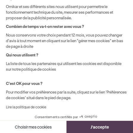
Ce voyant indique que le conducteur a désactivé
l'ESP
Ornikar et ses différents sites nous utilisent pour permettre le
fonctionnement technique du site, mesurer ses performances et
via le bouton dédié. Réactivez-le dès que la situation le
proposer de la publicité personnalisée.
permet.
Combien de temps va-t-on rester avec vous ?
Nous conservons votre choix pendant 12 mois, vous pouvez changer
Voyant de niveau d'AdBlue
d'avis à tout moment en cliquant sur le lien "gérer mes cookies" en bas
de page à droite
Qui nous utilisent ?
La liste de tous les partenaires qui utilisent les cookies est disponible
sur notre politique de cookies
C'est OK pour vous ?
Pour modifier vos préférences par la suite, cliquez sur le lien 'Préférences
de cookies' situé dans le pied de page.
Ce voyant signale que le niveau d'
AdBlue
est bas. Si le
Lire la politique de cookie
réservoir se vide complètement, le véhicule peut
Consentements certifiés par
refuser de démarrer.
Cookies
Choisir mes cookies
J'accepte