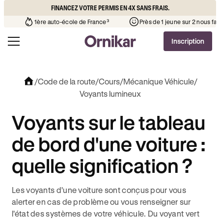
FINANCEZ VOTRE PERMIS EN 4X SANS FRAIS.
30% moins chère que l’auto-école de votre quartier
¹
1ère auto-éco
Inscription
/
Code de la route
/
Cours
/
Mécanique Véhicule
/
Voyants lumineux
Voyants sur le tableau
de bord d'une voiture :
quelle signification ?
Les voyants d'une voiture sont conçus pour vous
alerter en cas de problème ou vous renseigner sur
l'état des systèmes de votre véhicule. Du voyant vert