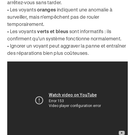
arrêtez-vous sans tarder.
• Les voyants
oranges
indiquent une anomalie à
surveiller, mais n'empêchent pas de rouler
temporairement.
• Les voyants
verts et bleus
sont informatifs : ils
confirment qu'un système fonctionne normalement.
• Ignorer un voyant peut aggraver la panne et entraîner
des réparations bien plus coûteuses.