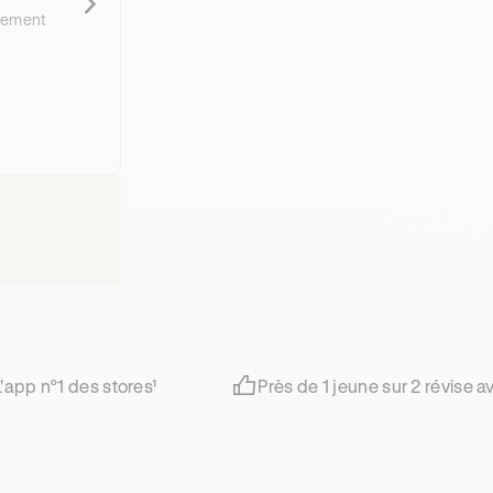
nement
L'app n°1 des stores¹
Près de 1 jeune sur 2 révise 