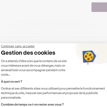
Continuer sans accepter
Gestion des cookies
votre rythme
Plateforme de Gestion du Consentement 
On a attendu d'être sûrs que le contenu de ce site
vous intéresse avant de vous déranger, mais on
aimerait bien vous accompagner pendant votre
ECONOMISEZ 
ECONOMISEZ 
visite...
1 mois
3 mois
6 mois
11%
17%
À quoi on sert ?
Ornikar et ses différents sites nous utilisent pour permettre le fonctionnement
DE LA ROUTE
technique du site, mesurer ses performances et proposer de la publicité
personnalisée.
d’Ornikar dans votre poche,
Le code de la route + 3 m
tenus officiels 2026.
Axeptio consent
Combien de temps va-t-on rester avec vous ?
personnali