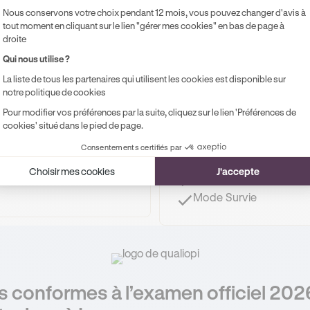
Nous conservons votre choix pendant 12 mois, vous pouvez changer d'avis à
3
tout moment en cliquant sur le lien "gérer mes cookies" en bas de page à
,99 €
droite
/MOIS
e m’abonne
Qui nous utilise ?
Je m’abon
, annulez à tout moment.
La liste de tous les partenaires qui utilisent les cookies est disponible sur
Sans engagement, annule
notre politique de cookies
Fiches de cours
Pour modifier vos préférences par la suite, cliquez sur le lien 'Préférences de
Entrainements
cookies' situé dans le pied de page.
s
Examens blancs
Consentements certifiés par
ression guidé
Circuit de progression
eurs"
Choisir mes cookies
J'accepte
Séries "Mes erreurs"
Mode Survie
 conformes à l’examen officiel 202