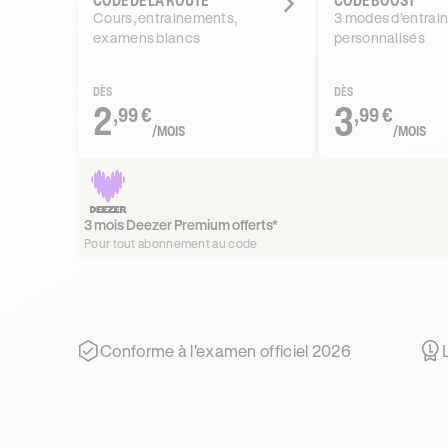
Cours, entrainements,
3 modes d’entrai
examens blancs
personnalisés
DÈS
DÈS
2
3
,99 €
,99 €
/MOIS
/MOIS
3 mois Deezer Premium offerts*
Pour tout abonnement au code
Conforme à l'examen officiel 2026