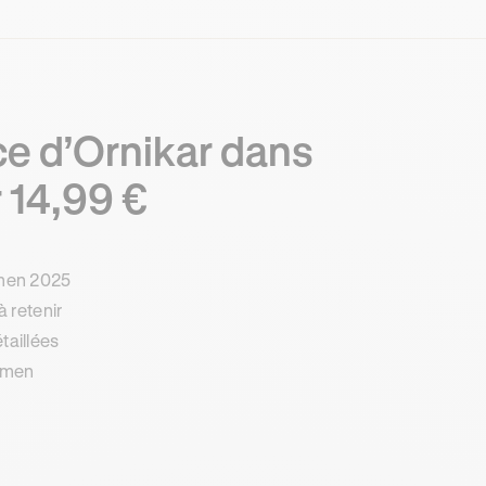
ce d’Ornikar dans
 14,99 €
amen 2025
à retenir
taillées
xamen