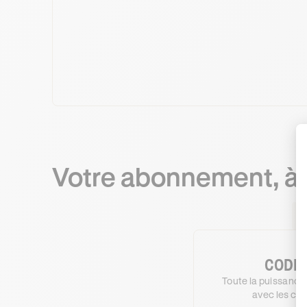
Votre abonnement, à 
CODE 
Toute la puissance 
avec les con