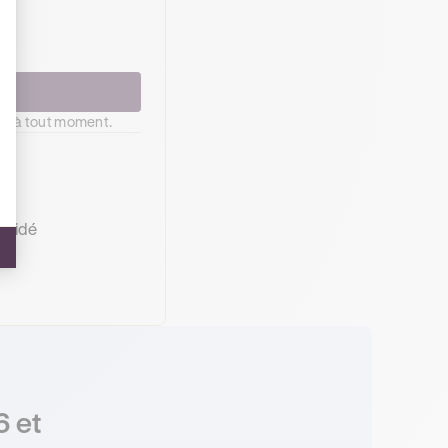
ne
z à tout moment.
 guidé
6 et