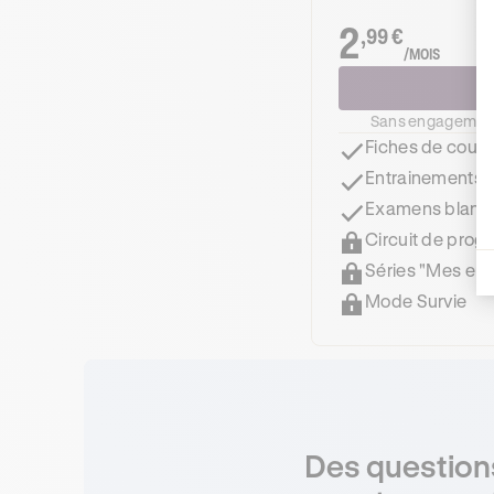
2
,99 €
/MOIS
J
Sans engagement
Fiches de cours
Entrainements
Examens blanc
Circuit de prog
Séries "Mes err
Mode Survie
Des questions