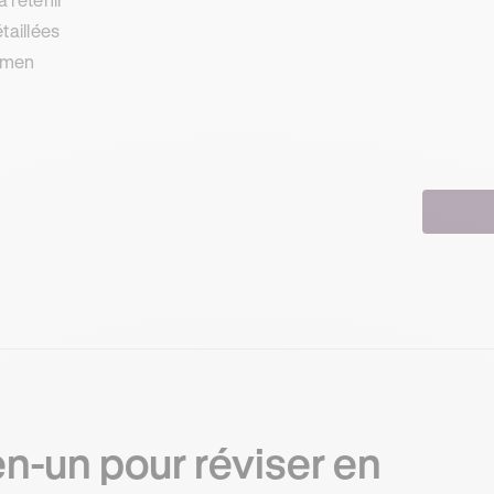
taillées
xamen
en-un pour réviser en