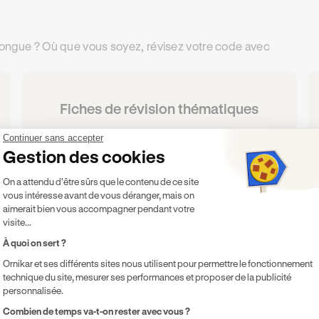
 longue ? Où que vous soyez, révisez votre code avec
Fiches de révision thématiques
Des cours théoriques, pour approfondir
Continuer sans accepter
Gestion des cookies
quelques notions en particulier.
Plateforme de Gestion du Consentement 
On a attendu d'être sûrs que le contenu de ce site
vous intéresse avant de vous déranger, mais on
aimerait bien vous accompagner pendant votre
visite...
À quoi on sert ?
Ornikar et ses différents sites nous utilisent pour permettre le fonctionnement
technique du site, mesurer ses performances et proposer de la publicité
e de la Route.
personnalisée.
Axeptio consent
Combien de temps va-t-on rester avec vous ?