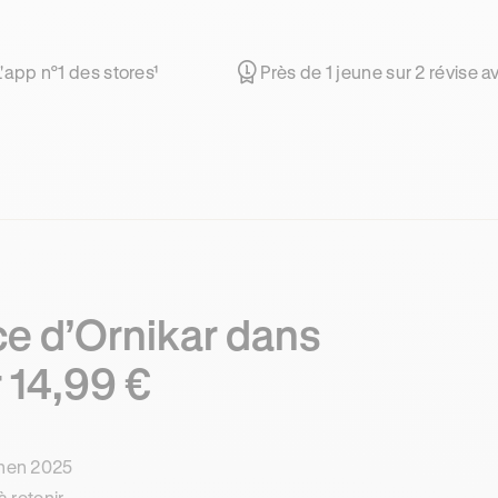
L'app n°1 des stores¹
Près de 1 jeune sur 2 révise 
ce d’Ornikar dans
 14,99 €
amen 2025
à retenir