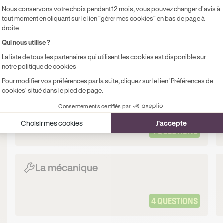
 des doigts pour 100% de chances de réussir votre examen
Nous conservons votre choix pendant 12 mois, vous pouvez changer d'avis à
tout moment en cliquant sur le lien "gérer mes cookies" en bas de page à
droite
Qui nous utilise ?
La liste de tous les partenaires qui utilisent les cookies est disponible sur
notre politique de cookies
Pour modifier vos préférences par la suite, cliquez sur le lien 'Préférences de
cookies' situé dans le pied de page.
La circulation routière
Consentements certifiés par
Choisir mes cookies
J'accepte
4 QUESTIONS
La mécanique
4 QUESTIONS