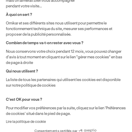
mais on aimerait bien vous accompagner
pendant votre visite...
Auto-école agréée
Agrément Orias
À quoi on sert ?
n°E16 044 00090
n° 20005380
Ornikar et ses différents sites nous utilisent pour permettre le
Aide & contact
fonctionnement technique du site, mesurer ses performances et
Club
proposer de la publicité personnalisée.
Auto-école & Assurance
Combien de temps va-t-on rester avec vous ?
Nos principales villes
Nous conservons votre choix pendant 12 mois, vous pouvez changer
Formation entreprise
d'avis à tout moment en cliquant sur le lien "gérer mes cookies" en bas
de page à droite
Qui nous utilisent ?
Mentions légales
CGV
CGU
Politique de confidentialité
Politique de cookies
La liste de tous les partenaires qui utilisent les cookies est disponible
Gérer mes cookies
sur notre politique de cookies
C'est OK pour vous ?
Pour modifier vos préférences par la suite, cliquez sur le lien 'Préférences
de cookies' situé dans le pied de page.
Lire la politique de cookie
Consentements certifiés par