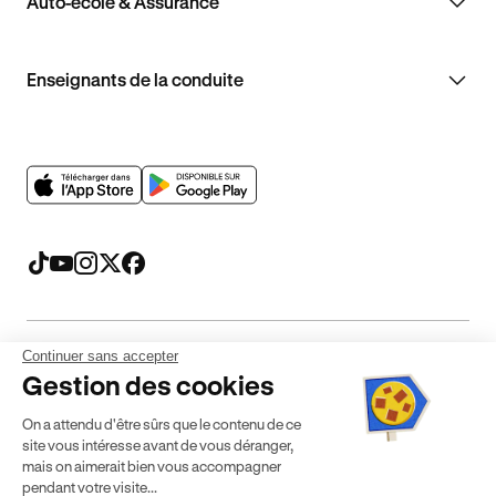
Auto-école & Assurance
Enseignants de la conduite
Continuer sans accepter
Mentions légales
CGV
CGU
Politique de confidentialité
Gestion des cookies
Politique de cookies
Gérer mes cookies
On a attendu d'être sûrs que le contenu de ce
* Détail des conditions de nos offres
site vous intéresse avant de vous déranger,
mais on aimerait bien vous accompagner
pendant votre visite...