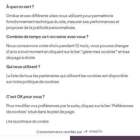
Politique de prix : nos prix varient en fonction de votre
À quoi on sert ?
localisation géographique et du type de formules que vous
achetez comme détaillé dans nos
Conditions Générales de
Ornikar et ses différents sites nous utilisent pour permettre le
fonctionnement technique du site, mesurer ses performances et
Vente
.
proposer de la publicité personnalisée.
Combien de temps va-t-on rester avec vous ?
Nous conservons votre choix pendant 12 mois, vous pouvez changer
d'avis à tout moment en cliquant sur le lien "gérer mes cookies" en bas
de page à droite
Qui nous utilisent ?
La liste de tous les partenaires qui utilisent les cookies est disponible
sur notre politique de cookies
C'est OK pour vous ?
Pour modifier vos préférences par la suite, cliquez sur le lien 'Préférences
de cookies' situé dans le pied de page.
Lire la politique de cookie
Consentements certifiés par
Cookies