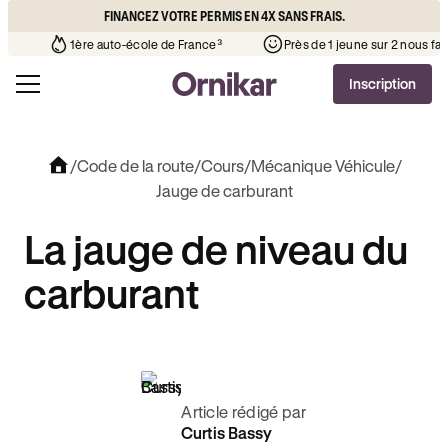
FINANCEZ VOTRE PERMIS EN 4X SANS FRAIS.
o-école de votre quartier
¹
1ère auto-école de France³
Près
Inscription
/
Code de la route
/
Cours
/
Mécanique Véhicule
/
Jauge de carburant
La jauge de niveau du
carburant
Article rédigé par
Curtis Bassy