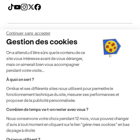
Continuer sans accepter
Mentions légales
CGV
CGU
Politique de confidentialité
Gestion des cookies
Politique de cookies
Gérer mes cookies
On a attendu d'être sûrs que le contenu de ce
* Détail des conditions de nos offres
site vous intéresse avant de vous déranger,
mais on aimerait bien vous accompagner
pendant votre visite...
Politique de prix : nos prix varient en fonction de votre
À quoi on sert ?
localisation géographique et du type de formules que vous
achetez comme détaillé dans nos
Conditions Générales de
Ornikar et ses différents sites nous utilisent pour permettre le
fonctionnement technique du site, mesurer ses performances et
Vente
.
proposer de la publicité personnalisée.
Combien de temps va-t-on rester avec vous ?
Nous conservons votre choix pendant 12 mois, vous pouvez changer
d'avis à tout moment en cliquant sur le lien "gérer mes cookies" en bas
de page à droite
Qui nous utilisent ?