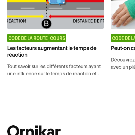
CODE DE LA ROUTE
COURS
CODE DE L
Les facteurs augmentant le temps de
Peut-on c
réaction
Découvrez 
Tout savoir sur les différents facteurs ayant
avec un plâ
une influence sur le temps de réaction et
déplacer. O
les risques qui y sont liés pour obtenir
réglementa
l'examen théorique avec Ornikar.