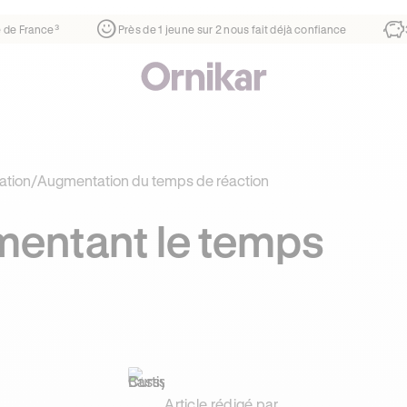
1ère auto-école de France³
Près de 1 jeune sur 2 nous fait d
ation
/
Augmentation du temps de réaction
mentant le temps
Article rédigé par