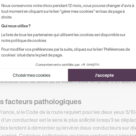
r les autres usagers de percevoir ces signaux puis de
réagir
Nous conservons votre choix pendant 12 mois, vous pouvez changer d'avis à
tout moment en cliquant sur le lien "gérer mes cookies" en bas de page à
droite
s facteurs secondaires
Qui nous utilise ?
 nombreuses campagnes menées en France par la Sécurité Rout
La liste de tous les partenaires qui utilisent les cookies est disponible sur
notre politique de cookies
duite d’
une consommation excessive d’alcool ou de drogue
tains conducteurs, on dispose d’une liste presque complète de
Pour modifier vos préférences par la suite, cliquez sur le lien 'Préférences de
cookies' situé dans le pied de page.
 accidents de la route. Même s’ils sont secondaires, ces fact
centration du conducteur
, mais également sa capacité à bien
Consentements certifiés par
a, par exemple, été démontré que la plupart des conducteurs qu
Choisir mes cookies
J'accepte
utoroute l’ont fait alors qu’ils étaient sous l’emprise d’un taux 
s facteurs pathologiques
France, si le Code de la route requiert pour les deux yeux 5/
 d’un conducteur est le sens le plus sollicité lorsqu’il se dépl
des tendent à démontrer qu’environ deux conducteurs sur dix
 corrigé. Certaines pathologies oculaires rendent tout simplem