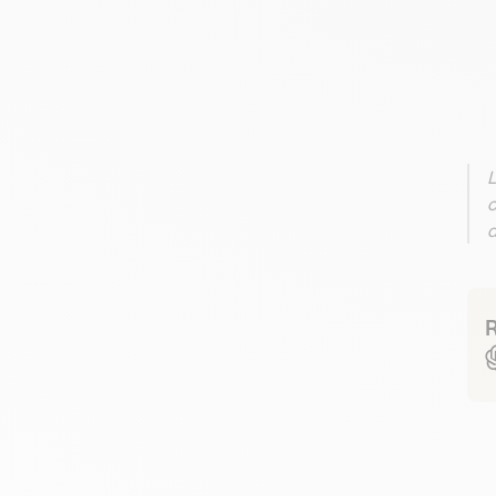
L
c
d
R