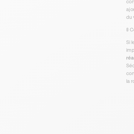
con
ajo
du 
🚦 
Si 
imp
réa
Séc
con
la 