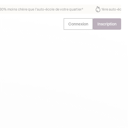
éjà confiance
30% moins chère que l’auto-école de votre quartier
¹
Connexion
Inscription