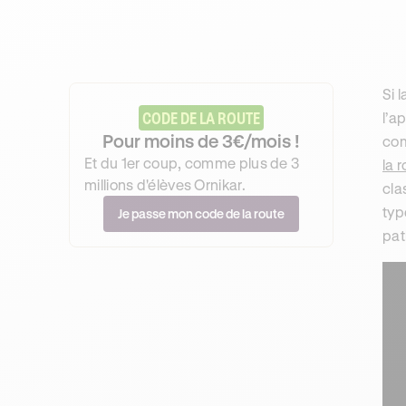
Si 
CODE DE LA ROUTE
l’a
Pour moins de 3€/mois !
com
Et du 1er coup, comme plus de 3
la 
millions d'élèves Ornikar.
cla
typ
Je passe mon code de la route
pat