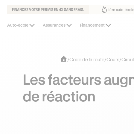
FINANCEZ VOTRE PERMIS EN 4X SANS FRAIS.
déjà confiance
30% moins chère que l’auto-école de votre quartier
¹
Auto-école
Assurances
Financement
/
Code de la route
/
Cours
/
Circul
Les facteurs aug
de réaction