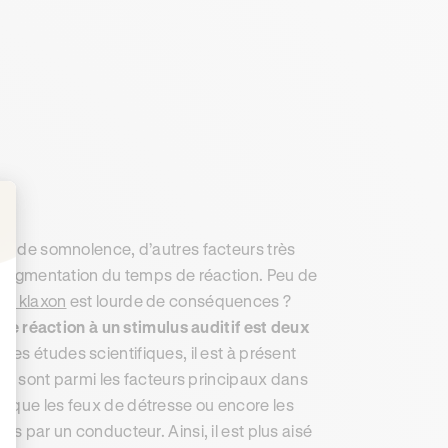
: Personnalisez vos Options
ats de somnolence, d’autres facteurs très
 l’augmentation du temps de réaction. Peu de
n du klaxon
est lourde de conséquences ?
de réaction à un stimulus auditif est deux
es études scientifiques, il est à présent
ulus sont parmi les facteurs principaux dans
a que les feux de détresse ou encore les
és par un conducteur. Ainsi, il est plus aisé