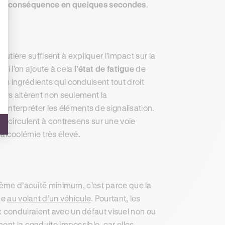
 en conséquence en quelques secondes
.
ière suffisent à expliquer l’impact sur la
. Si l’on ajoute à cela
l’état de fatigue
de
s ingrédients qui conduisent tout droit
eurs altèrent non seulement la
 interpréter les éléments de signalisation.
i circulent à contresens sur une voie
d’alcoolémie très élevé.
10ème d’acuité minimum, c’est parce que la
ace
au volant d’un véhicule
. Pourtant, les
 conduiraient avec un défaut visuel non ou
ent la conduite impossible, car elles