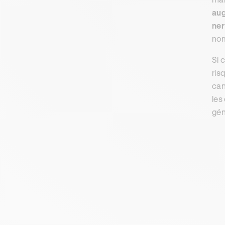
aug
ner
nom
Si 
ris
can
les
gén