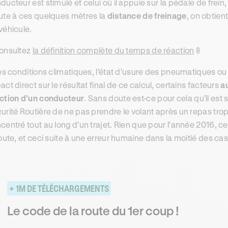
ducteur est stimulé et celui où il appuie sur la pédale de frein,
ute à ces quelques mètres la
distance de freinage
, on obtien
véhicule.
Consultez
la définition complète du temps de réaction
🚦
les conditions climatiques, l’état d’usure des pneumatiques ou
act direct sur le résultat final de ce calcul, certains facteurs
a
ction d’un conducteur
. Sans doute est-ce pour cela qu’il e
urité Routière de ne pas prendre le volant après un repas tro
centré tout au long d’un trajet. Rien que pour l’année 2016, ce
route, et ceci suite à une erreur humaine dans la moitié des cas
+ 1M DE TÉLÉCHARGEMENTS
Le code de la route du 1er coup !