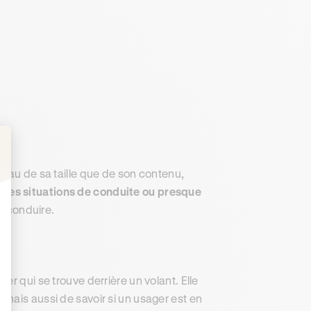
: Personnalisez vos Options
veau de sa taille que de son contenu,
 les situations de conduite ou presque
de conduire.
ager qui se trouve derrière un volant. Elle
mais aussi de savoir si un usager est en