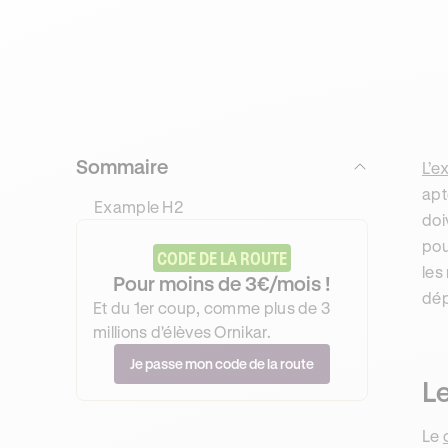
Sommaire
L’e
apt
Example H2
doi
pou
CODE DE LA ROUTE
les
Pour moins de 3€/mois !
dép
Et du 1er coup, comme plus de 3
millions d'élèves Ornikar.
Je passe mon code de la route
Le
Le