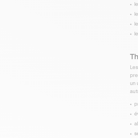
l
l
l
l
Th
Le
pre
un 
aut
p
é
a
s