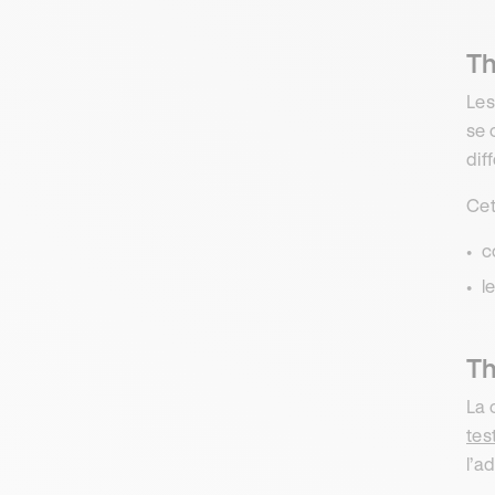
Th
Le
se 
dif
Cet
c
l
Th
La 
tes
l’a