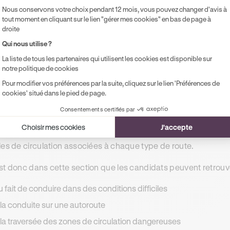
t de conduire ou non.
Nous conservons votre choix pendant 12 mois, vous pouvez changer d'avis à
tout moment en cliquant sur le lien "gérer mes cookies" en bas de page à
te thématique comprend donc les notions liées :
droite
Qui nous utilise ?
 comment conduire
La liste de tous les partenaires qui utilisent les cookies est disponible sur
u fait de savoir si un usager est ou non en état de conduire
notre politique de cookies
Pour modifier vos préférences par la suite, cliquez sur le lien 'Préférences de
cookies' situé dans le pied de page.
ème 3 : la route
Consentements certifiés par
 différents
tests thématiques sur la route
s’attardent principal
Choisir mes cookies
J'accepte
 telle, comme la façon dont elle est structurée, le revêtement o
les de circulation associées à chaque type de route.
st donc dans cette section que les candidats peuvent retrouve
u fait de conduire dans des conditions difficiles
 la conduite sur une autoroute
 la traversée des zones de circulation dangereuses