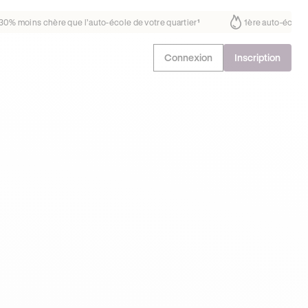
ait déjà confiance
30% moins chère que l’auto-école de votre quartie
Connexion
Inscription