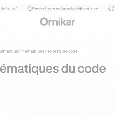
er
¹
1ère auto-école de France³
Près de 1 jeune sur 2 nous f
thématique
/
Thématiques des tests de code
thématiques du code