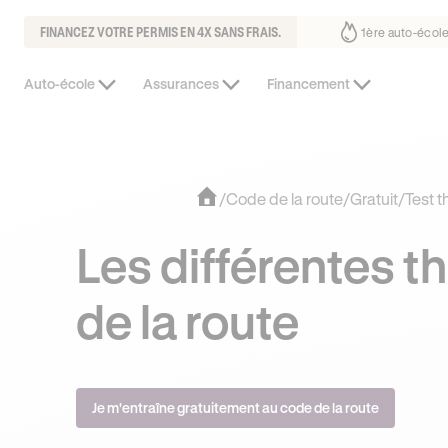
FINANCEZ VOTRE PERMIS EN 4X SANS FRAIS.
fait déjà confiance
30% moins chère que l’auto-école de votre quarti
Auto-école
Assurances
Financement
/
Code de la route
/
Gratuit
/
Test 
Les différentes 
de la route
Je m'entraîne gratuitement au code de la route