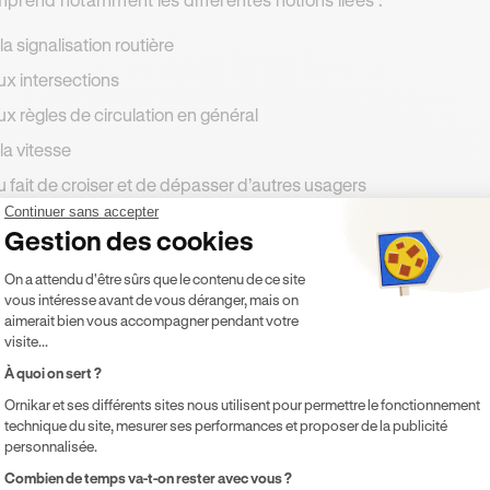
 la signalisation routière
ux intersections
ux règles de circulation en général
 la vitesse
u fait de croiser et de dépasser d’autres usagers
Continuer sans accepter
u stationnement et à l’arrêt
Gestion des cookies
Plateforme de Gestion du Consentement 
te thématique est donc l’une des plus importantes, tant au ni
On a attendu d'être sûrs que le contenu de ce site
vous intéresse avant de vous déranger, mais on
squ’elle permet aux futurs conducteurs d’
appréhender toutes
aimerait bien vous accompagner pendant votre
ils pourraient rencontrer lorsqu’ils auront obtenu leur permis 
visite...
À quoi on sert ?
ème 2 : le conducteur
Ornikar et ses différents sites nous utilisent pour permettre le fonctionnement
technique du site, mesurer ses performances et proposer de la publicité
s
tests thématiques sur le conducteur
traitent en détail de l’us
personnalisée.
met de savoir comment se préparer avant de prendre la route, 
Axeptio consent
Combien de temps va-t-on rester avec vous ?