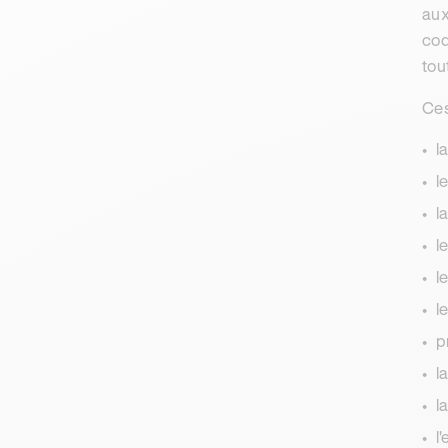
aux
cod
tou
Ces
l
l
l
l
l
l
p
l
l
l