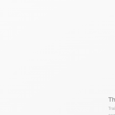
Th
Tra
com