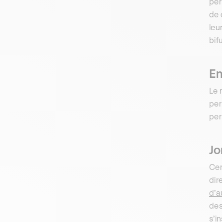
per
de 
leu
bif
En
Le 
per
per
Jo
Cer
dir
d’a
des
s’i