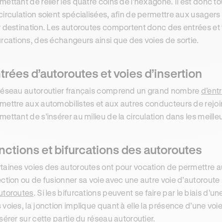
mettant de relier les quatre coins de l’hexagone. Il est donc t
circulation soient spécialisées, afin de permettre aux usagers d
r destination. Les autoroutes comportent donc des entrées et v
urcations, des échangeurs ainsi que des voies de sortie.
trées d’autoroutes et voies d’insertion
réseau autoroutier français comprend un grand nombre
d’ent
mettre aux automobilistes et aux autres conducteurs de rejoin
mettant de s’insérer au milieu de la circulation dans les meill
nctions et bifurcations des autoroutes
taines voies des autoroutes ont pour vocation de permettre a
ection ou de fusionner sa voie avec une autre voie d’autoroute 
utoroutes
. Si les bifurcations peuvent se faire par le biais d’
 voies, la jonction implique quant à elle la présence d’une vo
nsérer sur cette partie du réseau autoroutier.