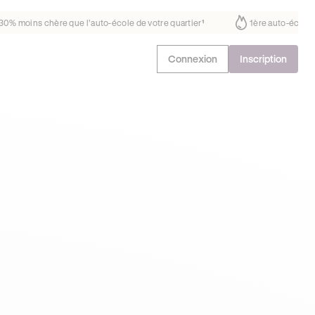
it déjà confiance
30% moins chère que l’auto-école de votre quartier
Connexion
Inscription