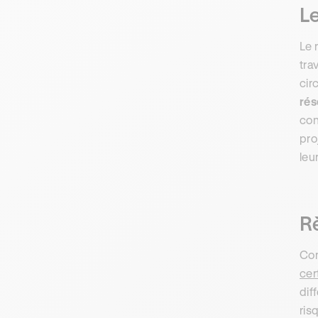
Le
Le 
tra
cir
rés
con
pro
leu
Rè
Com
cer
dif
ris