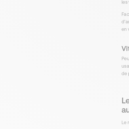
les
Fac
d'a
en 
Vi
Peu
usa
de 
Le
a
Le 