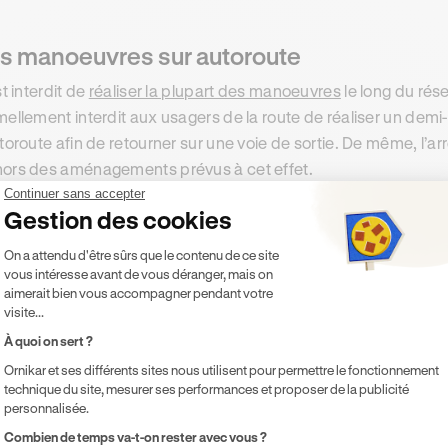
s manoeuvres sur autoroute
st interdit de
réaliser la plupart des manoeuvres
le long du rése
mellement interdit aux usagers de la route de réaliser un demi-
utoroute afin de retourner sur une voie de sortie. De même, l’arr
ors des aménagements prévus à cet effet.
Continuer sans accepter
Gestion des cookies
Plateforme de Gestion du Consentement 
On a attendu d'être sûrs que le contenu de ce site
vous intéresse avant de vous déranger, mais on
aimerait bien vous accompagner pendant votre
visite...
À quoi on sert ?
Ornikar et ses différents sites nous utilisent pour permettre le fonctionnement
technique du site, mesurer ses performances et proposer de la publicité
personnalisée.
Axeptio consent
Combien de temps va-t-on rester avec vous ?