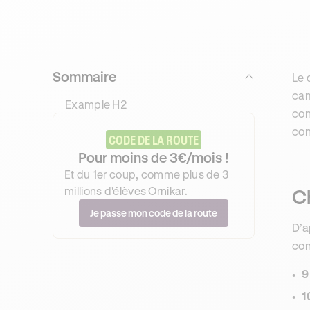
Sommaire
Le 
cam
Example H2
con
con
CODE DE LA ROUTE
Pour moins de 3€/mois !
Et du 1er coup, comme plus de 3
millions d'élèves Ornikar.
Ch
Je passe mon code de la route
D’a
con
9
1