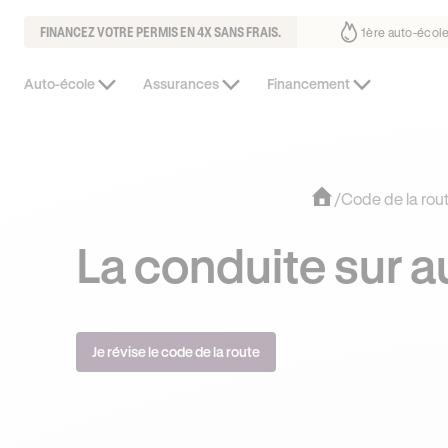
FINANCEZ VOTRE PERMIS EN 4X SANS FRAIS.
fait déjà confiance
30% moins chère que l’auto-école de votre quartie
Auto-école
Assurances
Financement
/
Code de la rou
La conduite sur a
Je révise le code de la route