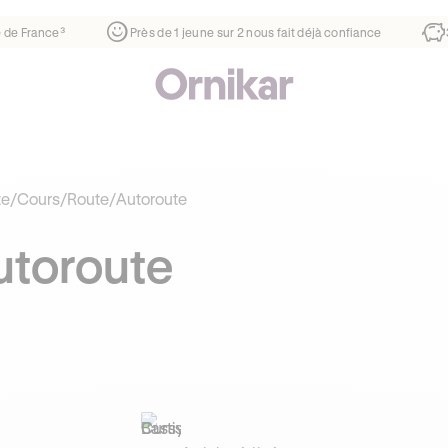
r
¹
1ère auto-école de France³
Près de 1 jeune sur 2 nous fa
te
/
Cours
/
Route
/
Autoroute
utoroute