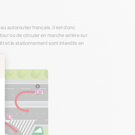
au autoroutier français. Il est donc
tour ou de circuler en marche arrière sur
êt et le stationnement sont interdits en
: Personnalisez vos Options