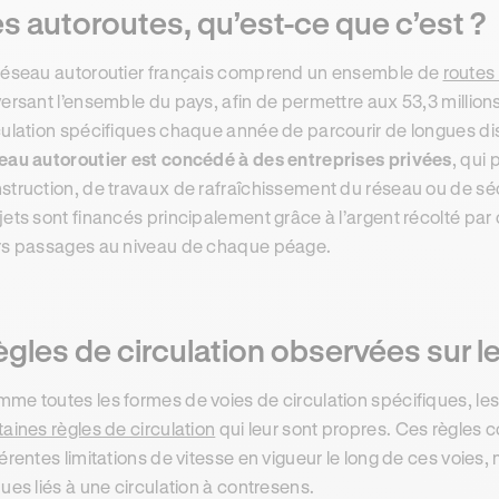
s autoroutes, qu’est-ce que c’est ?
réseau autoroutier français comprend un ensemble de
routes
versant l’ensemble du pays, afin de permettre aux 53,3 million
culation spécifiques chaque année de parcourir de longues di
eau autoroutier est concédé à des entreprises privées
, qui
struction, de travaux de rafraîchissement du réseau ou de sécu
jets sont financés principalement grâce à l’argent récolté par
rs passages au niveau de chaque péage.
gles de circulation observées sur l
me toutes les formes de voies de circulation spécifiques, les
taines règles de circulation
qui leur sont propres. Ces règles c
férentes limitations de vitesse en vigueur le long de ces voies,
ques liés à une circulation à contresens.