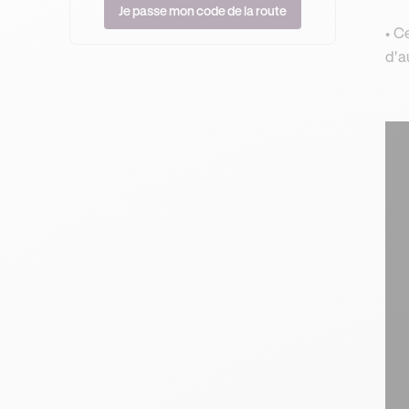
Je passe mon code de la route
• C
d'a