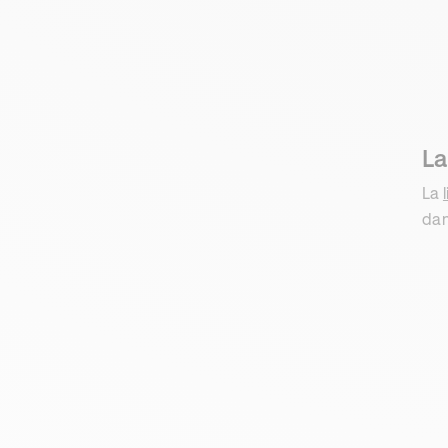
La
La
dan