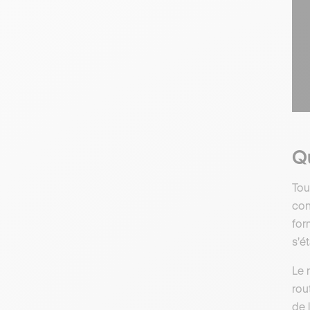
Qu
Tou
con
for
s'é
Le 
rou
de 