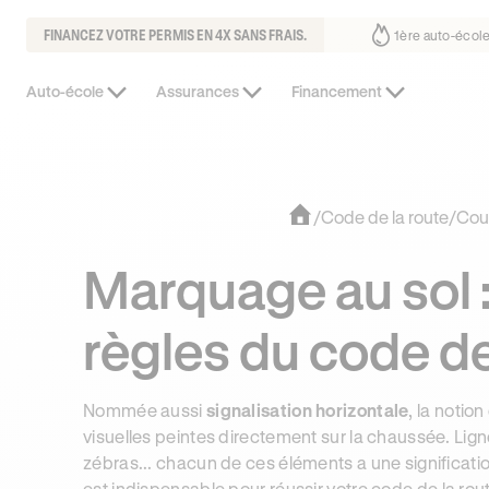
FINANCEZ VOTRE PERMIS EN 4X SANS FRAIS.
fait déjà confiance
30% moins chère que l’auto-école de votre quarti
Auto-école
Assurances
Financement
/
Code de la route
/
Cou
Marquage au sol :
règles du code de
Nommée aussi
signalisation horizontale
, la noti
visuelles peintes directement sur la chaussée. Lign
zébras... chacun de ces éléments a une significatio
est indispensable pour réussir votre
code de la rou