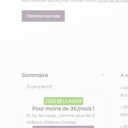
J'obtiens mon code
Sommaire
À r
Example H2
• L
la 
CODE DE LA ROUTE
• U
Pour moins de 3€/mois !
exc
Et du 1er coup, comme plus de 3
millions d'élèves Ornikar.
• U