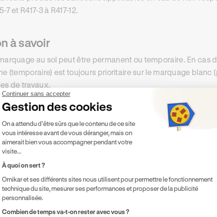
5-7 et R417-3 à R417-12.
n à savoir
marquage au sol peut être permanent ou temporaire. En cas 
ne (temporaire) est toujours prioritaire sur le marquage blan
es de travaux.
Continuer sans accepter
Gestion des cookies
Plateforme de Gestion du Consentement 
On a attendu d'être sûrs que le contenu de ce site
+ 1M DE TÉLÉCHARGEMENTS
vous intéresse avant de vous déranger, mais on
aimerait bien vous accompagner pendant votre
visite...
Le code de la route du 1er coup !
À quoi on sert ?
1 700 questions, fiches de cours et examens blancs pour
Ornikar et ses différents sites nous utilisent pour permettre le fonctionnement
réussir l'examen officiel 2026.
technique du site, mesurer ses performances et proposer de la publicité
personnalisée.
Axeptio consent
Combien de temps va-t-on rester avec vous ?