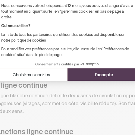
J'en profite
Nous conservons votre choix pendant 12 mois, vous pouvez changer d'avis à
tout moment en cliquant sur le lien "gérer mes cookies" en bas de page à
droite
Qui nous utilise ?
La liste de tous les partenaires qui utilisent les cookies est disponible sur
notre politique de cookies
s lignes longitudinales : médianes e
Pour modifier vos préférences par la suite, cliquez sur le lien 'Préférences de
cookies' situé dans le pied de page.
 lignes longitudinales sont orientées dans le sens de la circulati
lementent les dépassements. On les retrouve aussi bien en a
Consentements certifiés par
Choisir mes cookies
J'accepte
 ligne continue
ligne blanche continue délimite deux sens de circulation opp
gereuses (virages, sommet de côte, visibilité réduite). Son f
 deux sens.
nctions ligne continue