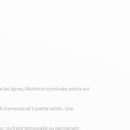
s les lignes, flèches et symboles peints sur
 € d'amende et 3 points retirés. Une
c, qu'il soit temporaire ou permanent.