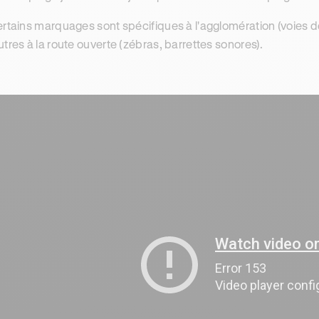
ertains marquages sont spécifiques à l'agglomération (voies d
utres à la route ouverte (zébras, barrettes sonores).