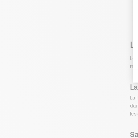
Le
Les
rég
La
La 
dan
les
Sa