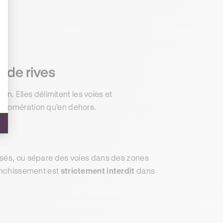
t de rives
on. Elles délimitent les voies et
gglomération qu'en dehors.
osés, ou sépare des voies dans des zones
ranchissement est
strictement interdit
dans