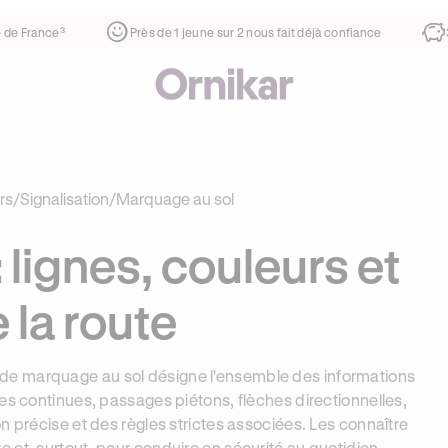
er
¹
1ère auto-école de France³
Près de 1 jeune sur 2 nous f
rs
/
Signalisation
/
Marquage au sol
 lignes, couleurs et
 la route
on de marquage au sol désigne l'ensemble des informations
es continues, passages piétons, flèches directionnelles,
n précise et des règles strictes associées. Les connaître
te
et, surtout, pour conduire en sécurité au quotidien.