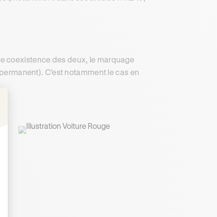
de coexistence des deux, le marquage
c (permanent). C'est notamment le cas en
: Personnalisez vos Options