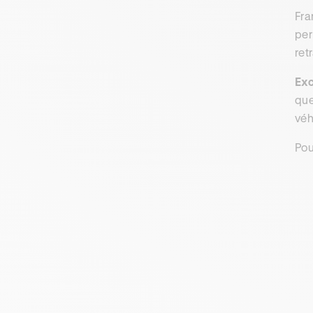
Fra
per
ret
Exc
que
véh
Pou