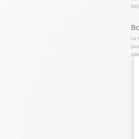
R41
Bo
Le 
jau
zon