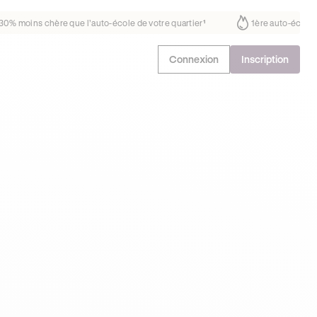
ait déjà confiance
30% moins chère que l’auto-école de votre quartie
Connexion
Inscription