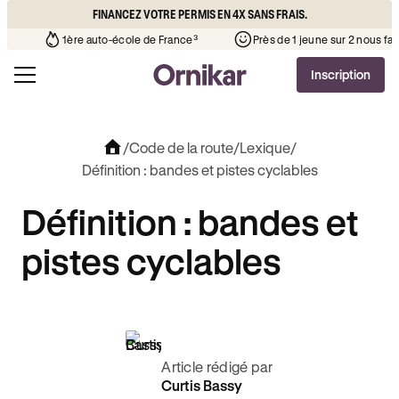
FINANCEZ VOTRE PERMIS EN 4X SANS FRAIS.
que l’auto-école de votre quartier
¹
1ère auto-école de France³
Inscription
/
Code de la route
/
Lexique
/
Définition : bandes et pistes cyclables
Définition : bandes et
pistes cyclables
Article rédigé par
Curtis Bassy