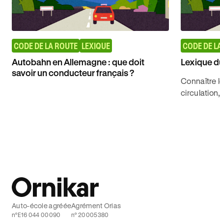
CODE DE LA ROUTE
LEXIQUE
CODE DE L
Autobahn en Allemagne : que doit
Lexique d
savoir un conducteur français ?
Connaître l
circulation
pour obten
le code de 
Auto-école agréée
Agrément Orias
n°E16 044 00090
n° 20005380