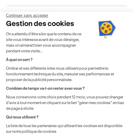
Continuer sans accepter
Mentions légales
CGV
CGU
Politique de confidentialité
Gestion des cookies
Politique de cookies
Gérer mes cookies
On a attendu d'être sûrs que le contenu de ce
* Détail des conditions de nos offres
site vous intéresse avant de vous déranger,
mais on aimerait bien vous accompagner
pendant votre visite...
Politique de prix : nos prix varient en fonction de votre
À quoi on sert ?
localisation géographique et du type de formules que vous
Ornikar et ses différents sites nous utilisent pour permettre le
achetez comme détaillé dans nos
Conditions Générales de
fonctionnement technique du site, mesurer ses performances et
Vente
.
proposer de la publicité personnalisée.
Combien de temps va-t-on rester avec vous ?
Nous conservons votre choix pendant 12 mois, vous pouvez changer
d'avis à tout moment en cliquant sur le lien "gérer mes cookies" en bas
de page à droite
Qui nous utilisent ?
La liste de tous les partenaires qui utilisent les cookies est disponible
sur notre politique de cookies