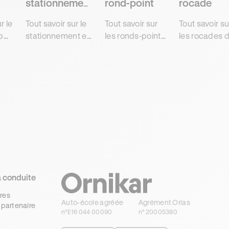
stationnement
rond-point
rocade
en bataille
r le
Tout savoir sur le
Tout savoir sur
Tout savoir su
p
stationnement en
les ronds-points
les rocades 
son
bataille des
et leurs
réseau routier
ent
automobiles et
fonctions dans
et les règles 
comme se garer
le cadre de la
circulation
rapidement et
conduite pour
associées afi
facilement de
obtenir
de décroche
oute
cette façon, pour
l'examen du
l'examen du
et
décrocher son
code de la route
code de la ro
code avec
sans
sans
Ornikar.
contraintes
contraintes
avec Ornikar.
avec Ornikar.
a conduite
res
Auto-école agréée
Agrément Orias
 partenaire
n°E16 044 00090
n° 20005380