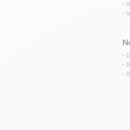
N
N
No
D
D
D