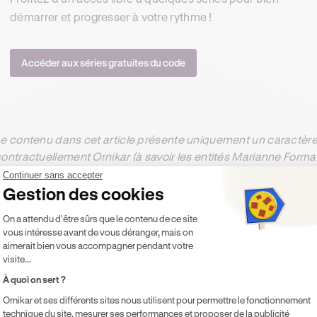
démarrer et progresser à votre rythme !
Accéder aux séries gratuites du code
e contenu dans cet article présente uniquement un caractère 
ontractuellement Ornikar (à savoir les entités Marianne Form
ernière décline toute responsabilité sur les décisions et con
Continuer sans accepter
Gestion des cookies
Plateforme de Gestion du Consentement 
On a attendu d'être sûrs que le contenu de ce site
vous intéresse avant de vous déranger, mais on
ésumer cet article avec :
aimerait bien vous accompagner pendant votre
ChatGPT
Gemini
Claude
Perplexity
visite...
À quoi on sert ?
Ornikar et ses différents sites nous utilisent pour permettre le fonctionnement
technique du site, mesurer ses performances et proposer de la publicité