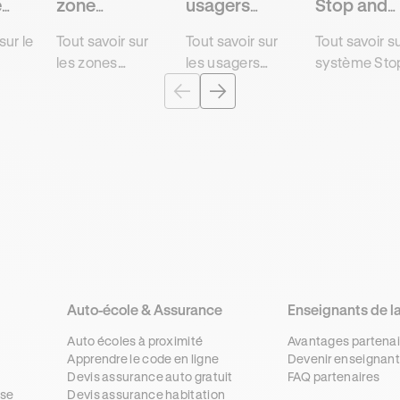
e
zone
usagers
Stop and
d’incertitude
vulnérables
Start
sur le
Tout savoir sur
Tout savoir sur
Tout savoir su
les zones
les usagers
système Sto
es
d'incertitude et
vulnérables et
and Start et 
s et
leur fonctions
les risques
fonctionnem
 sur
dans le cadre
associés pour
afin de
de la conduite
décrocher son
décrocher
r
pour décrocher
examen
l'examen du
rapidement et
théorique
code de la r
t son
sans contrainte
rapidement,
rapidement 
u
l'examen du
moins cher et
sans
route
code avec
sans
contraintes
r.
Ornikar.
contraintes
avec Ornikar.
avec Ornikar.
Auto-école & Assurance
Enseignants de l
Auto écoles à proximité
Avantages partenai
Apprendre le code en ligne
Devenir enseignant
Devis assurance auto gratuit
FAQ partenaires
se
Devis assurance habitation