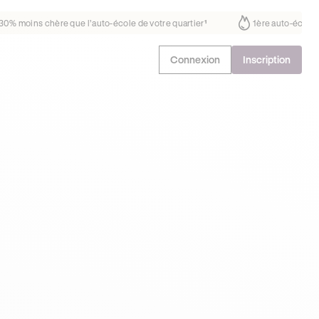
us fait déjà confiance
30% moins chère que l’auto-école de votre quar
Connexion
Inscription