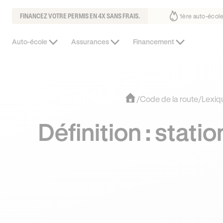
FINANCEZ VOTRE PERMIS EN 4X SANS FRAIS.
ous fait déjà confiance
30% moins chère que l’auto-école de votre qua
Auto-école
Assurances
Financement
/
Code de la route
/
Lexiq
Définition : stat