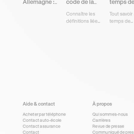
Allemagne :
code de la
temps d
que doit
route
réaction
Connaître les
Tout savoir 
savoir un
définitions liées
temps de
conducteur
aux règles de
réaction d
français ?
circulation,
conducteur
signalisation et
son impact
aux usagers
la distance
pour obtenir
d'arrêt pou
facilement et
obtenir
sans
rapidemen
contraintes le
examen d
code de la route
code de la 
avec Ornikar.
avec Ornika
Aide & contact
À propos
Acheter par téléphone
Qui sommes-nous
Contact auto-école
Carrières
Contact assurance
Revue de presse
Contact
Communiqué de pres