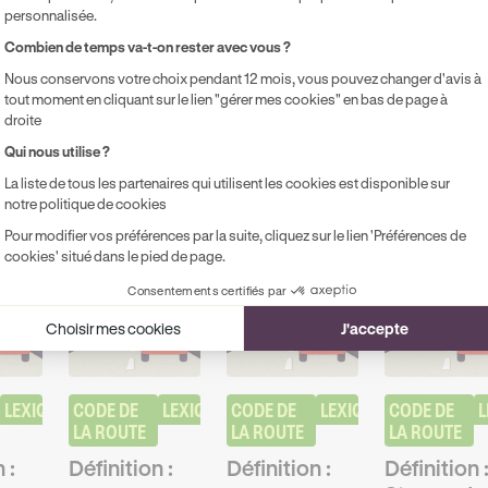
personnalisée.
Axeptio consent
Combien de temps va-t-on rester avec vous ?
ts
Nous conservons votre choix pendant 12 mois, vous pouvez changer d'avis à
tout moment en cliquant sur le lien "gérer mes cookies" en bas de page à
droite
ux dans votre parcours
Qui nous utilise ?
La liste de tous les partenaires qui utilisent les cookies est disponible sur
notre politique de cookies
Pour modifier vos préférences par la suite, cliquez sur le lien 'Préférences de
cookies' situé dans le pied de page.
Consentements certifiés par
Choisir mes cookies
J'accepte
LEXIQUE
CODE DE 
LEXIQUE
CODE DE 
LEXIQUE
CODE DE 
L
LA ROUTE
LA ROUTE
LA ROUTE
 :
Définition :
Définition :
Définition 