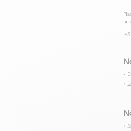
Pla
un 
➔
R
No
D
D
No
N