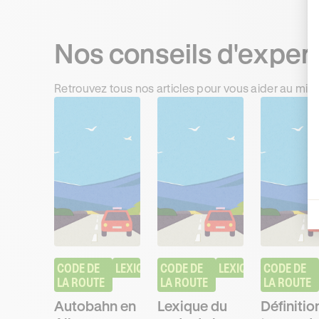
Nos conseils d'exper
Retrouvez tous nos articles pour vous aider au mie
CODE DE 
LEXIQUE
CODE DE 
LEXIQUE
CODE DE 
LA ROUTE
LA ROUTE
LA ROUTE
Autobahn en
Lexique du
Définition