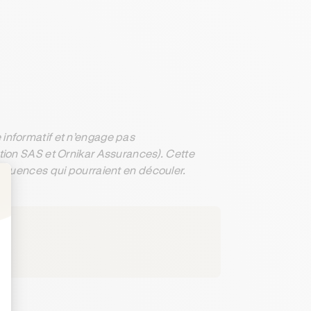
informatif et n’engage pas
ation SAS et Ornikar Assurances). Cette
séquences qui pourraient en découler.
: Personnalisez vos Options