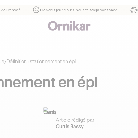
rtier
¹
1ère auto-école de France³
Près de 1 jeune sur 2 no
ue
/
Définition : stationnement en épi
ionnement en épi
Article rédigé par
Curtis Bassy