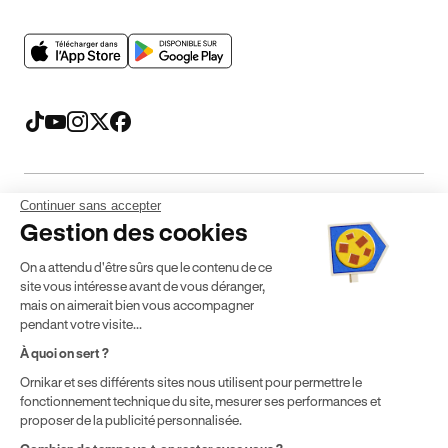
Continuer sans accepter
Mentions légales
CGV
CGU
Politique de confidentialité
Gestion des cookies
Politique de cookies
Gérer mes cookies
On a attendu d'être sûrs que le contenu de ce
* Détail des conditions de nos offres
site vous intéresse avant de vous déranger,
mais on aimerait bien vous accompagner
pendant votre visite...
Politique de prix : nos prix varient en fonction de votre
À quoi on sert ?
localisation géographique et du type de formules que vous
Ornikar et ses différents sites nous utilisent pour permettre le
achetez comme détaillé dans nos
Conditions Générales de
fonctionnement technique du site, mesurer ses performances et
Vente
.
proposer de la publicité personnalisée.