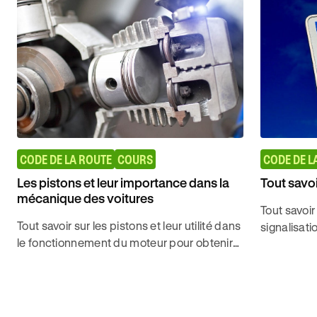
CODE DE LA ROUTE
COURS
CODE DE L
Les pistons et leur importance dans la
Tout savoi
mécanique des voitures
Tout savoir
Tout savoir sur les pistons et leur utilité dans
signalisati
le fonctionnement du moteur pour obtenir
examen pra
son permis de conduire en toute facilité
Ornikar.
avec Ornikar.