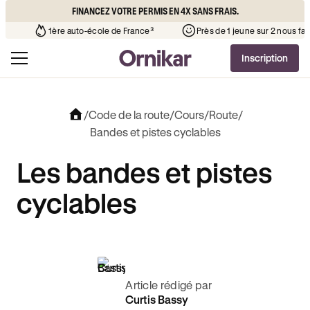
FINANCEZ VOTRE PERMIS EN 4X SANS FRAIS.
 l’auto-école de votre quartier
¹
1ère auto-école de France³
Inscription
/
Code de la route
/
Cours
/
Route
/
Bandes et pistes cyclables
Les bandes et pistes
cyclables
Article rédigé par
Curtis Bassy