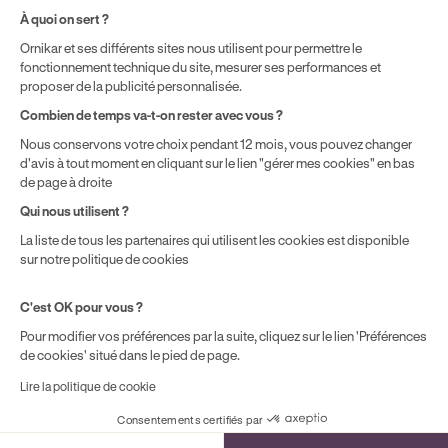
Politique de prix : nos prix varient en fonction de votre
À quoi on sert ?
localisation géographique et du type de formules que vous
Ornikar et ses différents sites nous utilisent pour permettre le
achetez comme détaillé dans nos
Conditions Générales de
fonctionnement technique du site, mesurer ses performances et
Vente
.
proposer de la publicité personnalisée.
Combien de temps va-t-on rester avec vous ?
Nous conservons votre choix pendant 12 mois, vous pouvez changer
d'avis à tout moment en cliquant sur le lien "gérer mes cookies" en bas
de page à droite
Qui nous utilisent ?
La liste de tous les partenaires qui utilisent les cookies est disponible
sur notre politique de cookies
C'est OK pour vous ?
Pour modifier vos préférences par la suite, cliquez sur le lien 'Préférences
de cookies' situé dans le pied de page.
Lire la politique de cookie
Consentements certifiés par
Cookies