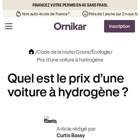
FINANCEZ VOTRE PERMIS EN 4X SANS FRAIS.
l’auto-école de votre quartier
¹
1ère auto-école de France³
Inscription
/
Code de la route
/
Cours
/
Écologie
/
Prix d'une voiture à hydrogène
Quel est le prix d’une
voiture à hydrogène ?
Article rédigé par
Curtis Bassy