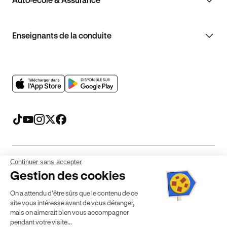
Enseignants de la conduite
Continuer sans accepter
Mentions légales
CGV
CGU
Politique de confidentialité
Gestion des cookies
Politique de cookies
Gérer mes cookies
On a attendu d'être sûrs que le contenu de ce
* Détail des conditions de nos offres
site vous intéresse avant de vous déranger,
mais on aimerait bien vous accompagner
pendant votre visite...