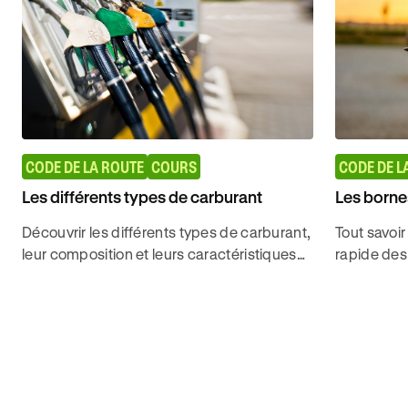
CODE DE LA ROUTE
COURS
CODE DE L
Les différents types de carburant
Les borne
Découvrir les différents types de carburant,
Tout savoir
leur composition et leurs caractéristiques
rapide des 
pour obtenir son permis de conduire avec
pour décro
ornikar.
route sans 