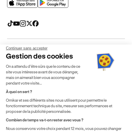
Continuer sans accepter
Mentions légales
CGV
CGU
Politique de confidentialité
Gestion des cookies
Politique de cookies
Gérer mes cookies
On a attendu d'être sûrs que le contenu de ce
* Détail des conditions de nos offres
site vous intéresse avant de vous déranger,
mais on aimerait bien vous accompagner
pendant votre visite...
Politique de prix : nos prix varient en fonction de votre
À quoi on sert ?
localisation géographique et du type de formules que vous
Ornikar et ses différents sites nous utilisent pour permettre le
achetez comme détaillé dans nos
Conditions Générales de
fonctionnement technique du site, mesurer ses performances et
Vente
.
proposer de la publicité personnalisée.
Combien de temps va-t-on rester avec vous ?
Nous conservons votre choix pendant 12 mois, vous pouvez changer