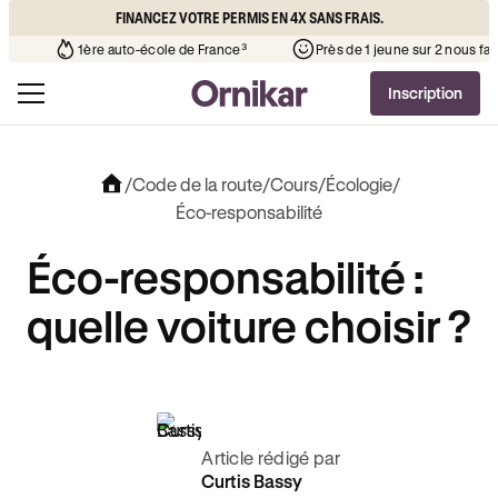
FINANCEZ VOTRE PERMIS EN 4X SANS FRAIS.
l’auto-école de votre quartier
¹
1ère auto-école de France³
Inscription
/
Code de la route
/
Cours
/
Écologie
/
Éco-responsabilité
Éco-responsabilité :
quelle voiture choisir ?
Article rédigé par
Curtis Bassy