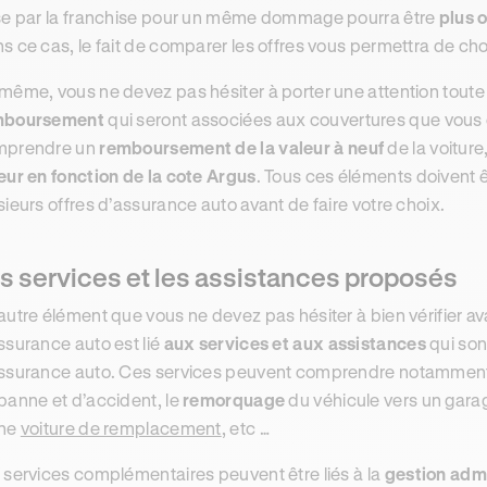
se par la franchise pour un même dommage pourra être
plus o
s ce cas, le fait de comparer les offres vous permettra de cho
même, vous ne devez pas hésiter à porter une attention toute 
mboursement
qui seront associées aux couvertures que vous
mprendre un
remboursement de la valeur à neuf
de la voiture
eur en fonction de la cote Argus
. Tous ces éléments doivent
sieurs offres d’assurance auto avant de faire votre choix.
s services et les assistances proposés
autre élément que vous ne devez pas hésiter à bien vérifier av
ssurance auto est lié
aux services et aux assistances
qui son
ssurance auto. Ces services peuvent comprendre notamment 
panne et d’accident, le
remorquage
du véhicule vers un garage
une
voiture de remplacement
, etc …
 services complémentaires peuvent être liés à la
gestion admi