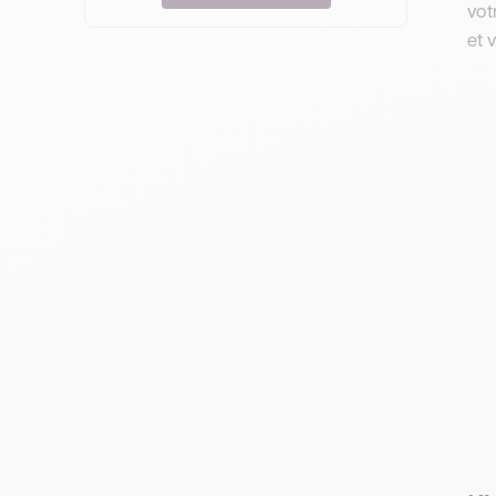
vot
et 