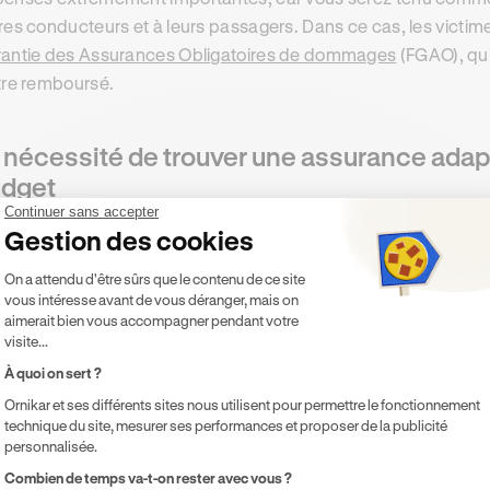
res conducteurs et à leurs passagers. Dans ce cas, les victim
antie des Assurances Obligatoires de dommages
(FGAO), qui
tre remboursé.
 nécessité de trouver une assurance adapt
dget
Continuer sans accepter
s devez impérativement souscrire une formule d’assurance 
Gestion des cookies
si
à votre budget
.
Plateforme de Gestion du Consentement 
On a attendu d'être sûrs que le contenu de ce site
effet, chaque automobiliste peut avoir des exigences particu
vous intéresse avant de vous déranger, mais on
aimerait bien vous accompagner pendant votre
o en fonction des
différents facteurs
qui vous affectent et qui
visite...
u type de véhicule;
À quoi on sert ?
Ornikar et ses différents sites nous utilisent pour permettre le fonctionnement
u profil de mécanique;
technique du site, mesurer ses performances et proposer de la publicité
ux antécédents de sinistres;
personnalisée.
ux besoins financiers;
Axeptio consent
Combien de temps va-t-on rester avec vous ?