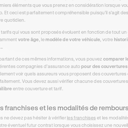
miers éléments que vous prenez en considération lorsque vou
o. Et ceci est parfaitement compréhensible puisqu’il s’agit d
re quotidien.
 tarifs qui vous sont proposés évoluent en fonction de tout un
tamment
votre âge
, le
modèle de votre véhicule
, votre
histor
 …
partant de ces mêmes informations, vous pouvez
comparer le
férentes compagnies d’assurance auto
pour des couvertures
ilement voir quels assureurs vous proposent des couvertures
faitement. Vous devez aussi vérifier chacune des couverture
ilibre
entre couverture et tarif.
s franchises et les modalités de rembou
s ne devez pas hésiter à vérifier
les franchises
et les modalit
otre éventuel futur contrat lorsque vous choisissez une nouvel