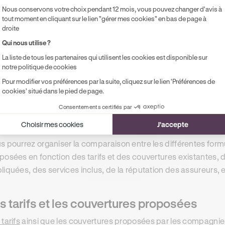
Nous conservons votre choix pendant 12 mois, vous pouvez changer d'avis à
tc …
tout moment en cliquant sur le lien "gérer mes cookies" en bas de page à
droite
souscrivant une formule d’assurance auto, vous bénéficierez
Qui nous utilise ?
cas d’accident de la route. De plus, une assurance auto effica
La liste de tous les partenaires qui utilisent les cookies est disponible sur
s permettre de maintenir un niveau de gestion financière sain 
notre politique de cookies
ancièrement.
Pour modifier vos préférences par la suite, cliquez sur le lien 'Préférences de
cookies' situé dans le pied de page.
Consentements certifiés par
els sont les différents critères de
Choisir mes cookies
J'accepte
s pourrez organiser la comparaison entre les différentes for
posées en fonction des tarifs et des couvertures existantes
liquées, des services inclus, de la réputation des assureurs, 
s tarifs et les couvertures proposées
 tarifs
ainsi que les couvertures proposées par les compagnies