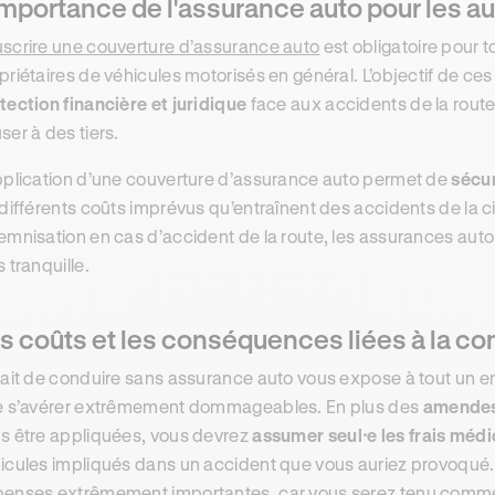
importance de l'assurance auto pour les a
scrire une couverture d’assurance auto
est obligatoire pour t
priétaires de véhicules motorisés en général. L’objectif de ce
tection financière et juridique
face aux accidents de la rou
ser à des tiers.
pplication d’une couverture d’assurance auto permet de
sécu
 différents coûts imprévus qu’entraînent des accidents de la c
emnisation en cas d’accident de la route, les assurances auto
s tranquille.
s coûts et les conséquences liées à la c
fait de conduire sans assurance auto vous expose à tout un 
e s’avérer extrêmement dommageables. En plus des
amende
s être appliquées, vous devrez
assumer seul⸱e les frais médi
icules impliqués dans un accident que vous auriez provoqué.
enses extrêmement importantes, car vous serez tenu com