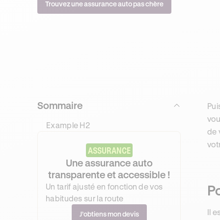
Trouvez une assurance auto pas chère
Sommaire
Pui
vou
Example H2
de 
vot
ASSURANCE
Une assurance auto
transparente et accessible !
Un tarif ajusté en fonction de vos
Po
habitudes sur la route
Il 
J’obtiens mon devis