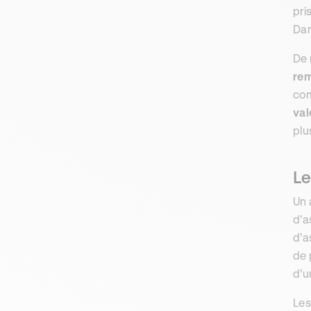
pri
Dan
De 
re
co
val
plu
Le
Un 
d’a
d’a
de 
d’
Les