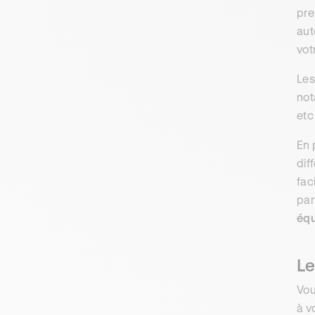
pre
aut
vot
Les
no
etc
En 
dif
fac
par
équ
Le
Vou
à v