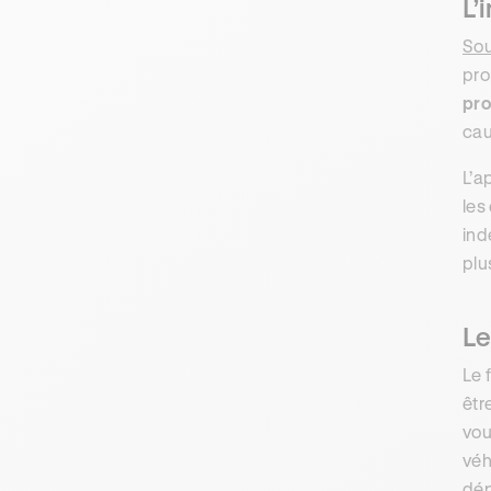
L’
Sou
pro
pro
cau
L’a
les
ind
plu
Le
Le 
êtr
vou
véh
dép