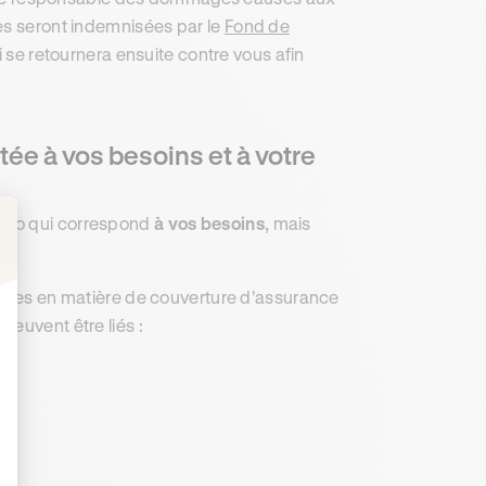
es seront indemnisées par le
Fond de
 se retournera ensuite contre vous afin
ée à vos besoins et à votre
auto qui correspond
à vos besoins
, mais
: Personnalisez vos Options
lières en matière de couverture d’assurance
 peuvent être liés :