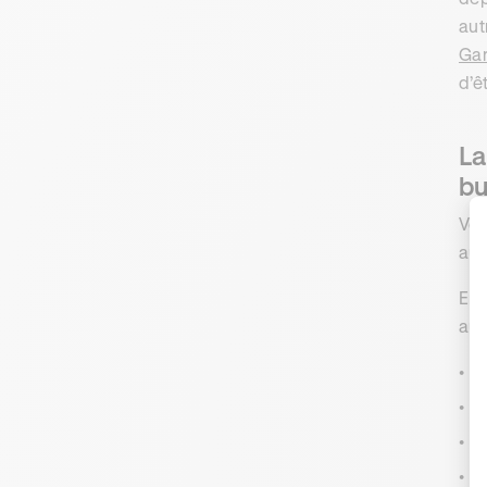
aut
Gar
d’ê
La
bu
Vou
aus
En 
aut
a
a
a
a