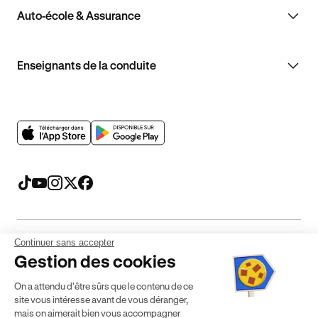
Auto-école & Assurance
Enseignants de la conduite
Continuer sans accepter
Mentions légales
CGV
CGU
Politique de confidentialité
Gestion des cookies
Politique de cookies
Gérer mes cookies
On a attendu d'être sûrs que le contenu de ce
* Détail des conditions de nos offres
site vous intéresse avant de vous déranger,
mais on aimerait bien vous accompagner