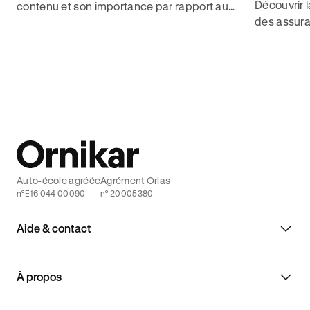
Découvrir 
contenu et son importance par rapport aux
des assura
assurances auto pour choisir les bonnes
inconvénien
couvertures grâce à Ornikar.
décrocher 
Auto-école agréée
Agrément Orias
n°E16 044 00090
n° 20005380
Aide & contact
À propos