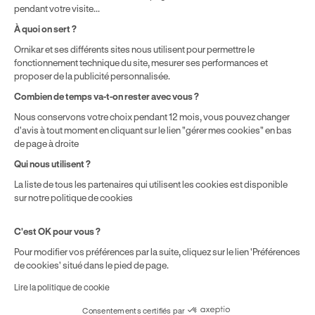
pendant votre visite...
Politique de prix : nos prix varient en fonction de votre
À quoi on sert ?
localisation géographique et du type de formules que vous
Ornikar et ses différents sites nous utilisent pour permettre le
achetez comme détaillé dans nos
Conditions Générales de
fonctionnement technique du site, mesurer ses performances et
Vente
.
proposer de la publicité personnalisée.
Combien de temps va-t-on rester avec vous ?
Nous conservons votre choix pendant 12 mois, vous pouvez changer
d'avis à tout moment en cliquant sur le lien "gérer mes cookies" en bas
de page à droite
Qui nous utilisent ?
La liste de tous les partenaires qui utilisent les cookies est disponible
sur notre politique de cookies
C'est OK pour vous ?
Pour modifier vos préférences par la suite, cliquez sur le lien 'Préférences
de cookies' situé dans le pied de page.
Lire la politique de cookie
Consentements certifiés par