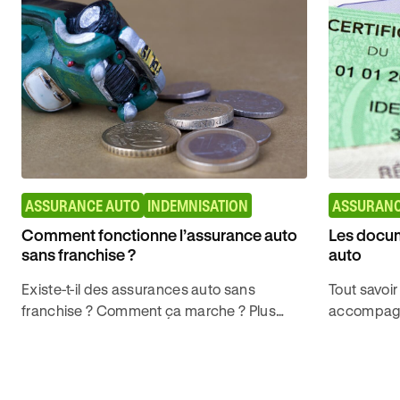
ASSURANCE AUTO
INDEMNISATION
ASSURANC
Comment fonctionne l’assurance auto
Les docum
sans franchise ?
auto
Existe-t-il des assurances auto sans
Tout savoir
franchise ? Comment ça marche ? Plus
accompagna
d'informations avec Ornikar, leader de
d'assuranc
l'auto-école en ligne.
permis de 