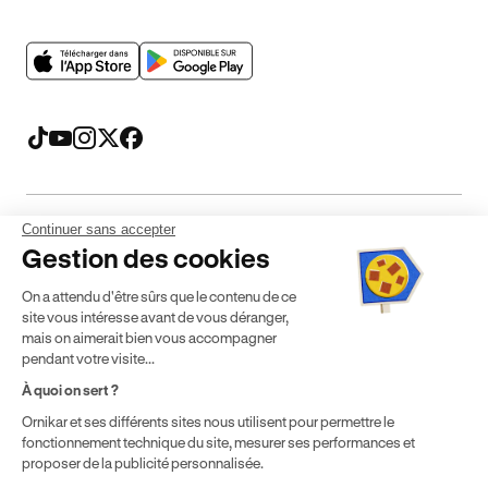
Continuer sans accepter
Mentions légales
CGV
CGU
Politique de confidentialité
Gestion des cookies
Politique de cookies
Gérer mes cookies
On a attendu d'être sûrs que le contenu de ce
* Détail des conditions de nos offres
site vous intéresse avant de vous déranger,
mais on aimerait bien vous accompagner
pendant votre visite...
Politique de prix : nos prix varient en fonction de votre
À quoi on sert ?
localisation géographique et du type de formules que vous
Ornikar et ses différents sites nous utilisent pour permettre le
achetez comme détaillé dans nos
Conditions Générales de
fonctionnement technique du site, mesurer ses performances et
Vente
.
proposer de la publicité personnalisée.