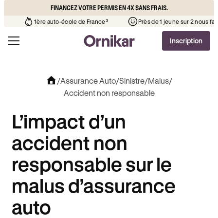
FINANCEZ VOTRE PERMIS EN 4X SANS FRAIS.
to-école de votre quartier
¹
1ère auto-école de France³
Près
Inscription
/
Assurance Auto
/
Sinistre
/
Malus
/
Accident non responsable
L’impact d’un
accident non
responsable sur le
malus d’assurance
auto