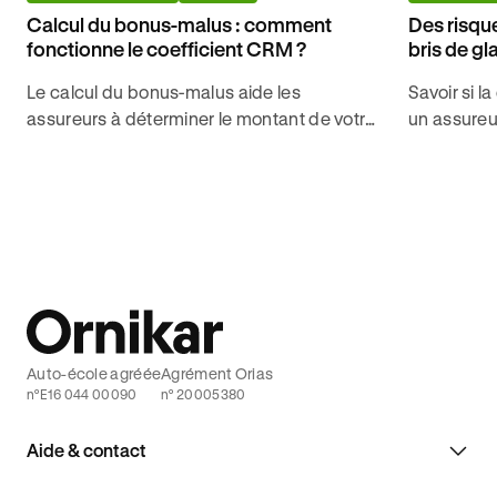
Calcul du bonus-malus : comment
Des risqu
fonctionne le coefficient CRM ?
bris de gl
Le calcul du bonus-malus aide les
Savoir si l
assureurs à déterminer le montant de votre
un assureu
cotisation d'assurance auto. Découvrez
l'augmenta
comment fonctionne ce calcul avec
être bien c
Ornikar.
Auto-école agréée
Agrément Orias
n°E16 044 00090
n° 20005380
Aide & contact