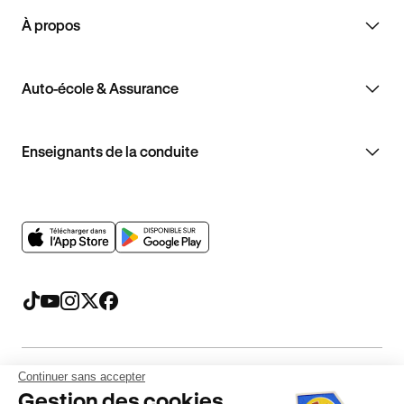
À propos
Auto-école & Assurance
Enseignants de la conduite
Continuer sans accepter
Mentions légales
CGV
CGU
Politique de confidentialité
Gestion des cookies