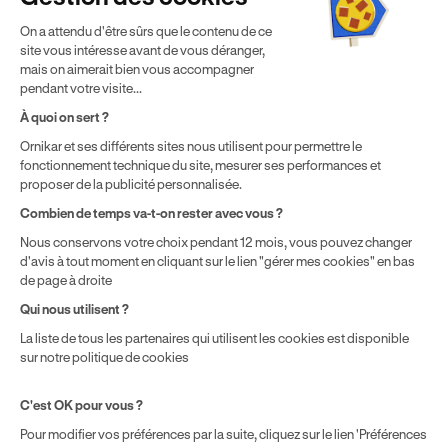
Politique de cookies
Gérer mes cookies
On a attendu d'être sûrs que le contenu de ce
* Détail des conditions de nos offres
site vous intéresse avant de vous déranger,
mais on aimerait bien vous accompagner
pendant votre visite...
Politique de prix : nos prix varient en fonction de votre
À quoi on sert ?
localisation géographique et du type de formules que vous
Ornikar et ses différents sites nous utilisent pour permettre le
achetez comme détaillé dans nos
Conditions Générales de
fonctionnement technique du site, mesurer ses performances et
Vente
.
proposer de la publicité personnalisée.
Combien de temps va-t-on rester avec vous ?
Nous conservons votre choix pendant 12 mois, vous pouvez changer
d'avis à tout moment en cliquant sur le lien "gérer mes cookies" en bas
de page à droite
Qui nous utilisent ?
La liste de tous les partenaires qui utilisent les cookies est disponible
sur notre politique de cookies
C'est OK pour vous ?
Pour modifier vos préférences par la suite, cliquez sur le lien 'Préférences