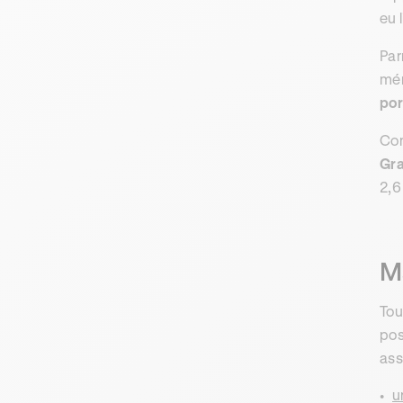
eu 
Par
mém
por
Com
Gr
2,6
M
Tou
pos
ass
u