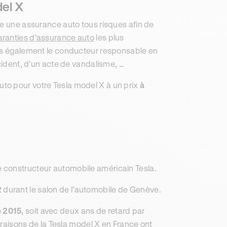
del X
re une assurance auto tous risques afin de
aranties d’assurance auto
les plus
ais également le conducteur responsable en
cident, d’un acte de vandalisme, …
to pour votre Tesla model X à un prix
à
e constructeur automobile américain Tesla.
2
durant le salon de l’automobile de Genève.
 2015
, soit avec deux ans de retard par
ivraisons de la Tesla model X en France ont