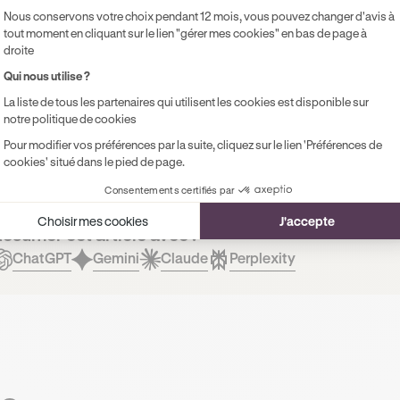
rix constaté pour un conducteur expérimenté, sans antécéden
Nous conservons votre choix pendant 12 mois, vous pouvez changer d'avis à
tout moment en cliquant sur le lien "gérer mes cookies" en bas de page à
 assuré
tous risques
avec un bonus 50 pour un
véhicule tesla
droite
 privé.
Qui nous utilise ?
La liste de tous les partenaires qui utilisent les cookies est disponible sur
e contenu dans cet article présente uniquement un caractère 
notre politique de cookies
ontractuellement Ornikar (à savoir les entités Marianne Form
Pour modifier vos préférences par la suite, cliquez sur le lien 'Préférences de
ernière décline toute responsabilité sur les décisions et con
cookies' situé dans le pied de page.
Consentements certifiés par
Choisir mes cookies
J'accepte
ésumer cet article avec :
ChatGPT
Gemini
Claude
Perplexity