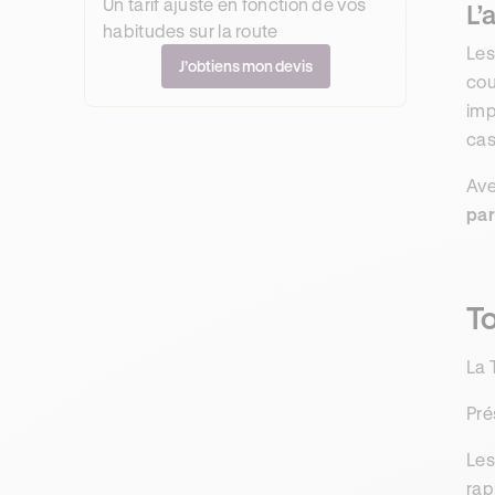
Un tarif ajusté en fonction de vos
L’
habitudes sur la route
Les
J’obtiens mon devis
cou
imp
cas
Ave
par
To
La 
Pré
Le
rap