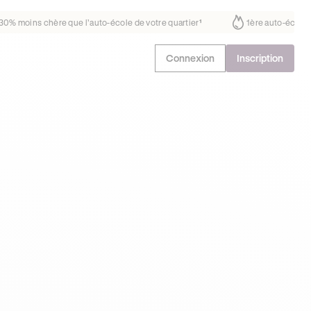
t déjà confiance
30% moins chère que l’auto-école de votre quartier
¹
Connexion
Inscription