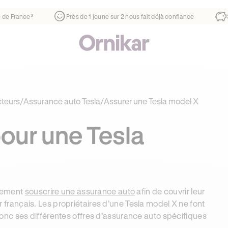
¹
1ère auto-école de France³
Près de 1 jeune sur 2 nous fai
cteurs
/
Assurance auto Tesla
/
Assurer une Tesla model X
our une Tesla
irement
souscrire une assurance auto
afin de couvrir leur
ier français. Les propriétaires d’une Tesla model X ne font
nc ses différentes offres d’assurance auto spécifiques