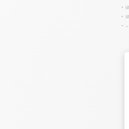
u
u
…