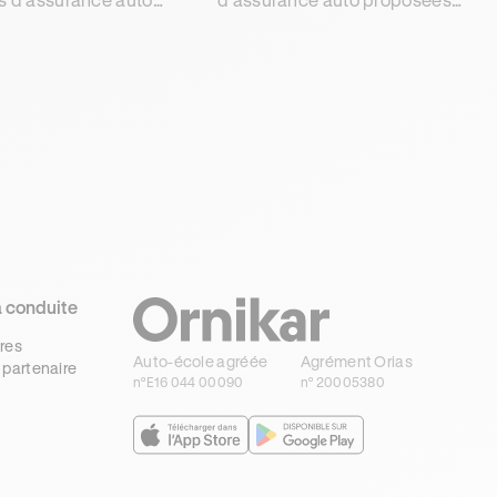
es par Ornikar pour
par Ornikar Assurance afin de
RT et leurs avantages
faire bénéficier à votre SEAT de
re bien couvert avec
la meilleure couverture
d'assurance.
a conduite
res
Auto-école agréée
Agrément Orias
 partenaire
n°E16 044 00090
n° 20005380