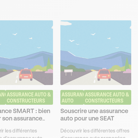
NCE 
ASSURANCE AUTO & 
ASSURANCE 
ASSURANCE AUTO & 
CONSTRUCTEURS
AUTO
CONSTRUCTEURS
ance SMART : bien
Souscrire une assurance
r son assurance
auto pour une SEAT
r les différentes
Découvrir les différentes offres
s d'assurance auto
d'assurance auto proposées