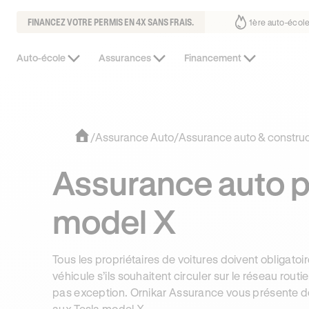
FINANCEZ VOTRE PERMIS EN 4X SANS FRAIS.
it déjà confiance
30% moins chère que l’auto-école de votre quartier
Auto-école
Assurances
Financement
/
Assurance Auto
/
Assurance auto & constru
Assurance auto p
model X
Tous les propriétaires de voitures doivent obligato
véhicule s’ils souhaitent circuler sur le réseau rout
pas exception. Ornikar Assurance vous présente do
aux Tesla model X.