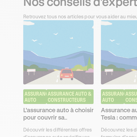
Nos conseils d'exper
Retrouvez tous nos articles pour vous aider au mie
ASSURANCE 
ASSURANCE AUTO & 
ASSURANCE 
ASSU
AUTO
CONSTRUCTEURS
AUTO
CON
L’assurance auto à choisir
Assurance au
pour couvrir sa
Tesla : comm
Volkswagen
la meilleure o
Découvrir les différentes offres
Découvrez les d
d'assurance auto spécifiques
formules d'assu