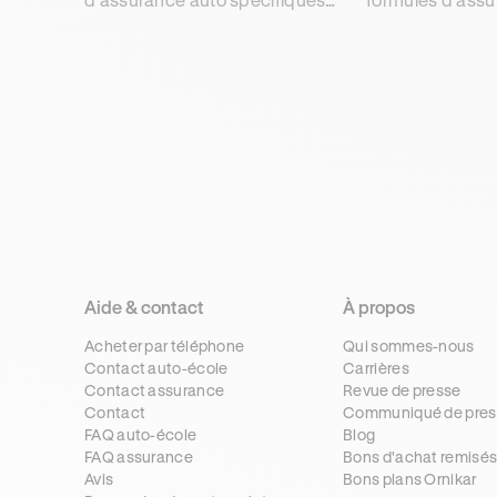
pour les Volkswagen
proposées par O
proposées par Ornikar
assurance pour 
Assurance pour trouver la
votre Tesla mode
meilleure couverture.
model S, ...
Aide & contact
À propos
Acheter par téléphone
Qui sommes-nous
Contact auto-école
Carrières
Contact assurance
Revue de presse
Contact
Communiqué de pres
FAQ auto-école
Blog
FAQ assurance
Bons d'achat remisé
Avis
Bons plans Ornikar