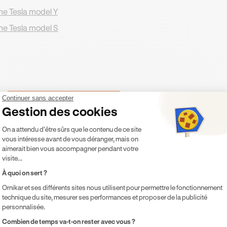
ne Tesla model Y
ne Tesla model S
NOTÉS 4,7/5 PAR NOS ASSURÉS
Continuer sans accepter
Gestion des cookies
Votre assurance auto jeune
Plateforme de Gestion du Consentement 
On a attendu d'être sûrs que le contenu de ce site
conducteur au prix juste !
vous intéresse avant de vous déranger, mais on
aimerait bien vous accompagner pendant votre
Pour une assurance qui vous protège sans vous surtaxer
visite...
À quoi on sert ?
Ornikar et ses différents sites nous utilisent pour permettre le fonctionnement
J'obtiens mon tarif
technique du site, mesurer ses performances et proposer de la publicité
personnalisée.
Axeptio consent
Combien de temps va-t-on rester avec vous ?