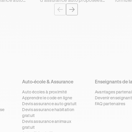
rnikar
par Ornikar Assurance dans le
proposé
faire assurer
cadre de la souscription d'une
une SMA
l 3, model Y,
assurance auto pour une
pour êt
Suzuki.
Ornikar.
Auto-école & Assurance
Enseignants de l
Auto écoles à proximité
Avantages partenai
Apprendre le code en ligne
Devenir enseignant
Devis assurance auto gratuit
FAQ partenaires
se
Devis assurance habitation
gratuit
s
Devis assurance animaux
gratuit