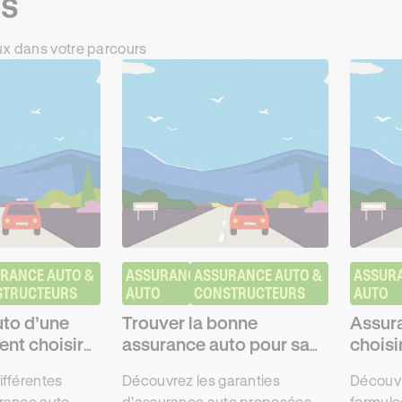
ts
ux dans votre parcours
RANCE AUTO & 
ASSURANCE 
ASSURANCE AUTO & 
ASSURA
STRUCTEURS
AUTO
CONSTRUCTEURS
AUTO
to d’une
Trouver la bonne
Assur
ent choisir
assurance auto pour sa
choisi
ffre ?
Suzuki
auto
ifférentes
Découvrez les garanties
Découvri
rance auto
d'assurance auto proposées
formule