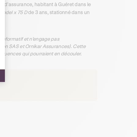
t d'assurance, habitant à Guéret dans le
 model x 75 D
de 3 ans, stationné dans un
informatif et n’engage pas
ation SAS et Ornikar Assurances). Cette
séquences qui pourraient en découler.