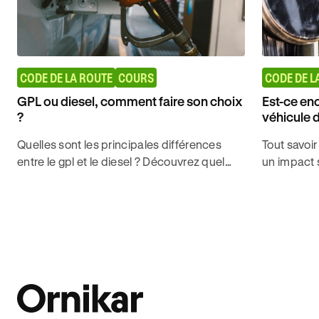
CODE DE LA ROUTE
COURS
CODE DE L
GPL ou diesel, comment faire son choix
Est-ce en
?
véhicule d
Quelles sont les principales différences
Tout savoir
entre le gpl et le diesel ? Découvrez quel
un impact s
carburant choisir avec Ornikar, leader de
diesel aprè
l'auto-école en ligne.
de conduir