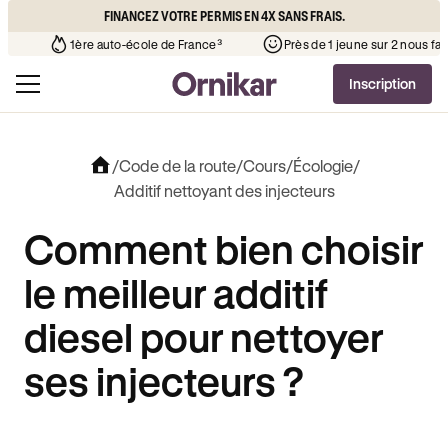
FINANCEZ VOTRE PERMIS EN 4X SANS FRAIS.
auto-école de votre quartier
¹
1ère auto-école de France³
Pr
Inscription
/
Code de la route
/
Cours
/
Écologie
/
Additif nettoyant des injecteurs
Comment bien choisir
le meilleur additif
diesel pour nettoyer
ses injecteurs ?