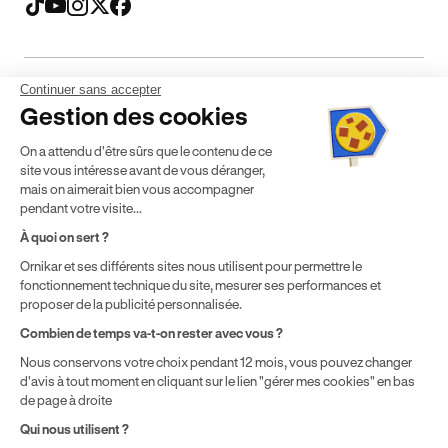
Continuer sans accepter
Mentions légales
CGV
CGU
Politique de confidentialité
Gestion des cookies
Politique de cookies
Gérer mes cookies
On a attendu d'être sûrs que le contenu de ce
* Détail des conditions de nos offres
site vous intéresse avant de vous déranger,
mais on aimerait bien vous accompagner
pendant votre visite...
Politique de prix : nos prix varient en fonction de votre
À quoi on sert ?
localisation géographique et du type de formules que vous
Ornikar et ses différents sites nous utilisent pour permettre le
achetez comme détaillé dans nos
Conditions Générales de
fonctionnement technique du site, mesurer ses performances et
Vente
.
proposer de la publicité personnalisée.
Combien de temps va-t-on rester avec vous ?
Nous conservons votre choix pendant 12 mois, vous pouvez changer
d'avis à tout moment en cliquant sur le lien "gérer mes cookies" en bas
de page à droite
Qui nous utilisent ?