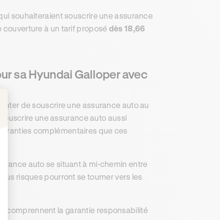
 qui souhaiteraient souscrire une assurance
e couverture à un tarif proposé
dès 18,66
our sa Hyundai Galloper avec
ntenter de souscrire une assurance auto au
 à souscrire une assurance auto aussi
: Personnalisez vos Options
 garanties complémentaires que ces
surance auto se situant à mi-chemin entre
tous risques pourront se tourner vers les
, comprennent la garantie responsabilité