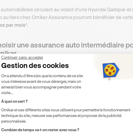
 automobilistes circulant au volant d’une Hyundai Galloper et
o au tiers chez Ornikar Assurance pourront bénéficier de cett
os par mois
*.
oisir une assurance auto intermédiaire p
nikar
Continuer sans accepter
tous les propriétaires de Hyundai Galloper ne sauraient se co
Gestion des cookies
rs afin de couvrir leur voiture, tous ne sont pas non plus prêts
Plateforme de Gestion du Consentement 
On a attendu d'être sûrs que le contenu de ce site
reuse qu’une assurance auto tous risques, malgré toutes les
vous intéresse avant de vous déranger, mais on
urances auto comprennent.
aimerait bien vous accompagner pendant votre
visite...
 automobilistes qui souhaiteraient souscrire une formule d’as
À quoi on sert ?
 couvertures d’assurance auto au tiers et les assurances auto 
Ornikar et ses différents sites nous utilisent pour permettre le fonctionnement
urances auto au tiers étendu
.
technique du site, mesurer ses performances et proposer de la publicité
personnalisée.
 formules d’assurance auto, proposées par tous les assureurs
Axeptio consent
Combien de temps va-t-on rester avec vous ?