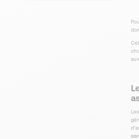
Pou
doi
Cet
cho
aux
Le
a
Les
gén
d’a
cor