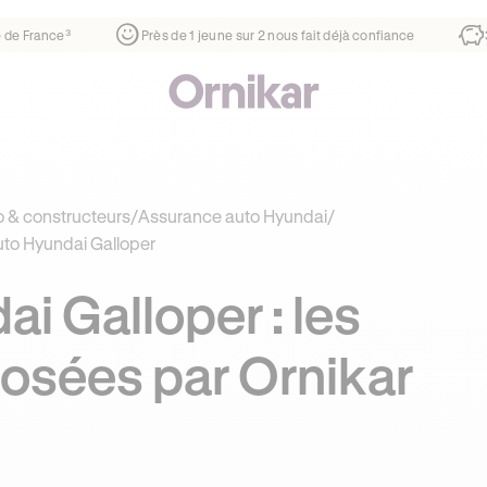
-école de France³
Près de 1 jeune sur 2 nous fait déjà confiance
 & constructeurs
/
Assurance auto Hyundai
/
to Hyundai Galloper
i Galloper : les
osées par Ornikar