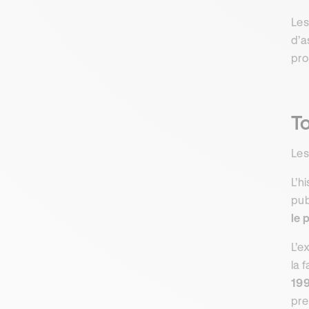
Les
d’a
pr
To
Les
L’h
pub
le 
L’e
la 
19
pre