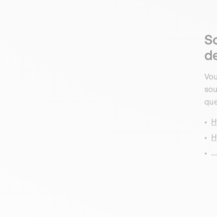
S
d
Vou
sou
que
H
H
...