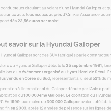
 conducteurs circulant au volant d’une Hyundai Galloper et qu
ssurance auto tous risques auprès d’Ornikar Assurance pourro
oposé
dès 23,56 euros par mois
*.
ut savoir sur la Hyundai Galloper
 Hyundai Galloper sont des SUV fabriqués par le constructeu
istoire du Hyundai Galloper débute le
25 septembre 1991
, lo
lic lors d’un
événement organisé au Hyatt Hotel de Séoul
. E
plus vendu en Corée du Sud
, représentant à lui seul
52%
du m
xportation à l'international du Galloper débute par l’Asie à part
fabrication du
100 000ème Galloper
. L’exportation du Hyundai
97
. En
1999
, pas moins de
300 000 Galloper
avaient été fabr
nd fin
en 2003
, après 12 années de présence sur les lignes d