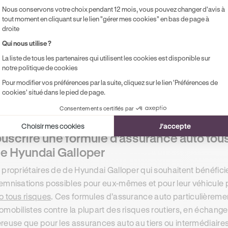
ile ainsi qu’un certain nombre de garanties complémentaires
Nous conservons votre choix pendant 12 mois, vous pouvez changer d'avis à
nducteur
, qui permet d’indemniser le conducteur si celui-ci 
tout moment en cliquant sur le lien "gérer mes cookies" en bas de page à
droite
accident responsable. Les couvertures d’assurance auto au t
tinées à protéger le véhicule face à certains risques routier
Qui nous utilise ?
s de glace
, la
garantie contre le vol
ou bien encore la
garanti
La liste de tous les partenaires qui utilisent les cookies est disponible sur
notre politique de cookies
 automobilistes conduisant une Hyundai Galloper qui souhait
Pour modifier vos préférences par la suite, cliquez sur le lien 'Préférences de
o au tiers étendu pour leur voiture pourront bénéficier de ces
cookies' situé dans le pied de page.
42 euros par mois
*.
Consentements certifiés par
Choisir mes cookies
J'accepte
uscrire une formule d’assurance auto tous
e Hyundai Galloper
 propriétaires de de Hyundai Galloper qui souhaitent bénéficie
emnisations possibles pour eux-mêmes et pour leur véhicule 
o tous risques
. Ces formules d’assurance auto particulièreme
omobilistes contre la plupart des risques routiers, en échang
reuse que pour les assurances auto au tiers ou intermédiaires