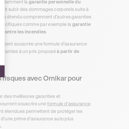
, notamment la
garantie personnelle du
devait subir des dommages corporels suite à
iers étendu comprennent d’autres garanties
s spécifiques comme par exemple la
garantie
e contre les incendies
.
eraient souscrire une formule d’assurance
 garanties à un prix proposé
à partir de
 risques avec Ornikar pour
r des meilleures garanties et
pourront souscrire une
formule d’assurance
nt étendues permettent de protéger les
e d’une prime d’assurance auto plus
.