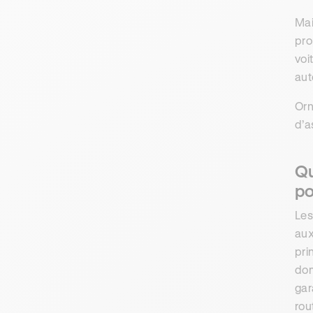
Mai
pro
voi
auto
Orn
d’a
Qu
po
Le
aux
pri
dom
gar
rou