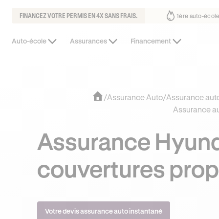
FINANCEZ VOTRE PERMIS EN 4X SANS FRAIS.
30% moins chère que l’auto-école de votre quartier
¹
1ère auto
Auto-école
Assurances
Financement
/
Assurance Auto
/
Assurance auto
Assurance au
Assurance Hyunda
couvertures prop
Votre devis assurance auto instantané