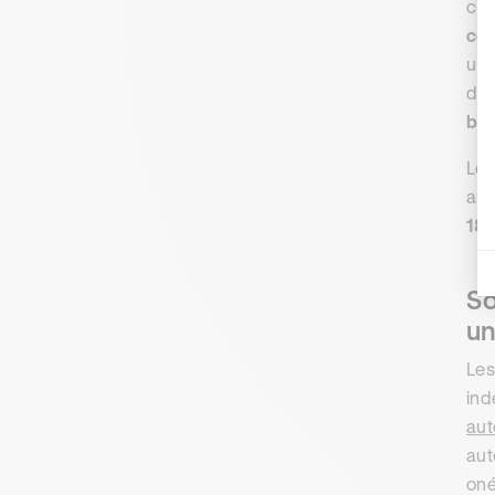
civ
co
un 
des
bri
Les
aut
18,
So
un
Les
ind
aut
aut
oné