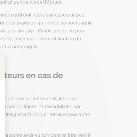
ontrat pendant ces 30 jours.
mmes qu’il doit, alors son assureur peut
rs
pour payer ce qu’il doit à sa compagnie
ilié pour impayé. Plutôt que de ne pas
 votre assureur. Une
modification du
s et la compagnie.
ucteurs en cas de
: Personnalisez vos Options
ayé ou pour un autre motif, implique
 ce cas de figure, l’automobiliste, son
nistre, jusqu’à ce qu’il retrouve une autre
ance
après avoir vu son contrat être résilié