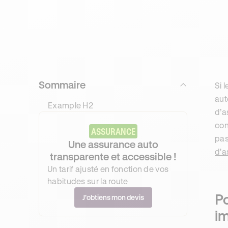
Sommaire
Si 
aut
Example H2
d’a
con
ASSURANCE
pas
Une assurance auto
d'a
transparente et accessible !
Un tarif ajusté en fonction de vos
habitudes sur la route
Po
J’obtiens mon devis
i