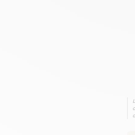
L
c
d