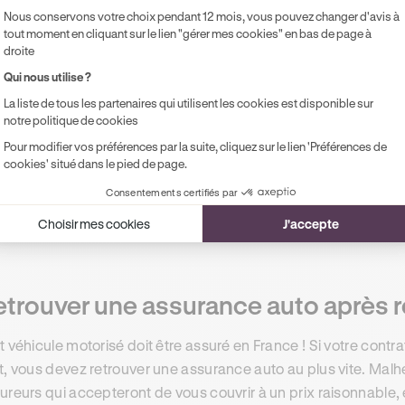
Nous conservons votre choix pendant 12 mois, vous pouvez changer d'avis à
r impayé. En effet, en cas de résiliation pour non-paiement, 
tout moment en cliquant sur le lien "gérer mes cookies" en bas de page à
GIRA
pour une durée de deux ans, ou jusqu’à ce que le conduct
droite
ureur.
Qui nous utilise ?
 conducteurs inscrits au fichier de l’AGIRA deviennent alors 
La liste de tous les partenaires qui utilisent les cookies est disponible sur
notre politique de cookies
 pourront leur attribuer
une surprime
pour accepter de couvrir.
Pour modifier vos préférences par la suite, cliquez sur le lien 'Préférences de
rouver une assurance auto est de choisir une compagnie d’as
cookies' situé dans le pied de page.
 usagers représentant un risque important. Mais le principal r
Consentements certifiés par
cialisé
est lié au prix, puisque ce type de contrat est plus o
ssique.
Choisir mes cookies
J'accepte
trouver une assurance auto après ré
t véhicule motorisé doit être assuré en France ! Si votre contra
t, vous devez retrouver une assurance auto au plus vite. Ma
ureurs qui accepteront de vous couvrir à un prix raisonnable, 