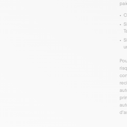
pai
C
S
T
S
u
Pou
ris
con
rec
aut
pri
aut
d'a