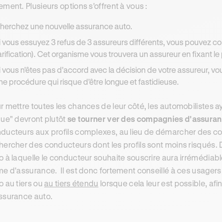
ement. Plusieurs options s'offrent à vous :
herchez une nouvelle assurance auto.
i vous essuyez 3 refus de 3 assureurs différents, vous pouvez c
arification). Cet organisme vous trouvera un assureur en fixant le 
i vous n'êtes pas d'accord avec la décision de votre assureur, v
ne procédure qui risque d'être longue et fastidieuse.
r mettre toutes les chances de leur côté, les automobilistes 
que" devront plutôt
se tourner ver des compagnies d'assuran
ducteurs aux profils complexes, au lieu de démarcher des 
hercher des conducteurs dont les profils sont moins risqués. D
o à laquelle le conducteur souhaite souscrire aura irrémédiabl
me d'assurance. Il est donc fortement conseillé à ces usagers
o au tiers ou
au tiers étendu
lorsque cela leur est possible, afin
ssurance auto.