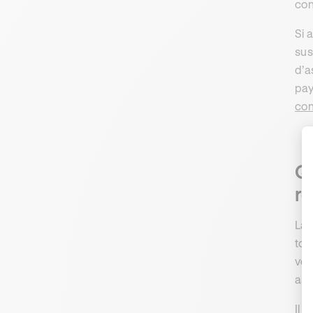
con
Si 
sus
d’a
pay
con
Qu
ré
La 
tou
véh
ass
Il 