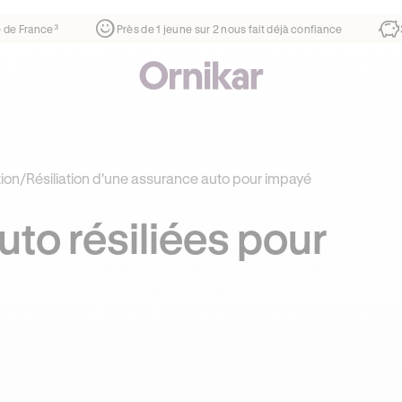
r
¹
1ère auto-école de France³
Près de 1 jeune sur 2 nous f
tion
/
Résiliation d'une assurance auto pour impayé
to résiliées pour