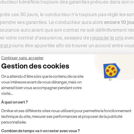
ducteur bénéficie toujours des garanties prévues dans son c
après ces 30 jours, le conducteur n’a toujours pas réglé les so
pendre ses garanties. Le conducteur aura alors
encore 10 jou
ssurance auto avant que son contrat ne soit définitivement rés
er votre contrat d'assurance, essayez de
négocier le prix
avec
trat
pourra être apportée afin de trouver un accord entre vou
Continuer sans accepter
Gestion des cookies
els sont les risques pour les cond
Plateforme de Gestion du Consentement 
On a attendu d'être sûrs que le contenu de ce site
siliation pour impayé ?
vous intéresse avant de vous déranger, mais on
aimerait bien vous accompagner pendant votre
visite...
résiliation d’un contrat d’assurance auto, que ce soit pour imp
À quoi on sert ?
jours la
suppression
des
couvertures d’assurance auto
. Dans
Ornikar et ses différents sites nous utilisent pour permettre le fonctionnement
icule ainsi que des tiers ne seraient plus protégés en cas de si
technique du site, mesurer ses performances et proposer de la publicité
urance auto.
personnalisée.
Axeptio consent
Combien de temps va-t-on rester avec vous ?
pourra s’avérer difficile pour un usager de
retrouver une assur