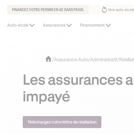
FINANCEZ VOTRE PERMIS EN 4X SANS FRAIS.
fait déjà confiance
30% moins chère que l’auto-école de votre quartie
Auto-école
Assurances
Financement
/
Assurance Auto
/
Administratif
/
Résilia
Les assurances au
impayé
Téléchargez votre lettre de résiliation