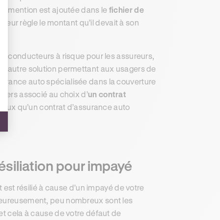
une mention est ajoutée dans le
fichier de
eur règle le montant qu’il devait à son
des conducteurs à risque pour les assureurs,
 L’autre solution permettant aux usagers de
surance auto spécialisée dans la couverture
evers associé au choix d’
un contrat
néreux qu’un contrat d’assurance auto
siliation pour impayé
t est résilié à cause d'un impayé de votre
lheureusement, peu nombreux sont les
et cela à cause de votre défaut de