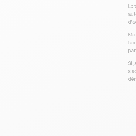
Lor
aut
d’a
Mai
tem
par
Si 
s’a
dém