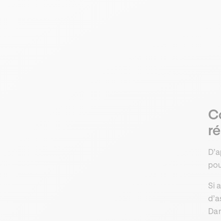
C
ré
D’a
pou
Si 
d’a
Dan