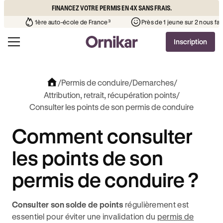
FINANCEZ VOTRE PERMIS EN 4X SANS FRAIS.
école de votre quartier
¹
1ère auto-école de France³
Près d
Inscription
/
Permis de conduire
/
Demarches
/
Attribution, retrait, récupération points
/
Consulter les points de son permis de conduire
Comment consulter
les points de son
permis de conduire ?
Consulter son solde de points
régulièrement est
essentiel pour éviter une invalidation du
permis de