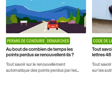
PERMIS DE CONDUIRE
DEMARCHES
CODE DE L
Au bout de combien de temps les
Tout savoi
points perdus se renouvellent-ils ?
lettres 48
Tout savoir sur le renouvellement
Tout savoir
automatique des points perdus par les
sur les aut
conducteurs et sa fréquence pour obtenir
associés a
le permis de conduire avec Ornikar.
de conduir