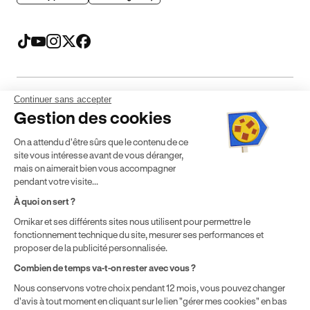
Continuer sans accepter
Mentions légales
CGV
CGU
Politique de confidentialité
Gestion des cookies
Politique de cookies
Gérer mes cookies
On a attendu d'être sûrs que le contenu de ce
* Détail des conditions de nos offres
site vous intéresse avant de vous déranger,
mais on aimerait bien vous accompagner
pendant votre visite...
Politique de prix : nos prix varient en fonction de votre
À quoi on sert ?
localisation géographique et du type de formules que vous
Ornikar et ses différents sites nous utilisent pour permettre le
achetez comme détaillé dans nos
Conditions Générales de
fonctionnement technique du site, mesurer ses performances et
Vente
.
proposer de la publicité personnalisée.
Combien de temps va-t-on rester avec vous ?
Nous conservons votre choix pendant 12 mois, vous pouvez changer
d'avis à tout moment en cliquant sur le lien "gérer mes cookies" en bas