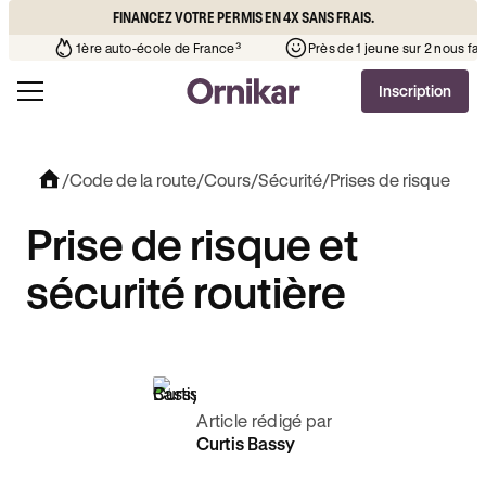
FINANCEZ VOTRE PERMIS EN 4X SANS FRAIS.
e l’auto-école de votre quartier
¹
1ère auto-école de France³
Inscription
/
Code de la route
/
Cours
/
Sécurité
/
Prises de risque
Prise de risque et
sécurité routière
Article rédigé par
Curtis Bassy