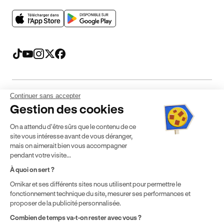
Continuer sans accepter
Mentions légales
CGV
CGU
Politique de confidentialité
Gestion des cookies
Politique de cookies
Gérer mes cookies
On a attendu d'être sûrs que le contenu de ce
* Détail des conditions de nos offres
site vous intéresse avant de vous déranger,
mais on aimerait bien vous accompagner
pendant votre visite...
Politique de prix : nos prix varient en fonction de votre
À quoi on sert ?
localisation géographique et du type de formules que vous
Ornikar et ses différents sites nous utilisent pour permettre le
achetez comme détaillé dans nos
Conditions Générales de
fonctionnement technique du site, mesurer ses performances et
Vente
.
proposer de la publicité personnalisée.
Combien de temps va-t-on rester avec vous ?