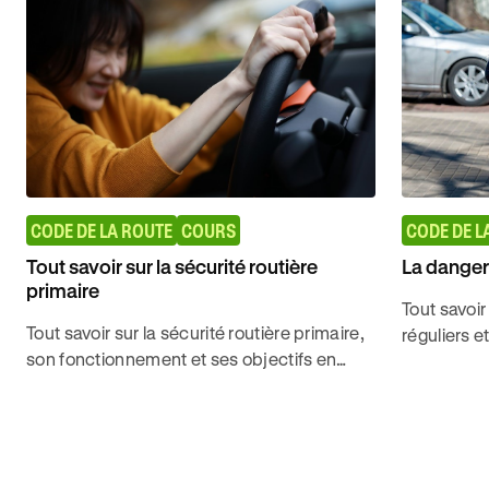
CODE DE LA ROUTE
COURS
CODE DE L
Tout savoir sur la sécurité routière
La dangero
primaire
Tout savoir
Tout savoir sur la sécurité routière primaire,
réguliers e
son fonctionnement et ses objectifs en
parcourues
matière de protection des usagers pour
pour décro
décrocher le code avec Ornikar.