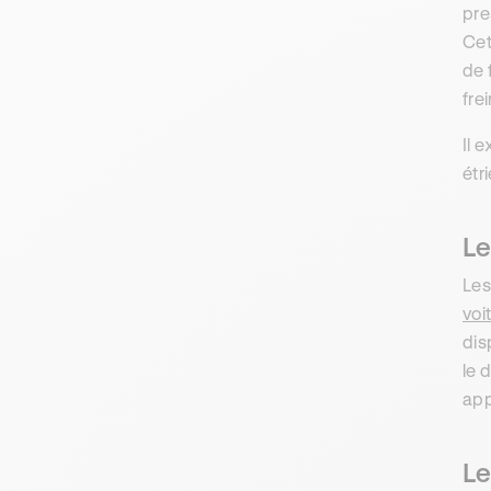
pre
Cet
de 
frei
Il 
étri
Le
Les
voi
dis
le 
app
Le