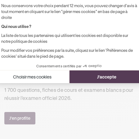
 plaquettes de freins ou en voilant le disque, par exemple.
Nous conservons votre choix pendant 12 mois, vous pouvez changer d'avis à
tout moment en cliquant sur le lien "gérer mes cookies" en bas de page à
 que le conducteur découvre des défaillances dans le système 
droite
 hésiter à consulter immédiatement son garagiste afin de
fair
Qui nous utilise ?
ou des étriers de freins pourra alors être réalisé.
La liste de tous les partenaires qui utilisent les cookies est disponible sur
notre politique de cookies
Pour modifier vos préférences par la suite, cliquez sur le lien 'Préférences de
cookies' situé dans le pied de page.
+ 1M DE TÉLÉCHARGEMENTS
Consentements certifiés par
Le code de la route du 1er coup !
Choisir mes cookies
J'accepte
1 700 questions, fiches de cours et examens blancs pour
réussir l'examen officiel 2026.
J'en profite