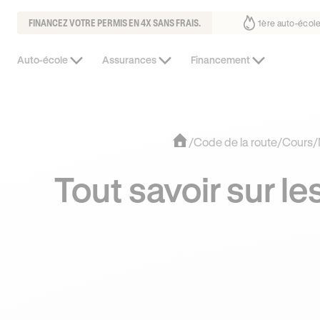
FINANCEZ VOTRE PERMIS EN 4X SANS FRAIS.
fait déjà confiance
30% moins chère que l’auto-école de votre quarti
Auto-école
Assurances
Financement
/
Code de la route
/
Cours
/
Tout savoir sur les