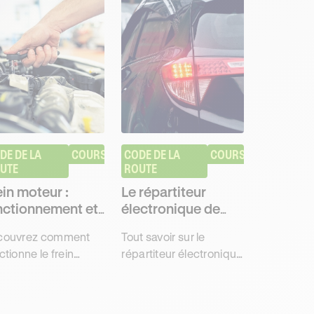
DE DE LA 
COURS
CODE DE LA 
COURS
UTE
ROUTE
ein moteur :
Le répartiteur
nctionnement et
électronique de
lité
freinage
couvrez comment
Tout savoir sur le
ctionne le frein
répartiteur électronique
eur, quelle est son
de freinage, son
ité et son
fonctionnement et ses
ortance pour la
différents avantages