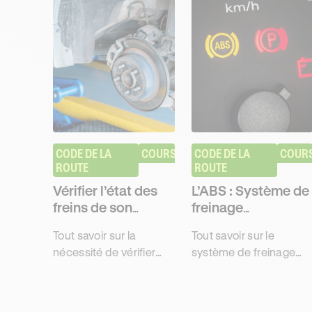
CODE DE LA 
COURS
CODE DE LA 
COUR
ROUTE
ROUTE
Vérifier l’état des
L’ABS : Système de
freins de son
freinage
véhicule
antiblocage
Tout savoir sur la
Tout savoir sur le
nécessité de vérifier
système de freinage
régulièrement l'état du
antiblocage, ou ABS,
système de freins et de
pour obtenir son
ses divers éléments
examen théorique du