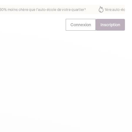
ait déjà confiance
30% moins chère que l’auto-école de votre quartie
Connexion
Inscription