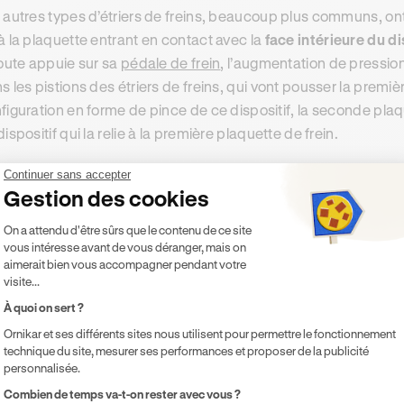
 autres types d’étriers de freins, beaucoup plus communs, ont 
à la plaquette entrant en contact avec la
face intérieure du di
route appuie sur sa
pédale de frein
, l’augmentation de pressio
s les pistions des étriers de freins, qui vont pousser la premiè
figuration en forme de pince de ce dispositif, la seconde plaqu
dispositif qui la relie à la première plaquette de frein.
Continuer sans accepter
Gestion des cookies
e faire en cas de défaillance de l’étri
Plateforme de Gestion du Consentement 
On a attendu d'être sûrs que le contenu de ce site
vous intéresse avant de vous déranger, mais on
me toutes les pièces mobiles des voitures, les étriers de fre
aimerait bien vous accompagner pendant votre
 du temps
. Or les étriers de freins sont des composants essen
visite...
t eux qui vont permettre aux plaquettes de freins d’appuyer s
À quoi on sert ?
Ornikar et ses différents sites nous utilisent pour permettre le fonctionnement
 dysfonctionnements associés aux étriers de freins peuvent 
technique du site, mesurer ses performances et proposer de la publicité
inage
, le véhicule pouvant alors devenir totalement incontrôlab
personnalisée.
t aussi entraîner d’autres dommages sur le système de frein
Axeptio consent
Combien de temps va-t-on rester avec vous ?