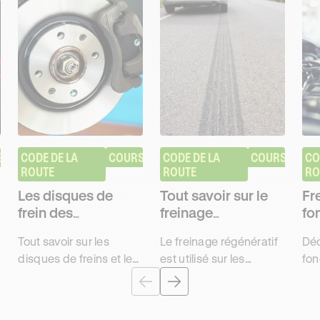
S
CODE DE LA 
COURS
CODE DE LA 
COURS
CO
ROUTE
ROUTE
RO
Les disques de
Tout savoir sur le
Fr
frein des
freinage
fo
automobiles
régénératif
uti
Tout savoir sur les
Le freinage régénératif
Dé
disques de freins et leur
est utilisé sur les
fon
fonctionnement en cas
véhicules électriques.
mot
de freinage pour
C'est une méthode qui
util
décrocher son examen
consiste à renouveler
imp