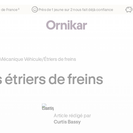
er
¹
1ère auto-école de France³
Près de 1 jeune sur 2 nous f
Mécanique Véhicule
/
Étriers de freins
 étriers de freins
Article rédigé par
Curtis Bassy