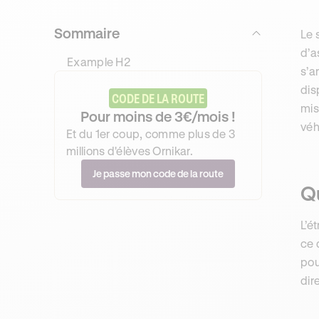
Sommaire
Le 
d’a
Example H2
s’a
dis
CODE DE LA ROUTE
mis
Pour moins de 3€/mois !
véh
Et du 1er coup, comme plus de 3
millions d'élèves Ornikar.
Je passe mon code de la route
Qu
L’é
ce 
pou
dir