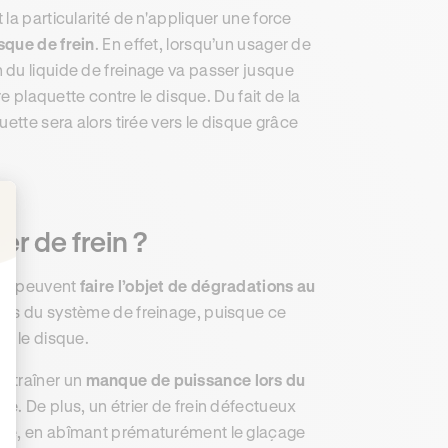
la particularité de n'appliquer une force
sque de frein
. En effet, lorsqu’un usager de
n du liquide de freinage va passer jusque
re plaquette contre le disque. Du fait de la
ette sera alors tirée vers le disque grâce
er de frein ?
: Personnalisez vos Options
ins peuvent
faire l’objet de dégradations au
tiels du système de freinage, puisque ce
ur le disque.
entraîner un
manque de puissance lors du
le. De plus, un étrier de frein défectueux
age, en abîmant prématurément le glaçage