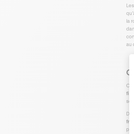
Les
qu’
la 
dan
con
au 
Qu
Com
fil
son
Des
fre
peu