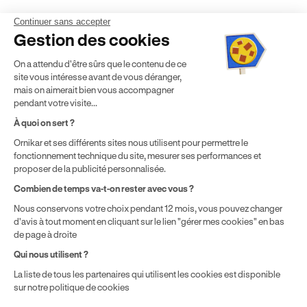
Continuer sans accepter
Mentions légales
CGV
CGU
Politique de confidentialité
Gestion des cookies
Politique de cookies
Gérer mes cookies
On a attendu d'être sûrs que le contenu de ce
* Détail des conditions de nos offres
site vous intéresse avant de vous déranger,
mais on aimerait bien vous accompagner
pendant votre visite...
Politique de prix : nos prix varient en fonction de votre
À quoi on sert ?
localisation géographique et du type de formules que vous
Ornikar et ses différents sites nous utilisent pour permettre le
achetez comme détaillé dans nos
Conditions Générales de
fonctionnement technique du site, mesurer ses performances et
Vente
.
proposer de la publicité personnalisée.
Combien de temps va-t-on rester avec vous ?
Nous conservons votre choix pendant 12 mois, vous pouvez changer
d'avis à tout moment en cliquant sur le lien "gérer mes cookies" en bas
de page à droite
Qui nous utilisent ?
La liste de tous les partenaires qui utilisent les cookies est disponible
sur notre politique de cookies