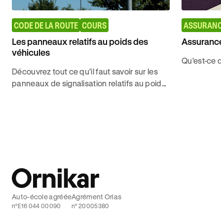
CODE DE LA ROUTE
COURS
ASSURANC
Les panneaux relatifs au poids des
Assuranc
véhicules
Qu'est-ce 
Découvrez tout ce qu'il faut savoir sur les
panneaux de signalisation relatifs au poids
des usager pour décrocher le code de la
route sans contraintes avec Ornikar
Auto-école agréée
Agrément Orias
n°E16 044 00090
n° 20005380