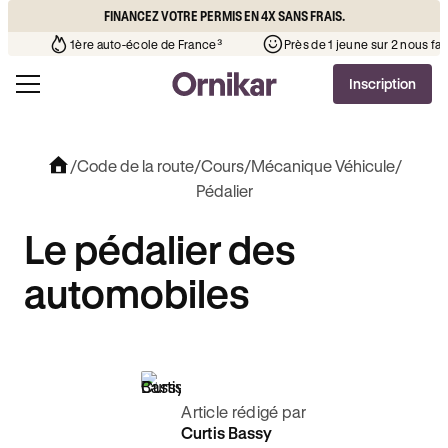
FINANCEZ VOTRE PERMIS EN 4X SANS FRAIS.
ole de votre quartier
¹
1ère auto-école de France³
Près de 1
Inscription
/
Code de la route
/
Cours
/
Mécanique Véhicule
/
Pédalier
Le pédalier des
automobiles
Article rédigé par
Curtis Bassy