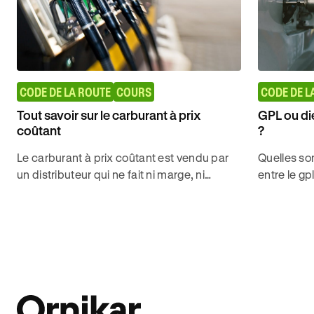
CODE DE LA ROUTE
COURS
CODE DE L
Tout savoir sur le carburant à prix
GPL ou di
coûtant
?
Le carburant à prix coûtant est vendu par
Quelles son
un distributeur qui ne fait ni marge, ni
entre le gp
bénéfice dessus. Découvrez comment en
carburant c
trouver pour gagner en pouvoir d'achat.
l'auto-écol