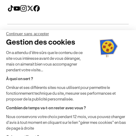
Continuer sans accepter
Mentions légales
CGV
CGU
Politique de confidentialité
Gestion des cookies
Politique de cookies
Gérer mes cookies
On a attendu d'être sûrs que le contenu de ce
* Détail des conditions de nos offres
site vous intéresse avant de vous déranger,
mais on aimerait bien vous accompagner
pendant votre visite...
Politique de prix : nos prix varient en fonction de votre
À quoi on sert ?
localisation géographique et du type de formules que vous
Ornikar et ses différents sites nous utilisent pour permettre le
achetez comme détaillé dans nos
Conditions Générales de
fonctionnement technique du site, mesurer ses performances et
Vente
.
proposer de la publicité personnalisée.
Combien de temps va-t-on rester avec vous ?
Nous conservons votre choix pendant 12 mois, vous pouvez changer
d'avis à tout moment en cliquant sur le lien "gérer mes cookies" en bas
de page à droite