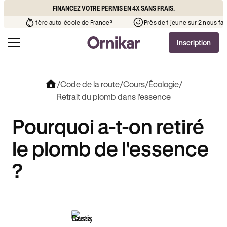
FINANCEZ VOTRE PERMIS EN 4X SANS FRAIS.
 l’auto-école de votre quartier
¹
1ère auto-école de France³
Inscription
/
Code de la route
/
Cours
/
Écologie
/
Retrait du plomb dans l'essence
Pourquoi a-t-on retiré
le plomb de l'essence
?