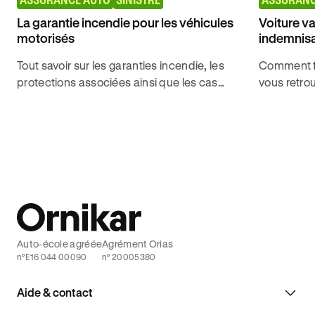
La garantie incendie pour les véhicules
Voiture va
motorisés
indemnisa
Tout savoir sur les garanties incendie, les
Comment fo
protections associées ainsi que les cas
vous retrou
d'exclusions pour décrocher le permis de
Plus d'info
conduire avec Ornikar.
Auto-école agréée
Agrément Orias
n°E16 044 00090
n° 20005380
Aide & contact