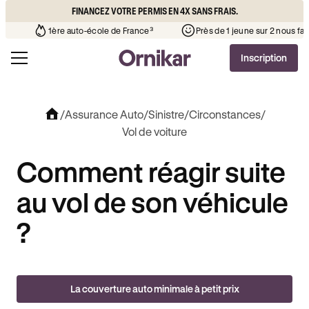
FINANCEZ VOTRE PERMIS EN 4X SANS FRAIS.
’auto-école de votre quartier
¹
1ère auto-école de France³
Inscription
/
Assurance Auto
/
Sinistre
/
Circonstances
/
Vol de voiture
Comment réagir suite
au vol de son véhicule
?
La couverture auto minimale à petit prix