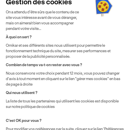
Gestion des cookies
Politique de cookies
Gérer mes cookies
On a attendu d'être sûrs que le contenu de ce
* Détail des conditions de nos offres
site vous intéresse avant de vous déranger,
mais on aimerait bien vous accompagner
pendant votre visite...
Politique de prix : nos prix varient en fonction de votre
À quoi on sert ?
localisation géographique et du type de formules que vous
Ornikar et ses différents sites nous utilisent pour permettre le
achetez comme détaillé dans nos
Conditions Générales de
fonctionnement technique du site, mesurer ses performances et
Vente
.
proposer de la publicité personnalisée.
Combien de temps va-t-on rester avec vous ?
Nous conservons votre choix pendant 12 mois, vous pouvez changer
d'avis à tout moment en cliquant sur le lien "gérer mes cookies" en bas
de page à droite
Qui nous utilisent ?
La liste de tous les partenaires qui utilisent les cookies est disponible
sur notre politique de cookies
C'est OK pour vous ?
Pour modifier vos préférences par la suite, cliquez sur le lien 'Préférences