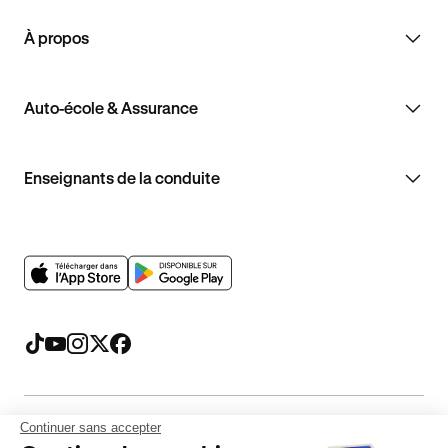
À propos
Auto-école & Assurance
Enseignants de la conduite
Continuer sans accepter
Mentions légales
CGV
CGU
Politique de confidentialité