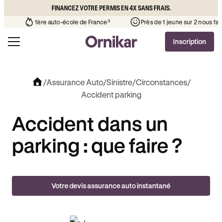
FINANCEZ VOTRE PERMIS EN 4X SANS FRAIS.
to-école de votre quartier
¹
1ère auto-école de France³
Prè
Inscription
/
Assurance Auto
/
Sinistre
/
Circonstances
/
Accident parking
Accident dans un
parking : que faire ?
Votre devis assurance auto instantané