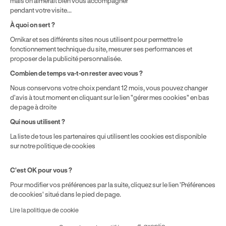
mais on aimerait bien vous accompagner
pendant votre visite...
Politique de prix : nos prix varient en fonction de votre
À quoi on sert ?
localisation géographique et du type de formules que vous
Ornikar et ses différents sites nous utilisent pour permettre le
achetez comme détaillé dans nos
Conditions Générales de
fonctionnement technique du site, mesurer ses performances et
Vente
.
proposer de la publicité personnalisée.
Combien de temps va-t-on rester avec vous ?
Nous conservons votre choix pendant 12 mois, vous pouvez changer
d'avis à tout moment en cliquant sur le lien "gérer mes cookies" en bas
de page à droite
Qui nous utilisent ?
La liste de tous les partenaires qui utilisent les cookies est disponible
sur notre politique de cookies
C'est OK pour vous ?
Pour modifier vos préférences par la suite, cliquez sur le lien 'Préférences
de cookies' situé dans le pied de page.
Lire la politique de cookie