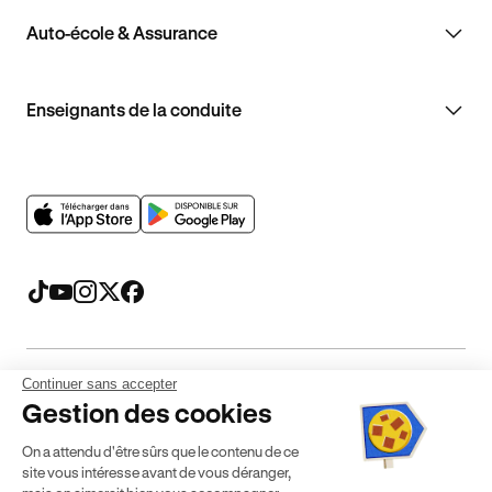
Auto-école & Assurance
Enseignants de la conduite
Continuer sans accepter
Mentions légales
CGV
CGU
Politique de confidentialité
Gestion des cookies
Politique de cookies
Gérer mes cookies
On a attendu d'être sûrs que le contenu de ce
* Détail des conditions de nos offres
site vous intéresse avant de vous déranger,