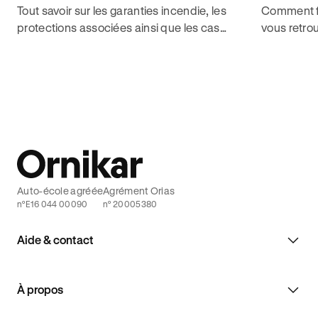
Tout savoir sur les garanties incendie, les
Comment fo
protections associées ainsi que les cas
vous retrou
d'exclusions pour décrocher le permis de
Plus d'info
conduire avec Ornikar.
Auto-école agréée
Agrément Orias
n°E16 044 00090
n° 20005380
Aide & contact
À propos