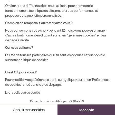
localisation géographique et du type de formules que vous
Ornikar et ses différents sites nous utilisent pour permettre le
achetez comme détaillé dans nos
Conditions Générales de
fonctionnement technique du site, mesurer ses performances et
Vente
.
proposer de la publicité personnalisée.
Combien de temps va-t-on rester avec vous ?
Nous conservons votre choix pendant 12 mois, vous pouvez changer
d'avis à tout moment en cliquant sur le lien "gérer mes cookies" en bas
de page à droite
Qui nous utilisent ?
La liste de tous les partenaires qui utilisent les cookies est disponible
sur notre politique de cookies
C'est OK pour vous ?
Pour modifier vos préférences par la suite, cliquez sur le lien 'Préférences
de cookies' situé dans le pied de page.
Lire la politique de cookie
Consentements certifiés par
Cookies
Choisir mes cookies
J'accepte