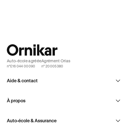
comment choisir sa couverture afin d'être
couverture
bien assuré grâce à Ornikar.
Auto-école agréée
Agrément Orias
n°E16 044 00090
n° 20005380
Aide & contact
À propos
Auto-école & Assurance