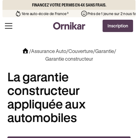
FINANCEZ VOTRE PERMIS EN 4X SANS FRAIS.
e de votre quartier
¹
1ère auto-école de France³
Près de 1 
Inscription
/
Assurance Auto
/
Couverture
/
Garantie
/
Garantie constructeur
La garantie
constructeur
appliquée aux
automobiles