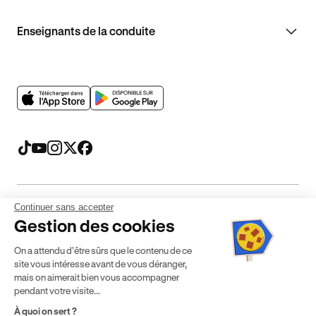
Enseignants de la conduite
Continuer sans accepter
Mentions légales
CGV
CGU
Politique de confidentialité
Gestion des cookies
Politique de cookies
Gérer mes cookies
On a attendu d'être sûrs que le contenu de ce
* Détail des conditions de nos offres
site vous intéresse avant de vous déranger,
mais on aimerait bien vous accompagner
pendant votre visite...
Politique de prix : nos prix varient en fonction de votre
À quoi on sert ?