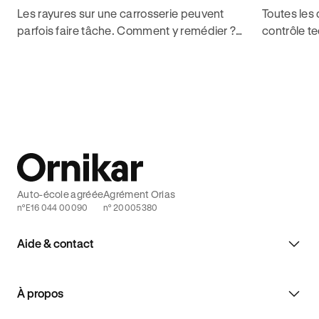
Les rayures sur une carrosserie peuvent
Toutes les
parfois faire tâche. Comment y remédier ?
contrôle te
Plus d'informations avec Ornikar.
obtenir so
sans contr
Auto-école agréée
Agrément Orias
n°E16 044 00090
n° 20005380
Aide & contact
À propos