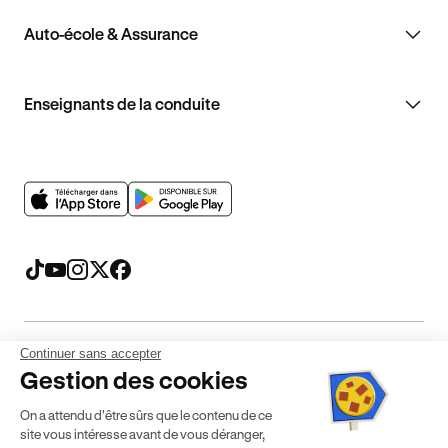
Auto-école & Assurance
Enseignants de la conduite
Continuer sans accepter
Mentions légales
CGV
CGU
Politique de confidentialité
Gestion des cookies
Politique de cookies
Gérer mes cookies
On a attendu d'être sûrs que le contenu de ce
* Détail des conditions de nos offres
site vous intéresse avant de vous déranger,