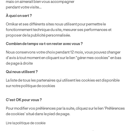
mais on aimerait bien vous accompagner
pendant votre visite...
Politique de prix : nos prix varient en fonction de votre
À quoi on sert ?
localisation géographique et du type de formules que vous
Ornikar et ses différents sites nous utilisent pour permettre le
achetez comme détaillé dans nos
Conditions Générales de
fonctionnement technique du site, mesurer ses performances et
Vente
.
proposer de la publicité personnalisée.
Combien de temps va-t-on rester avec vous ?
Nous conservons votre choix pendant 12 mois, vous pouvez changer
d'avis à tout moment en cliquant sur le lien "gérer mes cookies" en bas
de page à droite
Qui nous utilisent ?
La liste de tous les partenaires qui utilisent les cookies est disponible
sur notre politique de cookies
C'est OK pour vous ?
Pour modifier vos préférences par la suite, cliquez sur le lien 'Préférences
de cookies' situé dans le pied de page.
Lire la politique de cookie