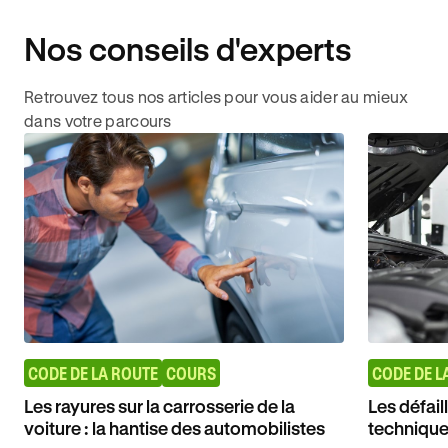
Nos conseils d'experts
Retrouvez tous nos articles pour vous aider au mieux
dans votre parcours
CODE DE LA ROUTE
COURS
CODE DE L
Les rayures sur la carrosserie de la
Les défai
voiture : la hantise des automobilistes
techniqu