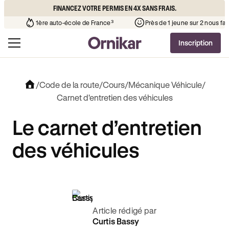
FINANCEZ VOTRE PERMIS EN 4X SANS FRAIS.
l’auto-école de votre quartier
¹
1ère auto-école de France³
Inscription
/
Code de la route
/
Cours
/
Mécanique Véhicule
/
Carnet d'entretien des véhicules
Le carnet d’entretien
des véhicules
Article rédigé par
Curtis Bassy