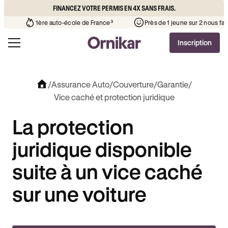
FINANCEZ VOTRE PERMIS EN 4X SANS FRAIS.
to-école de votre quartier
¹
1ère auto-école de France³
Près
Inscription
/
Assurance Auto
/
Couverture
/
Garantie
/
Vice caché et protection juridique
La protection
juridique disponible
suite à un vice caché
sur une voiture