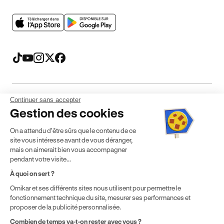
Continuer sans accepter
Mentions légales
CGV
CGU
Politique de confidentialité
Gestion des cookies
Politique de cookies
Gérer mes cookies
On a attendu d'être sûrs que le contenu de ce
* Détail des conditions de nos offres
site vous intéresse avant de vous déranger,
mais on aimerait bien vous accompagner
pendant votre visite...
Politique de prix : nos prix varient en fonction de votre
À quoi on sert ?
localisation géographique et du type de formules que vous
Ornikar et ses différents sites nous utilisent pour permettre le
achetez comme détaillé dans nos
Conditions Générales de
fonctionnement technique du site, mesurer ses performances et
Vente
.
proposer de la publicité personnalisée.
Combien de temps va-t-on rester avec vous ?