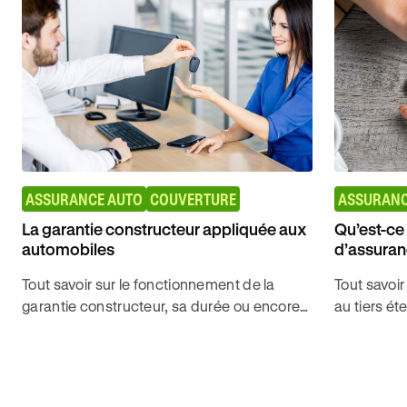
ASSURANCE AUTO
COUVERTURE
ASSURANC
La garantie constructeur appliquée aux
Qu’est-ce 
automobiles
d’assuran
Tout savoir sur le fonctionnement de la
Tout savoir
garantie constructeur, sa durée ou encore
au tiers ét
ses limites afin de décrocher l'examen du
comment ch
permis de conduire avec Ornikar.
bien assuré