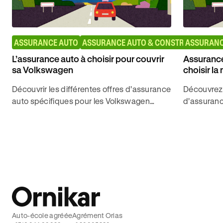
ASSURANCE AUTO
ASSURANCE AUTO & CONSTRUCTEURS
ASSURANC
L’assurance auto à choisir pour couvrir
Assurance
sa Volkswagen
choisir la 
Découvrir les différentes offres d'assurance
Découvrez 
auto spécifiques pour les Volkswagen
d'assuranc
proposées par Ornikar Assurance pour
assurance 
trouver la meilleure couverture.
model 3, mo
Auto-école agréée
Agrément Orias