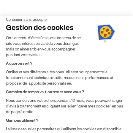
Continuer sans accepter
Mentions légales
CGV
CGU
Politique de confidentialité
Gestion des cookies
Politique de cookies
Gérer mes cookies
On a attendu d'être sûrs que le contenu de ce
* Détail des conditions de nos offres
site vous intéresse avant de vous déranger,
mais on aimerait bien vous accompagner
pendant votre visite...
Politique de prix : nos prix varient en fonction de votre
À quoi on sert ?
localisation géographique et du type de formules que vous
Ornikar et ses différents sites nous utilisent pour permettre le
achetez comme détaillé dans nos
Conditions Générales de
fonctionnement technique du site, mesurer ses performances et
Vente
.
proposer de la publicité personnalisée.
Combien de temps va-t-on rester avec vous ?
Nous conservons votre choix pendant 12 mois, vous pouvez changer
d'avis à tout moment en cliquant sur le lien "gérer mes cookies" en bas
de page à droite
Qui nous utilisent ?
La liste de tous les partenaires qui utilisent les cookies est disponible