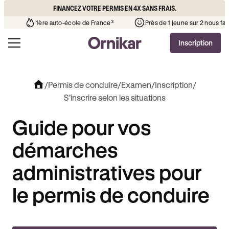
FINANCEZ VOTRE PERMIS EN 4X SANS FRAIS.
 l’auto-école de votre quartier
¹
1ère auto-école de France³
Inscription
/
Permis de conduire
/
Examen
/
Inscription
/
S'inscrire selon les situations
Guide pour vos
démarches
administratives pour
le permis de conduire