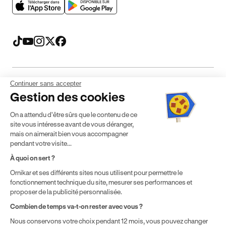
Continuer sans accepter
Mentions légales
CGV
CGU
Politique de confidentialité
Gestion des cookies
Politique de cookies
Gérer mes cookies
On a attendu d'être sûrs que le contenu de ce
* Détail des conditions de nos offres
site vous intéresse avant de vous déranger,
mais on aimerait bien vous accompagner
pendant votre visite...
Politique de prix : nos prix varient en fonction de votre
À quoi on sert ?
localisation géographique et du type de formules que vous
Ornikar et ses différents sites nous utilisent pour permettre le
achetez comme détaillé dans nos
Conditions Générales de
fonctionnement technique du site, mesurer ses performances et
Vente
.
proposer de la publicité personnalisée.
Combien de temps va-t-on rester avec vous ?
Nous conservons votre choix pendant 12 mois, vous pouvez changer