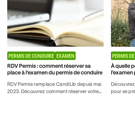
PERMIS DE CONDUIRE
EXAMEN
PERMIS DE
RDV Permis : comment réserver sa
À quelle p
place à l'examen du permis de conduire
l’examen 
RDV Permis remplace CandiLib depuis mai
Découvrez 
2023. Découvrez comment réserver votre
pour se pr
place à l'examen pratique du permis, que
permis de 
vous soyez en auto-école ou candidat libre.
permis de 