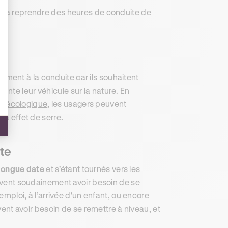
ur à reprendre des heures de conduite de
ment à la conduite car ils souhaitent
nte leur véhicule sur la nature. En
us écologique
, les usagers peuvent
 à effet de serre.
ate
longue date
et s’étant tournés vers
les
vent soudainement avoir besoin de se
 emploi, à l’arrivée d'un enfant, ou encore
t avoir besoin de se remettre à niveau, et