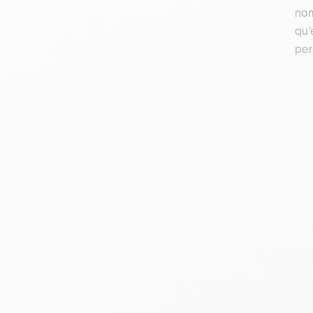
nom
qu'
per