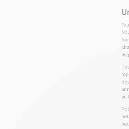
Un
Tou
Nou
for
cha
ris
Il 
rep
des
ann
au 
Not
not
heu