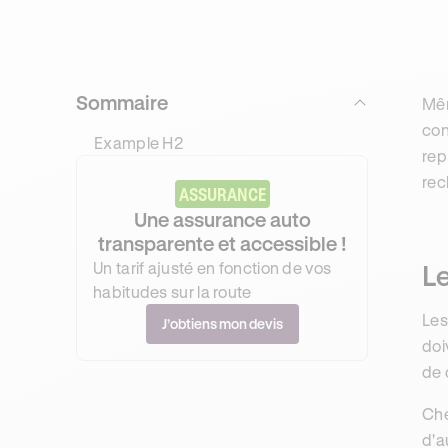
Sommaire
Mêm
con
Example H2
rep
rec
ASSURANCE
Une assurance auto
transparente et accessible !
Un tarif ajusté en fonction de vos
L
habitudes sur la route
Les
J’obtiens mon devis
doi
de 
Che
d'a