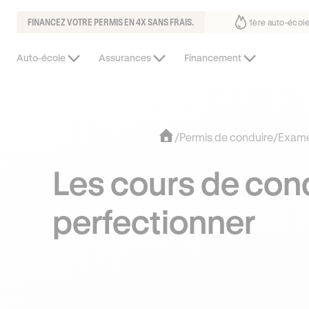
FINANCEZ VOTRE PERMIS EN 4X SANS FRAIS.
 fait déjà confiance
30% moins chère que l’auto-école de votre quarti
Auto-école
Assurances
Financement
/
Permis de conduire
/
Exam
Les cours de con
perfectionner