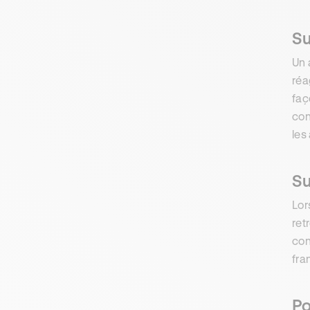
Su
Un 
réa
faç
con
les
Su
Lor
ret
con
fra
Po