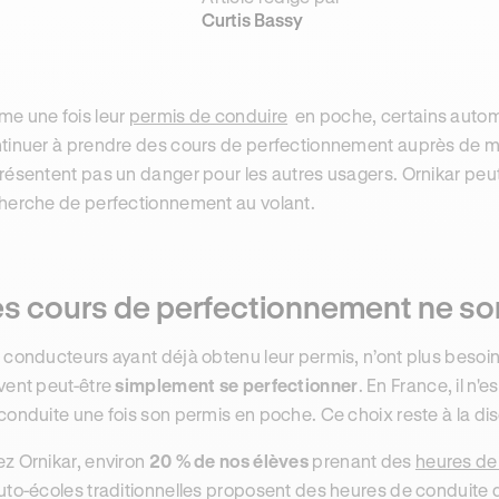
Curtis Bassy
e une fois leur
permis de conduire
en poche, certains autom
tinuer à prendre des cours de perfectionnement auprès de mon
résentent pas un danger pour les autres usagers. Ornikar p
herche de perfectionnement au volant.
es cours de perfectionnement ne son
 conducteurs ayant déjà obtenu leur permis, n’ont plus besoi
vent peut-être
simplement se perfectionner
. En France, il n'
conduite une fois son permis en poche. Ce choix reste à la di
z Ornikar, environ
20 % de nos élèves
prenant des
heures de
uto-écoles traditionnelles proposent des heures de conduite d