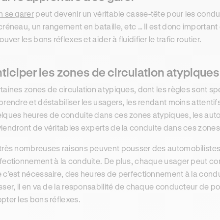
n se garer
peut devenir un véritable casse-tête pour les condu
créneau, un rangement en bataille, etc … Il est donc importan
ouver les bons réflexes et aider à fluidifier le trafic routier.
ticiper les zones de circulation atypiques
taines zones de circulation atypiques, dont les règles sont sp
prendre et déstabiliser les usagers, les rendant moins attentif
lques heures de conduite dans ces zones atypiques, les automo
iendront de véritables experts de la conduite dans ces zones
très nombreuses raisons peuvent pousser des automobilistes
fectionnement à la conduite. De plus, chaque usager peut cons
 c’est nécessaire, des heures de perfectionnement à la condu
sser, il en va de la responsabilité de chaque conducteur de po
pter les bons réflexes.