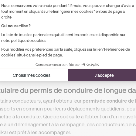
Nous conservons votre choix pendant 12 mois, vous pouvez changer d'avis à
existe de nombreuses raisons qui peuvent inciter un conducte
tout moment en cliquant sur le lien "gérer mes cookies" en bas de page à
ise à niveau.
droite
Qui nous utilise ?
impact environnemental de la conduite
La liste de tous les partenaires qui utilisent les cookies est disponible sur
notre politique de cookies
tains conducteur peuvent prendre des heures de perfectionne
Pour modifier vos préférences par la suite, cliquez sur le lien 'Préférences de
rendre à mieux contrôler l’impact environnemental que représe
cookies' situé dans le pied de page.
ptant auprès d’un enseignant professionnel une
conduite pl
Consentements certifiés par
rendre les bons gestes, et ainsi réduire leurs émissions de gaz
Choisir mes cookies
J'accepte
tulaire du permis de conduire de longue d
tains conducteurs, ayant obtenu leur
permis de conduire de 
nsports en commun
pour leurs déplacements quotidiens, peu
ettre à la conduite. Que ce soit suite à l’obtention d’un nouvel
te à un déménagement à la campagne, ces conducteurs peuven
ikar est prêt à les accompagner.