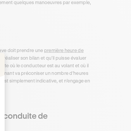
seulement quelques manoeuvres par exemple,
lève doit prendre une
première heure de
 réaliser son bilan et qu’il puisse évaluer
ite où le conducteur est au volant et où il
: Personnalisez vos Options
seignant va préconiser un nombre d'heures
n est simplement indicative, et n’engage en
e conduite de