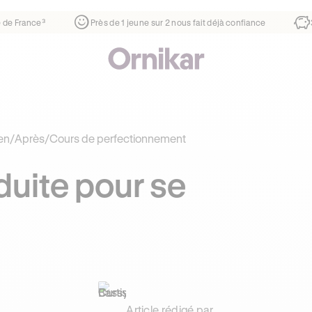
er
¹
1ère auto-école de France³
Près de 1 jeune sur 2 nous 
en
/
Après
/
Cours de perfectionnement
duite pour se
Article rédigé par