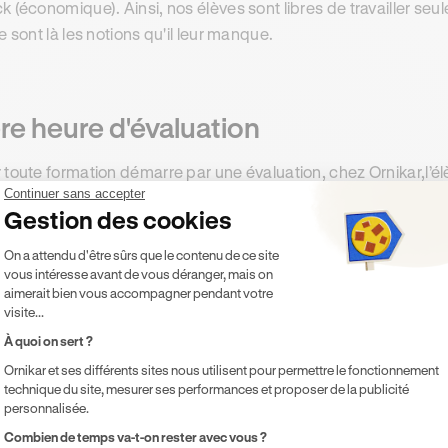
k (économique). Ainsi, nos élèves sont libres de travailler 
ce sont là les notions qu'il leur manque.
re heure d'évaluation
 toute formation démarre par une évaluation, chez Ornikar,l’é
Continuer sans accepter
duite d'évaluation
(à 39,90 euros) pour que l'enseignant puisse
Gestion des cookies
 besoins. Cette heure d'évaluation est bien une heure de condu
Plateforme de Gestion du Consentement 
mence sa formation. À l'issue de cette première heure, l'en
On a attendu d'être sûrs que le contenu de ce site
vous intéresse avant de vous déranger, mais on
essaires pour que l’usager soit au niveau. Cette préconisatio
aimerait bien vous accompagner pendant votre
n le conducteur souhaitant se perfectionner
visite...
À quoi on sert ?
Ornikar et ses différents sites nous utilisent pour permettre le fonctionnement
aisons pour reprendre des heures d
technique du site, mesurer ses performances et proposer de la publicité
personnalisée.
erfectionnement
Axeptio consent
Combien de temps va-t-on rester avec vous ?