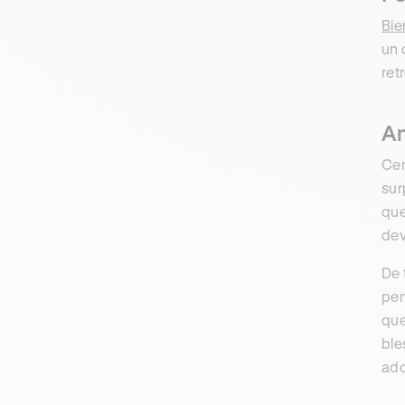
Bie
un 
retr
An
Cer
sur
que
dev
De 
per
que
ble
ado