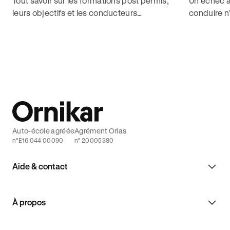
Tout savoir sur les formations post permis,
Un échec à
leurs objectifs et les conducteurs
conduire n’
concernés pour décrocher son permis de
Découvrez
conduire sans contrainte avec Ornikar.
de conduir
Auto-école agréée
Agrément Orias
n°E16 044 00090
n° 20005380
Aide & contact
À propos