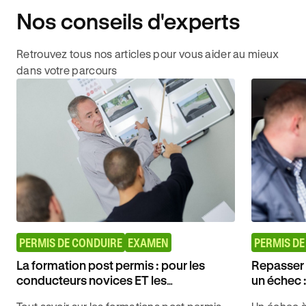
Nos conseils d'experts
Retrouvez tous nos articles pour vous aider au mieux
dans votre parcours
PERMIS DE CONDUIRE
EXAMEN
PERMIS DE
La formation post permis : pour les
Repasser 
conducteurs novices ET les
un échec 
conducteurs expérimentés