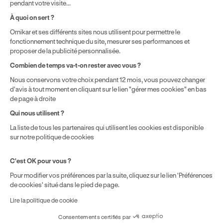
pendant votre visite...
Politique de prix : nos prix varient en fonction de votre
À quoi on sert ?
localisation géographique et du type de formules que vous
Ornikar et ses différents sites nous utilisent pour permettre le
achetez comme détaillé dans nos
Conditions Générales de
fonctionnement technique du site, mesurer ses performances et
Vente
.
proposer de la publicité personnalisée.
Combien de temps va-t-on rester avec vous ?
Nous conservons votre choix pendant 12 mois, vous pouvez changer
d'avis à tout moment en cliquant sur le lien "gérer mes cookies" en bas
de page à droite
Qui nous utilisent ?
La liste de tous les partenaires qui utilisent les cookies est disponible
sur notre politique de cookies
C'est OK pour vous ?
Pour modifier vos préférences par la suite, cliquez sur le lien 'Préférences
de cookies' situé dans le pied de page.
Lire la politique de cookie
Consentements certifiés par