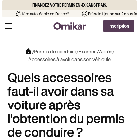
FINANCEZ VOTRE PERMIS EN 4X SANS FRAIS.
’auto-école de votre quartier
¹
1ère auto-école de France³
Inscription
/
Permis de conduire
/
Examen
/
Après
/
Accessoires à avoir dans son véhicule
Quels accessoires
faut-il avoir dans sa
voiture après
l’obtention du permis
de conduire ?