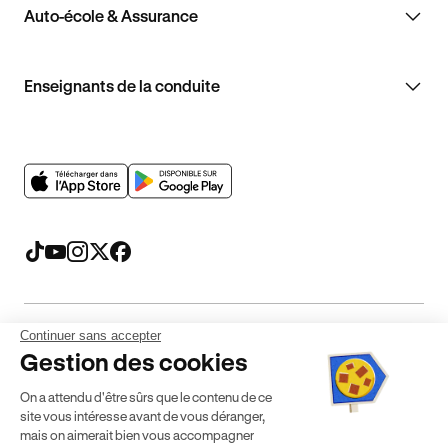
Auto-école & Assurance
Enseignants de la conduite
Continuer sans accepter
Mentions légales
CGV
CGU
Politique de confidentialité
Gestion des cookies
Politique de cookies
Gérer mes cookies
On a attendu d'être sûrs que le contenu de ce
* Détail des conditions de nos offres
site vous intéresse avant de vous déranger,
mais on aimerait bien vous accompagner