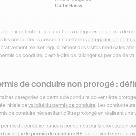
Curtis Bassy
s de leur obtention, la plupart des catégories de permis de co
s les conducteurs possédant certaines
catégories de permis
érativement réaliser régulièrement des visites médicales afin d
permis de conduire, c’est-à-dire de rallonger sa période de val
rmis de conduire non prorogé : défi
taines catégories de permis de conduire doivent être prorogée
ée initiale de
validité du permis de conduire
. Les conducteurs
mis de conduire nécessitant d’être prolongé en réalisant une
 permis de conduire français concernés par la prorogation so
rd
ainsi que le
permis de conduire BE
, qui doivent être renouv