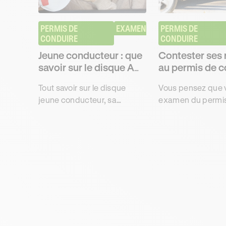
PERMIS DE 
EXAMEN
PERMIS DE 
CONDUIRE
CONDUIRE
Jeune conducteur : que
Contester ses 
savoir sur le disque A
au permis de c
pour conduire en règle
Tout savoir sur le disque
Vous pensez que 
?
jeune conducteur, sa
examen du permis
fonction et les sanctions qui
évalué ? Découvre
y sont associées pour
démarches pour c
obtenir son permis de
vos résultats au p
conduire avec Ornikar.
Ornikar.