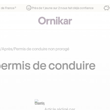
rtier
¹
1ère auto-école de France³
Près de 1 jeune sur 2 nou
/
Après
/
Permis de conduire non prorogé
permis de conduire
Article rédigé par