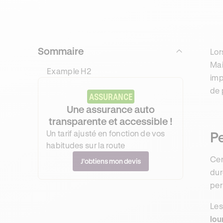
Sommaire
Lor
Mai
Example H2
imp
de 
ASSURANCE
Une assurance auto
transparente et accessible !
Un tarif ajusté en fonction de vos
Pe
habitudes sur la route
Cer
J’obtiens mon devis
dur
per
Les
lou