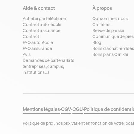
Aide & contact
À propos
Acheter par téléphone
Qui sommes-nous
Contact auto-école
Carrières
Contact assurance
Revue de presse
Contact
Communiqué de pres
FAQ auto-école
Blog
FAQ assurance
Bons d'achat remisé
Avis
Bons plans Ornikar
Demandes de partenariats
(entreprises, campus,
institutions...)
Mentions légales
CGV
CGU
Politique de confidenti
Politique de prix : nos prix varient en fonction de votre 