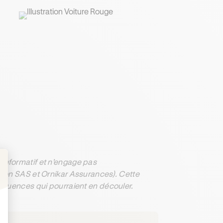
informatif et n’engage pas
ation SAS et Ornikar Assurances). Cette
: Personnalisez vos Options
séquences qui pourraient en découler.