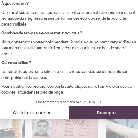
ésumer cet article avec :
À quoi on sert ?
ChatGPT
Gemini
Claude
Perplexity
Ornikar et ses différents sites nous utilisent pour permettre le fonctionnement
technique du site, mesurer ses performances et proposer de la publicité
personnalisée.
Axeptio consent
Combien de temps va-t-on rester avec vous ?
Nous conservons votre choix pendant 12 mois, vous pouvez changer d'avis à
tout moment en cliquant sur le lien "gérer mes cookies" en bas de page à
droite
ts
Qui nous utilise ?
La liste de tous les partenaires qui utilisent les cookies est disponible sur
ux dans votre parcours
notre politique de cookies
Pour modifier vos préférences par la suite, cliquez sur le lien 'Préférences de
cookies' situé dans le pied de page.
Consentements certifiés par
Choisir mes cookies
J'accepte