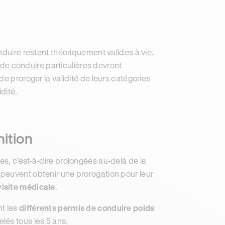
nduire restent théoriquement valides à vie.
 de conduire
particulières devront
e proroger la validité de leurs catégories
idité.
nition
s, c’est-à-dire prolongées au-delà de la
 peuvent obtenir une prorogation pour leur
visite médicale
.
nt les
différents permis de conduire poids
elés tous les 5 ans.