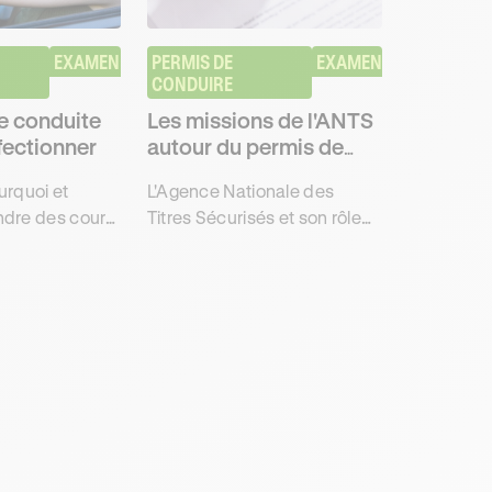
EXAMEN
PERMIS DE 
EXAMEN
CONDUIRE
e conduite
Les missions de l'ANTS
fectionner
autour du permis de
conduire
rquoi et
L'Agence Nationale des
dre des cours
Titres Sécurisés et son rôle
e
dans les démarches liées au
ment avec
permis de conduire, pour
avoir obtenu
décrocher l'examen pratique
avec Ornikar.