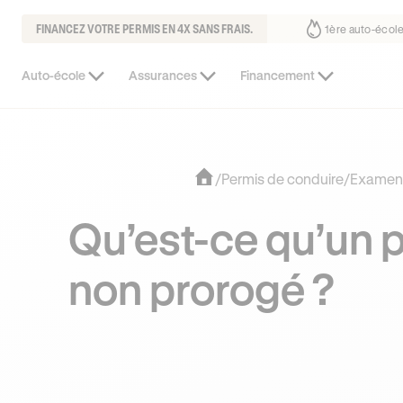
FINANCEZ VOTRE PERMIS EN 4X SANS FRAIS.
us fait déjà confiance
30% moins chère que l’auto-école de votre qua
Auto-école
Assurances
Financement
/
Permis de conduire
/
Examen
Qu’est-ce qu’un 
non prorogé ?