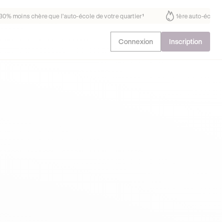
s fait déjà confiance
30% moins chère que l’auto-école de votre quar
Connexion
Inscription