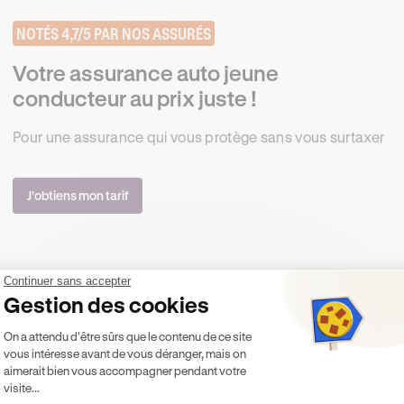
NOTÉS 4,7/5 PAR NOS ASSURÉS
Votre assurance auto jeune
conducteur au prix juste !
Pour une assurance qui vous protège sans vous surtaxer
J'obtiens mon tarif
Continuer sans accepter
e contenu dans cet article présente uniquement un caractère 
Gestion des cookies
ontractuellement Ornikar (à savoir les entités Marianne Form
Plateforme de Gestion du Consentement 
ernière décline toute responsabilité sur les décisions et con
On a attendu d'être sûrs que le contenu de ce site
vous intéresse avant de vous déranger, mais on
aimerait bien vous accompagner pendant votre
visite...