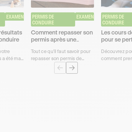
EXAMEN
PERMIS DE 
EXAMEN
PERMIS DE 
CONDUIRE
CONDUIRE
résultats
Comment repasser son
Les cours d
onduire
permis après une
pour se per
annulation ?
votre
Tout ce qu'il faut savoir pour
Découvrez pou
 a été mal
repasser son permis de
comment pren
z les
conduire après une
de conduite d
ontester
annulation : procédure,
perfectionne
ermis avec
situation, contrôle médical et
Ornikar après 
examen psychotechnique.
votre permis.