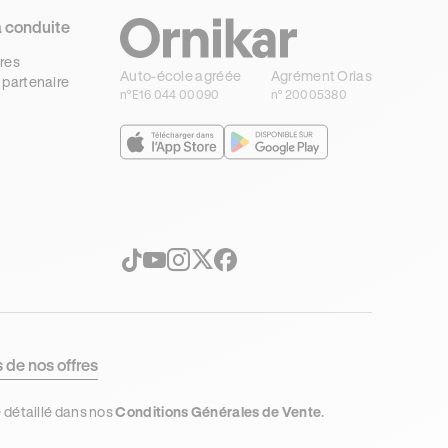
a conduite
res
Auto-école agréée
Agrément Orias
 partenaire
n°E16 044 00090
n° 20005380
s de nos offres
e détaillé dans nos
Conditions Générales de Vente
.