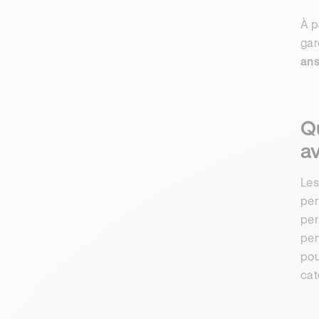
À p
gar
an
Qu
a
Les
per
per
per
pou
cat