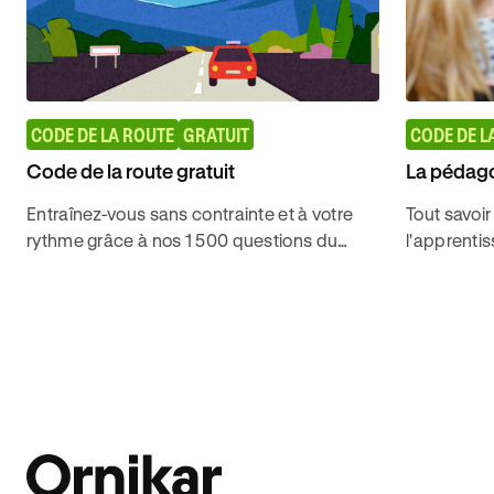
CODE DE LA ROUTE
GRATUIT
CODE DE L
Code de la route gratuit
La pédago
Entraînez-vous sans contrainte et à votre
Tout savoir
rythme grâce à nos 1 500 questions du
l'apprenti
code de la route conformes à l'examen
candidats 
2026. 96% de satisfaction.
l'examen t
ligne Ornik