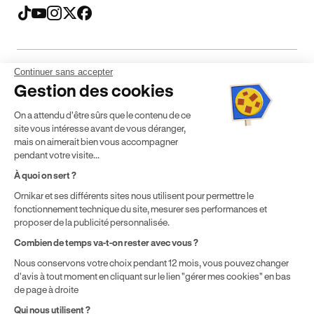
Continuer sans accepter
Mentions légales
CGV
CGU
Politique de confidentialité
Gestion des cookies
Politique de cookies
Gérer mes cookies
On a attendu d'être sûrs que le contenu de ce
* Détail des conditions de nos offres
site vous intéresse avant de vous déranger,
mais on aimerait bien vous accompagner
pendant votre visite...
Politique de prix : nos prix varient en fonction de votre
À quoi on sert ?
localisation géographique et du type de formules que vous
achetez comme détaillé dans nos
Conditions Générales de
Ornikar et ses différents sites nous utilisent pour permettre le
fonctionnement technique du site, mesurer ses performances et
Vente
.
proposer de la publicité personnalisée.
Combien de temps va-t-on rester avec vous ?
Nous conservons votre choix pendant 12 mois, vous pouvez changer
d'avis à tout moment en cliquant sur le lien "gérer mes cookies" en bas
de page à droite
Qui nous utilisent ?