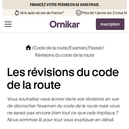
FINANCEZ VOTRE PERMIS EN 4X SANS FRAIS.
de votre quartier
¹
1ère auto-école de France³
Près de 1 jeu
Inscription
/
Code de la route
/
Examen
/
Passer
/
Révisions du code de la route
Les révisions du code
de la route
Vous souhaitez vous lancer dans vos révisions en vue
de décrocher l’examen du code de la route mais vous
ne savez pas encore bien tout ce que cela implique ?
Nous sommes là pour tout vous expliquer en détail.