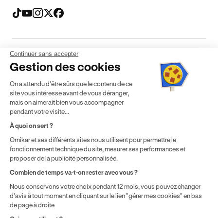
Continuer sans accepter
Mentions légales
CGV
CGU
Politique de confidentialité
Gestion des cookies
Politique de cookies
Gérer mes cookies
On a attendu d'être sûrs que le contenu de ce
* Détail des conditions de nos offres
site vous intéresse avant de vous déranger,
mais on aimerait bien vous accompagner
pendant votre visite...
Politique de prix : nos prix varient en fonction de votre
À quoi on sert ?
localisation géographique et du type de formules que vous
achetez comme détaillé dans nos
Conditions Générales de
Ornikar et ses différents sites nous utilisent pour permettre le
fonctionnement technique du site, mesurer ses performances et
Vente
.
proposer de la publicité personnalisée.
Combien de temps va-t-on rester avec vous ?
Nous conservons votre choix pendant 12 mois, vous pouvez changer
d'avis à tout moment en cliquant sur le lien "gérer mes cookies" en bas
de page à droite