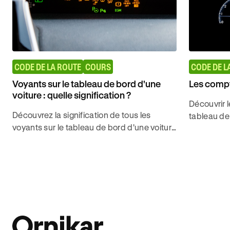
CODE DE LA ROUTE
COURS
CODE DE L
Voyants sur le tableau de bord d'une
Les compt
voiture : quelle signification ?
Découvrir 
Découvrez la signification de tous les
tableau de
voyants sur le tableau de bord d'une voiture
leur utilit
: rouge, orange, vert. Sachez comment
conduire s
réagir pour éviter les pannes coûteuses.