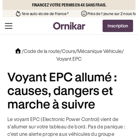
FINANCEZ VOTRE PERMIS EN 4X SANS FRAIS.
le de votre quartier
¹
1ère auto-école de France³
Près de 1 
Inscription
/
Code de la route
/
Cours
/
Mécanique Véhicule
/
Voyant EPC
Voyant EPC allumé :
causes, dangers et
marche à suivre
Le voyant EPC (Electronic Power Control) vient de
s'allumer sur votre tableau de bord. Pas de panique :
c'est une alerte propre aux véhicules du groupe