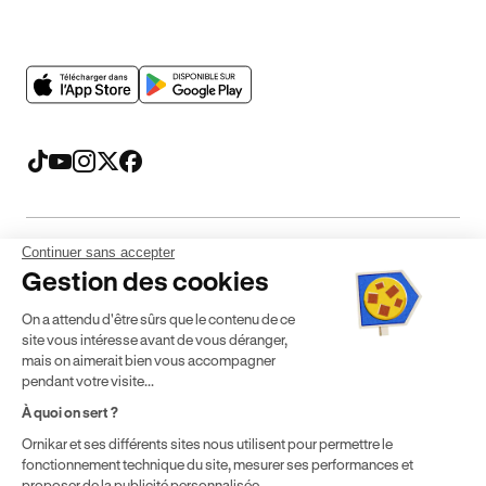
Continuer sans accepter
Mentions légales
CGV
CGU
Politique de confidentialité
Gestion des cookies
Politique de cookies
Gérer mes cookies
On a attendu d'être sûrs que le contenu de ce
* Détail des conditions de nos offres
site vous intéresse avant de vous déranger,
mais on aimerait bien vous accompagner
pendant votre visite...
Politique de prix : nos prix varient en fonction de votre
À quoi on sert ?
localisation géographique et du type de formules que vous
achetez comme détaillé dans nos
Conditions Générales de
Ornikar et ses différents sites nous utilisent pour permettre le
fonctionnement technique du site, mesurer ses performances et
Vente
.
proposer de la publicité personnalisée.