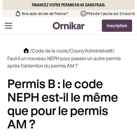
FINANCEZ VOTRE PERMIS EN 4X SANS FRAIS.
école de votre quartier
¹
1ère auto-école de France³
Près d
Inscription
/
Code de la route
/
Cours
/
Administratif
/
Faut-il un nouveau NEPH pour passer un autre permis
après l'obtention du permis AM ?
Permis B : le code
NEPH est-il le même
que pour le permis
AM ?