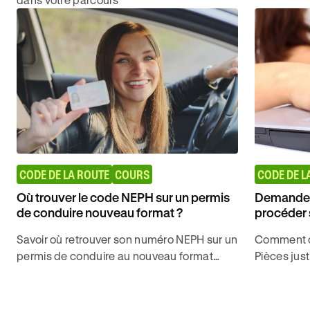
CODE DE LA ROUTE
COURS
CODE DE L
Où trouver le code NEPH sur un permis
Demande 
de conduire nouveau format ?
procéder s
Savoir où retrouver son numéro NEPH sur un
Comment ob
permis de conduire au nouveau format
Pièces just
pour réaliser simplement de nouvelles
délai de tr
démarches avec Ornikar.
votre dem