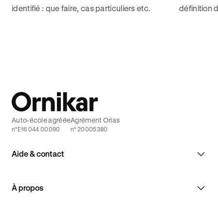
identifié : que faire, cas particuliers etc.
définition 
pour décro
contraintes
Auto-école agréée
Agrément Orias
n°E16 044 00090
n° 20005380
Aide & contact
À propos