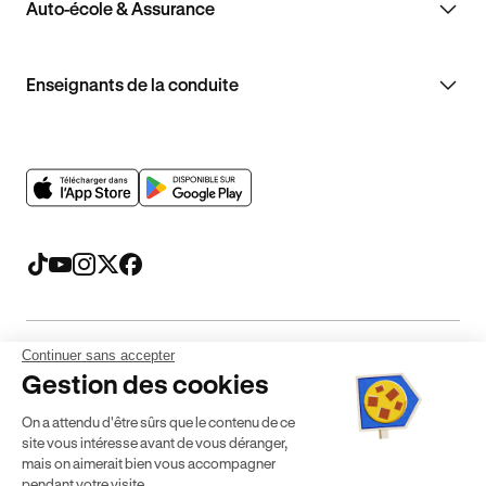
Auto-école & Assurance
Enseignants de la conduite
Continuer sans accepter
Mentions légales
CGV
CGU
Politique de confidentialité
Gestion des cookies
Politique de cookies
Gérer mes cookies
On a attendu d'être sûrs que le contenu de ce
* Détail des conditions de nos offres
site vous intéresse avant de vous déranger,
mais on aimerait bien vous accompagner
pendant votre visite...