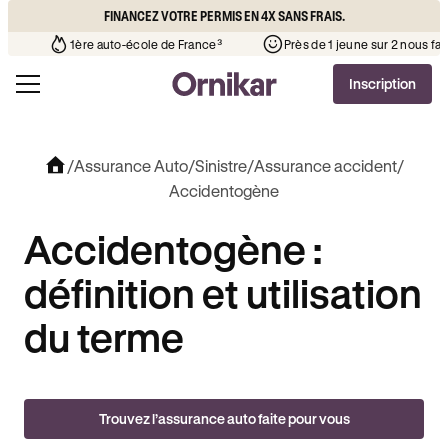
FINANCEZ VOTRE PERMIS EN 4X SANS FRAIS.
hère que l’auto-école de votre quartier
¹
1ère auto-école de France³
Inscription
/
Assurance Auto
/
Sinistre
/
Assurance accident
/
Accidentogène
Accidentogène :
définition et utilisation
du terme
Trouvez l’assurance auto faite pour vous