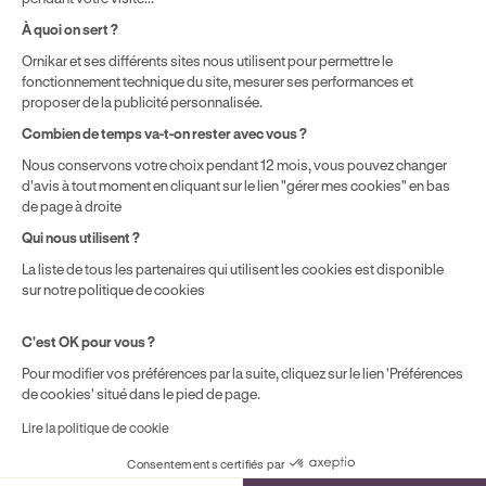
Politique de prix : nos prix varient en fonction de votre
À quoi on sert ?
localisation géographique et du type de formules que vous
Ornikar et ses différents sites nous utilisent pour permettre le
achetez comme détaillé dans nos
Conditions Générales de
fonctionnement technique du site, mesurer ses performances et
Vente
.
proposer de la publicité personnalisée.
Combien de temps va-t-on rester avec vous ?
Nous conservons votre choix pendant 12 mois, vous pouvez changer
d'avis à tout moment en cliquant sur le lien "gérer mes cookies" en bas
de page à droite
Qui nous utilisent ?
La liste de tous les partenaires qui utilisent les cookies est disponible
sur notre politique de cookies
C'est OK pour vous ?
Pour modifier vos préférences par la suite, cliquez sur le lien 'Préférences
de cookies' situé dans le pied de page.
Lire la politique de cookie
Consentements certifiés par
Cookies