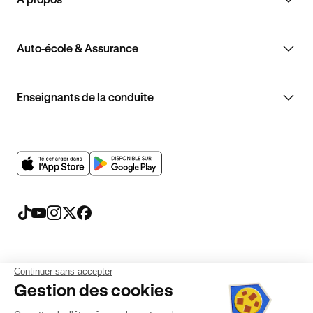
Auto-école & Assurance
Enseignants de la conduite
Continuer sans accepter
Mentions légales
CGV
CGU
Politique de confidentialité
Gestion des cookies
Politique de cookies
Gérer mes cookies