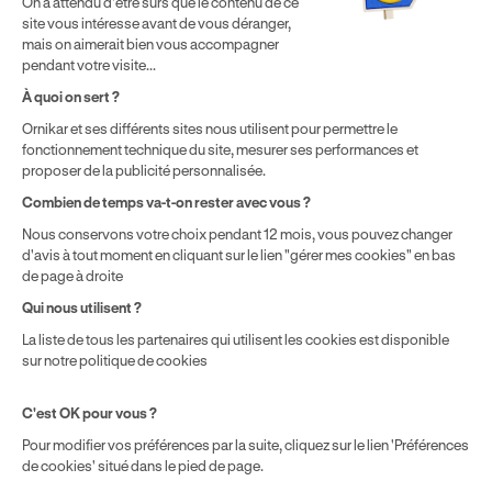
On a attendu d'être sûrs que le contenu de ce
* Détail des conditions de nos offres
site vous intéresse avant de vous déranger,
mais on aimerait bien vous accompagner
pendant votre visite...
Politique de prix : nos prix varient en fonction de votre
À quoi on sert ?
localisation géographique et du type de formules que vous
Ornikar et ses différents sites nous utilisent pour permettre le
achetez comme détaillé dans nos
Conditions Générales de
fonctionnement technique du site, mesurer ses performances et
Vente
.
proposer de la publicité personnalisée.
Combien de temps va-t-on rester avec vous ?
Nous conservons votre choix pendant 12 mois, vous pouvez changer
d'avis à tout moment en cliquant sur le lien "gérer mes cookies" en bas
de page à droite
Qui nous utilisent ?
La liste de tous les partenaires qui utilisent les cookies est disponible
sur notre politique de cookies
C'est OK pour vous ?
Pour modifier vos préférences par la suite, cliquez sur le lien 'Préférences
de cookies' situé dans le pied de page.