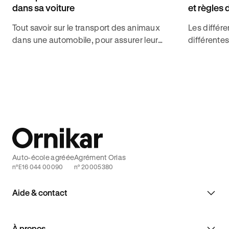
dans sa voiture
et règles 
Tout savoir sur le transport des animaux
Les différ
dans une automobile, pour assurer leur
différentes
sécurité et celle des passager pour
à chacun d
décrocher le code de la route avec Ornikar.
décrocher 
Auto-école agréée
Agrément Orias
n°E16 044 00090
n° 20005380
Aide & contact
À propos