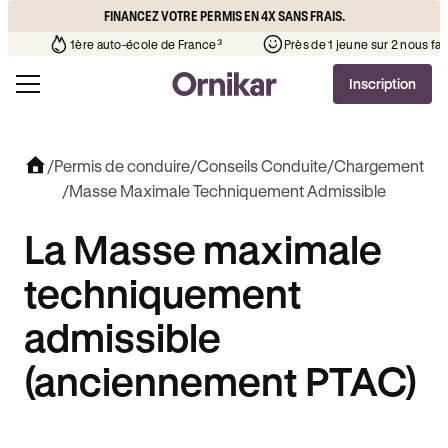
FINANCEZ VOTRE PERMIS EN 4X SANS FRAIS.
’auto-école de votre quartier
¹
1ère auto-école de France³
Inscription
/
Permis de conduire
/
Conseils Conduite
/
Chargement
/
Masse Maximale Techniquement Admissible
La Masse maximale
techniquement
admissible
(anciennement PTAC)