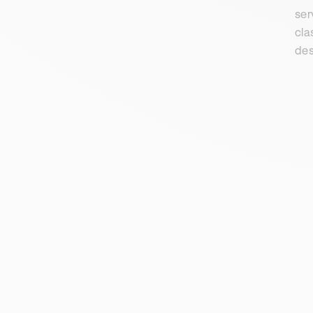
ser
cla
des