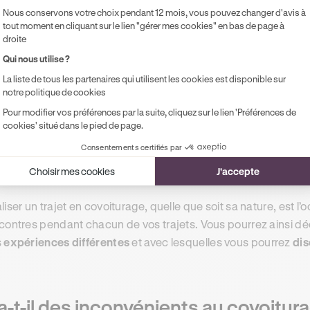
l dans votre véhicule, ce qui
réduit votre empreinte carbone
Nous conservons votre choix pendant 12 mois, vous pouvez changer d'avis à
tout moment en cliquant sur le lien "gérer mes cookies" en bas de page à
plus, en laissant votre véhicule au garage si vous en posséde
droite
érioration de votre voiture
, ce qui réduira la fréquence de
Qui nous utilise ?
tallés dans votre voiture. Cela aussi a un impact important su
La liste de tous les partenaires qui utilisent les cookies est disponible sur
réduire la quantité de déchets
produits par votre véhicule.
notre politique de cookies
Pour modifier vos préférences par la suite, cliquez sur le lien 'Préférences de
cookies' situé dans le pied de page.
néficier du contact humain associé au co
Consentements certifiés par
in, vous pouvez également choisir de réserver des trajets sur 
Choisir mes cookies
J'accepte
éficier du
contact humain
qui est inhérent au covoiturage.
liser un trajet en covoiturage, quelle que soit sa nature, est l
contres pendant chacun de vos trajets. Vous pourrez ainsi dé
s
expériences différentes
et avec lesquelles vous pourrez
dis
a-t-il des inconvénients au covoitura