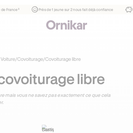
1ère auto-école de France³
Près de 1 jeune sur 2 nous fait 
 Voiture
/
Covoiturage
/
Covoiturage libre
 covoiturage libre
ibre mais vous ne savez pas exactement ce que cela
r.