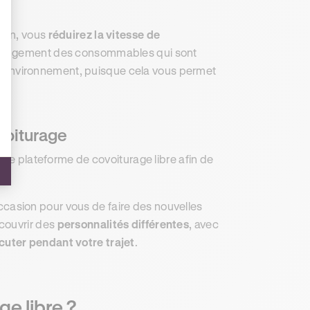
.
z un, vous
réduirez la vitesse de
 changement des consommables qui sont
r l’environnement, puisque cela vous permet
voiturage
une plateforme de covoiturage libre afin de
’occasion pour vous de faire des nouvelles
couvrir des
personnalités différentes
, avec
cuter pendant votre trajet
.
ge libre ?