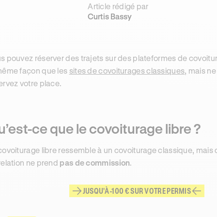
Article rédigé par
Curtis Bassy
s pouvez réserver des trajets sur des plateformes de covoitu
même façon que les
sites de covoiturages classiques
, mais n
ervez votre place.
’est-ce que le covoiturage libre ?
covoiturage libre ressemble à un covoiturage classique, mais
relation ne prend
pas de commission
.
JUSQU'À -100 € SUR VOTRE PERMIS