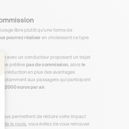
 commission
turage libre plutôt qu’une forme de
us pourrez réaliser
en choisissant ce type
ation avec un conducteur proposant un trajet
le ne prélève
pas de commission
, alors
le
: Personnalisez vos Options
tte réduction en plus des avantages
et notamment aux passagers qui participent
de 2000 euros par an
.
 vous permettent de réduire votre impact
s de la route
, vous évitez de vous retrouver