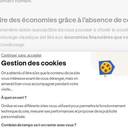
ontact humain
.
ire des économies grâce à l’absence de
première raison susceptible de vous pousser à choisir le covoi
oiturage classique est liée aux
économies financières que vo
covoiturage.
Continuer sans accepter
effet, puisque la plateforme qui vous a permis d’entrer en rel
Gestion des cookies
covoiturage ou un passager souhaitant rejoindre votre véhicu
Plateforme de Gestion du Consentement 
t de la réservation sera réduit
. Vous pourrez donc ajouter ce
On a attendu d'être sûrs que le contenu de ce site
vous intéresse avant de vous déranger, mais on
anciers associés traditionnellement au covoiturage, qui perm
aimerait bien vous accompagner pendant votre
es covoiturages au quotidien d’économiser un petit peu
plus 
visite...
À quoi on sert ?
duire votre impact environnemental
Ornikar et ses différents sites nous utilisent pour permettre le fonctionnement
technique du site, mesurer ses performances et proposer de la publicité
me pour les covoiturages classiques, les covoiturages libres
personnalisée.
ironnemental. En mutualisant vos trajets avec d’autres
usager
Axeptio consent
Combien de temps va-t-on rester avec vous ?