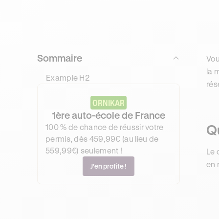
Sommaire
Vou
la 
Example H2
rés
ORNIKAR
1ère auto-école de France
Qu
100 % de chance de réussir votre
permis, dès 459,99€ (au lieu de
559,99€) seulement !
Le 
en 
J'en profite !