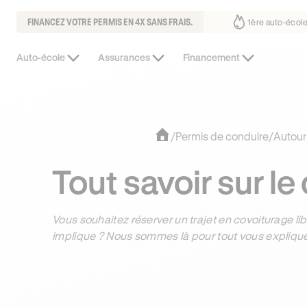
FINANCEZ VOTRE PERMIS EN 4X SANS FRAIS.
 déjà confiance
30% moins chère que l’auto-école de votre quartier
¹
Auto-école
Assurances
Financement
/
Permis de conduire
/
Autour
Tout savoir sur le
Vous souhaitez réserver un trajet en covoiturage l
implique ? Nous sommes là pour tout vous explique