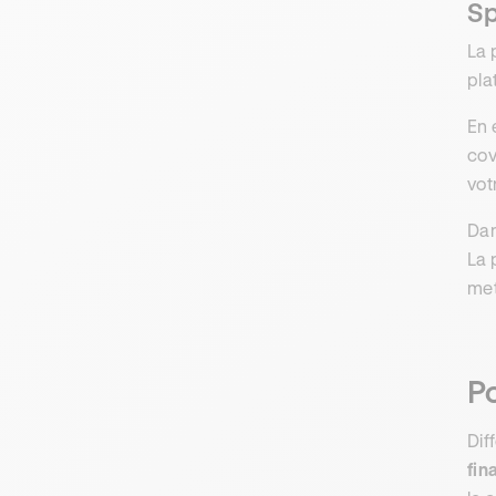
Sp
La 
pla
En 
cov
vot
Dan
La 
met
Po
Dif
fin