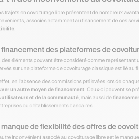
les trajets en covoiturage libre présentent de nombreux avan
onvénients, associés notamment au financement de ces servi
xibilité
.
 financement des plateformes de covoitur
n des éléments pouvant être considéré comme représentant un
ervés sur une plateforme de covoiturage classique est lié au 
effet, en l’absence des commissions prélevées lors de chaque
uver un autre moyen de financement
. Ceux-ci peuvent se pr
 utilisateurs et de la communauté
, mais aussi de
financemen
ntreprises ou d’établissements bancaires.
 manque de flexibilité des offres de covoi
autre inconvénient associé au covoiturage libre est le manque d