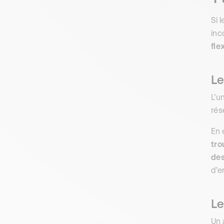
Si 
inc
fle
Le
L’u
rés
En 
tro
des
d’e
Le
Un 