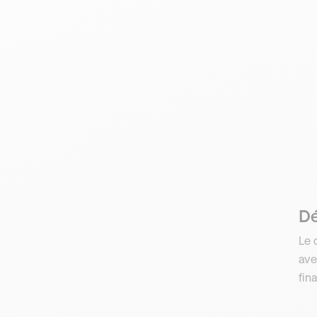
Dé
Le 
ave
fin