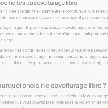
écificités du covoiturage libre
principale spécificité existant entre le covoiturage libre et les
teformes de mise en relation ne se rémunèrent pas en prélev
effet, une grande partie des sites de covoiturages vous factu
oiturage, une commission qui vient s’ajouter au tarif proposé
re siège.
s le cas des covoiturages libres, le conducteur et le passage
plateforme de covoiturage n'intervient pas dans la négociation 
tre en relation afin que vous puissiez mener à bien ce trajet e
urquoi choisir le covoiturage libre ?
férentes raisons peuvent vous pousser à choisir le covoitura
ancières
que vous pouvez faire, mais aussi la réduction de vo