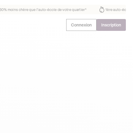
déjà confiance
30% moins chère que l’auto-école de votre quartier
¹
Connexion
Inscription