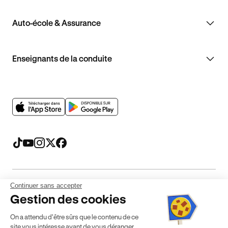
Auto-école & Assurance
Enseignants de la conduite
Continuer sans accepter
Mentions légales
CGV
CGU
Politique de confidentialité
Gestion des cookies
Politique de cookies
Gérer mes cookies
On a attendu d'être sûrs que le contenu de ce
* Détail des conditions de nos offres
site vous intéresse avant de vous déranger,