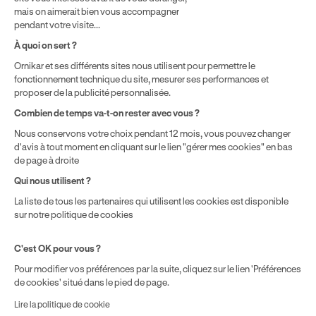
mais on aimerait bien vous accompagner
pendant votre visite...
Politique de prix : nos prix varient en fonction de votre
À quoi on sert ?
localisation géographique et du type de formules que vous
Ornikar et ses différents sites nous utilisent pour permettre le
achetez comme détaillé dans nos
Conditions Générales de
fonctionnement technique du site, mesurer ses performances et
Vente
.
proposer de la publicité personnalisée.
Combien de temps va-t-on rester avec vous ?
Nous conservons votre choix pendant 12 mois, vous pouvez changer
d'avis à tout moment en cliquant sur le lien "gérer mes cookies" en bas
de page à droite
Qui nous utilisent ?
La liste de tous les partenaires qui utilisent les cookies est disponible
sur notre politique de cookies
C'est OK pour vous ?
Pour modifier vos préférences par la suite, cliquez sur le lien 'Préférences
de cookies' situé dans le pied de page.
Lire la politique de cookie