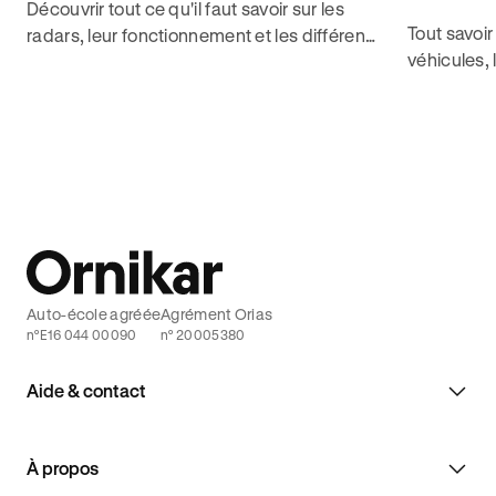
Découvrir tout ce qu'il faut savoir sur les
Tout savoir
radars, leur fonctionnement et les différents
véhicules, 
types de radars existant pour obtenir le
leur impac
code sans contrainte avec Ornikar.
pour décro
Auto-école agréée
Agrément Orias
n°E16 044 00090
n° 20005380
Aide & contact
À propos