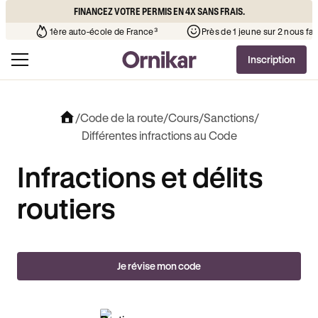
FINANCEZ VOTRE PERMIS EN 4X SANS FRAIS.
ue l’auto-école de votre quartier
¹
1ère auto-école de France³
Inscription
/
Code de la route
/
Cours
/
Sanctions
/
Différentes infractions au Code
Infractions et délits
routiers
Je révise mon code