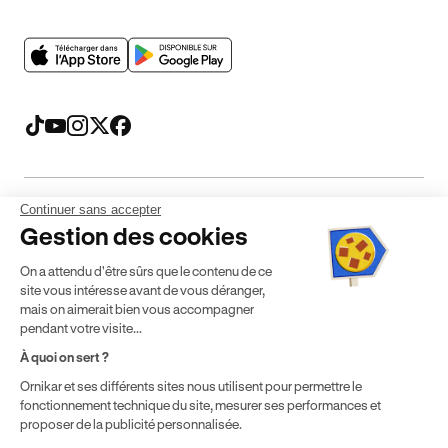
Continuer sans accepter
Mentions légales
CGV
CGU
Politique de confidentialité
Gestion des cookies
Politique de cookies
Gérer mes cookies
On a attendu d'être sûrs que le contenu de ce
* Détail des conditions de nos offres
site vous intéresse avant de vous déranger,
mais on aimerait bien vous accompagner
pendant votre visite...
Politique de prix : nos prix varient en fonction de votre
À quoi on sert ?
localisation géographique et du type de formules que vous
Ornikar et ses différents sites nous utilisent pour permettre le
achetez comme détaillé dans nos
Conditions Générales de
fonctionnement technique du site, mesurer ses performances et
Vente
.
proposer de la publicité personnalisée.