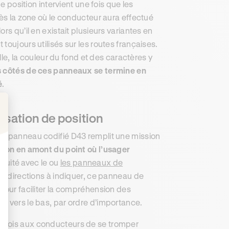
e position intervient une fois que les
rès la zone où le conducteur aura effectué
rs qu’il en existait plusieurs variantes en
oujours utilisés sur les routes françaises.
lle, la couleur du fond et des caractères y
s côtés de ces panneaux se termine en
é
.
lisation de position
: Personnalisez vos Options
le panneau codifié D43 remplit une mission
iron en amont du point où l’usager
inuité avec le ou
les panneaux de
urs directions à indiquer, ce panneau de
 pour faciliter la compréhension des
t vers le bas, par ordre d’importance.
e parfois aux conducteurs de se tromper