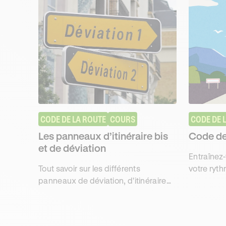
CODE DE LA ROUTE
COURS
CODE DE 
Les panneaux d’itinéraire bis
Code de 
et de déviation
Entraînez-
Tout savoir sur les différents
votre ryt
panneaux de déviation, d'itinéraire
questions
bis et d'itinéraire conseillé pour
conformes
décrocher sans contraintes le code
satisfacti
de la route avec Ornikar.