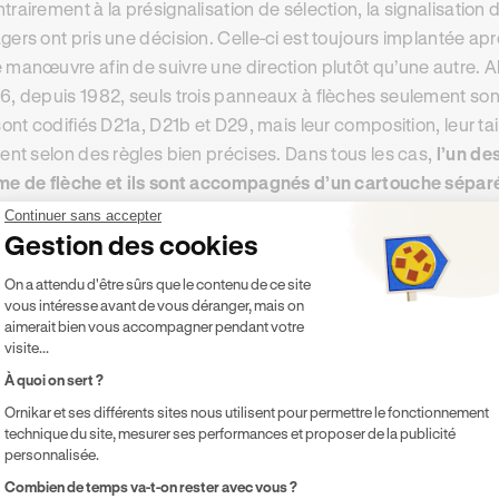
trairement à la présignalisation de sélection, la signalisation d
gers ont pris une décision. Celle-ci est toujours implantée ap
 manœuvre afin de suivre une direction plutôt qu’une autre. Alo
6, depuis 1982, seuls trois panneaux à flèches seulement sont t
 sont codifiés D21a, D21b et D29, mais leur composition, leur tai
ient selon des règles bien précises. Dans tous les cas,
l’un de
me de flèche et ils sont accompagnés d’un cartouche sépar
Continuer sans accepter
Gestion des cookies
s particulier : la présignalisation de signa
Plateforme de Gestion du Consentement 
On a attendu d'être sûrs que le contenu de ce site
mi les nombreux éléments qui composent la présignalisation, 
vous intéresse avant de vous déranger, mais on
s particulière. En effet,
celui-ci est implanté à 3 secondes env
aimerait bien vous accompagner pendant votre
visite...
ectue sa manœuvre
. Cela permet d’assurer une certaine cont
À quoi on sert ?
nalisation de position
qui le précédent. Lorsqu’il existe plusie
signalisation de sélection est décliné en plusieurs ensembles
Ornikar et ses différents sites nous utilisent pour permettre le fonctionnement
technique du site, mesurer ses performances et proposer de la publicité
ducteurs. Dans ce cas, les mentions sont positionnées, du hau
personnalisée.
Axeptio consent
 en dépit des indications fournies par la signalisation, il arriv
Combien de temps va-t-on rester avec vous ?