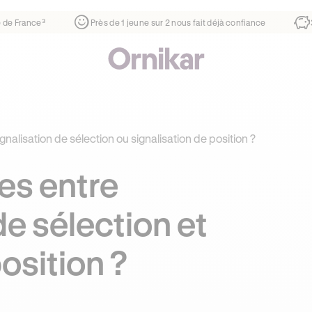
tier
¹
1ère auto-école de France³
Près de 1 jeune sur 2 nou
gnalisation de sélection ou signalisation de position ?
es entre
de sélection et
osition ?