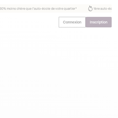
s fait déjà confiance
30% moins chère que l’auto-école de votre quart
Connexion
Inscription