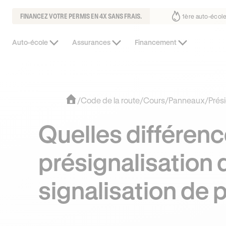
FINANCEZ VOTRE PERMIS EN 4X SANS FRAIS.
us fait déjà confiance
30% moins chère que l’auto-école de votre quar
Auto-école
Assurances
Financement
/
Code de la route
/
Cours
/
Panneaux
/
Prési
Quelles différenc
présignalisation 
signalisation de p