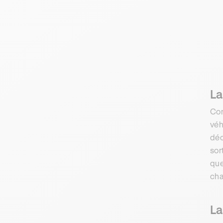
La
Com
véh
déc
sor
que
cha
La