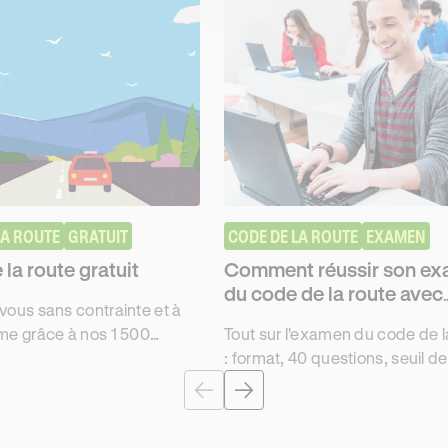
LA ROUTE
GRATUIT
CODE DE LA ROUTE
EXAMEN
la route gratuit
Comment réussir son e
du code de la route avec
vous sans contrainte et à
Ornikar
hme grâce à nos 1 500
Tout sur l'examen du code de l
 du code de la route
: format, 40 questions, seuil de
 à l'examen 2026. 96% de
35/40, inscription, NEPH, résult
on.
taux de réussite. Préparez-vo
Ornikar.