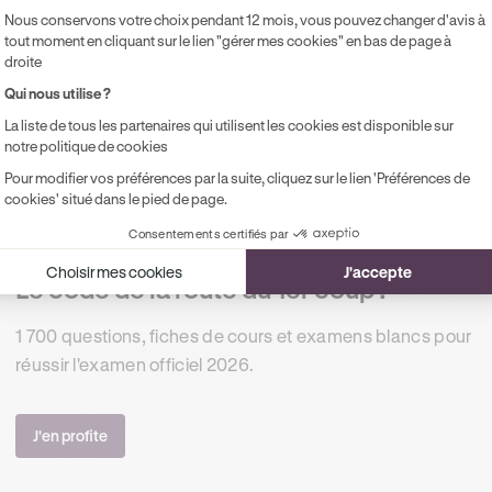
tinéraire, pas de panique. Le réseau routier français permet g
Nous conservons votre choix pendant 12 mois, vous pouvez changer d'avis à
tout moment en cliquant sur le lien "gérer mes cookies" en bas de page à
f sur l’autoroute où il faudra prendre la sortie suivante afin de 
droite
t, même s’il s’agit d’une situation particulièrement désagréable
Qui nous utilise ?
s courtois possible envers les autres usagers qui n’y sont pour 
La liste de tous les partenaires qui utilisent les cookies est disponible sur
breux facteurs augmentant le risque d’accident de la route..
notre politique de cookies
Pour modifier vos préférences par la suite, cliquez sur le lien 'Préférences de
cookies' situé dans le pied de page.
Consentements certifiés par
+ 1M DE TÉLÉCHARGEMENTS
Choisir mes cookies
J'accepte
Le code de la route du 1er coup !
1 700 questions, fiches de cours et examens blancs pour
réussir l'examen officiel 2026.
J'en profite