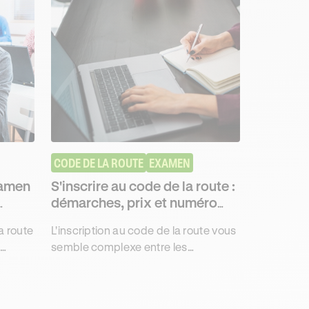
CODE DE LA ROUTE
EXAMEN
xamen
S'inscrire au code de la route :
démarches, prix et numéro
NEPH pour l'examen
a route
L'inscription au code de la route vous
semble complexe entre les
ats et
démarches sur l'ANTS et le choix du
us avec
centre d'examen ? Pas de panique.
Ce guide vous accompagne étape