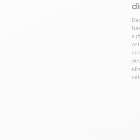
di
Dep
Néa
suf
ont
cha
des
all
cat