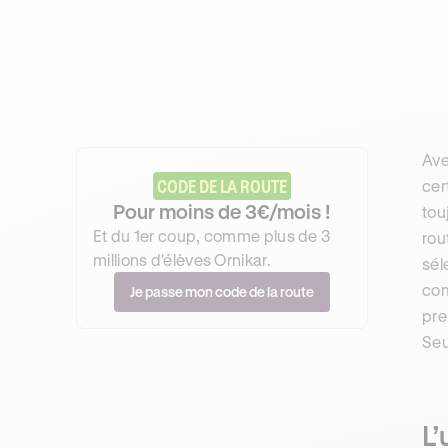
Ave
CODE DE LA ROUTE
cer
Pour moins de 3€/mois !
tou
Et du 1er coup, comme plus de 3
rou
millions d'élèves Ornikar.
sél
com
Je passe mon code de la route
pre
Seu
L’