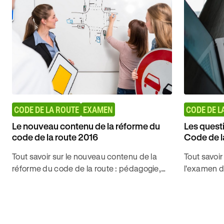
CODE DE LA ROUTE
EXAMEN
CODE DE L
Le nouveau contenu de la réforme du
Les quest
code de la route 2016
Code de l
Tout savoir sur le nouveau contenu de la
Tout savoir
réforme du code de la route : pédagogie,
l'examen du
questions avec différents niveaux, 3
déroulemen
nouveaux thèmes, ce qui ne change pas.
théorique 