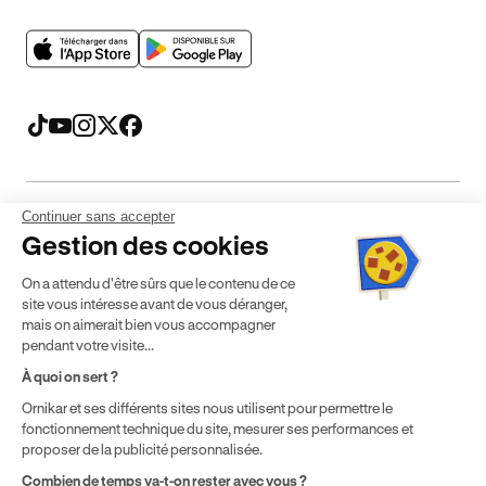
Continuer sans accepter
Mentions légales
CGV
CGU
Politique de confidentialité
Gestion des cookies
Politique de cookies
Gérer mes cookies
On a attendu d'être sûrs que le contenu de ce
* Détail des conditions de nos offres
site vous intéresse avant de vous déranger,
mais on aimerait bien vous accompagner
pendant votre visite...
Politique de prix : nos prix varient en fonction de votre
À quoi on sert ?
localisation géographique et du type de formules que vous
Ornikar et ses différents sites nous utilisent pour permettre le
achetez comme détaillé dans nos
Conditions Générales de
fonctionnement technique du site, mesurer ses performances et
Vente
.
proposer de la publicité personnalisée.
Combien de temps va-t-on rester avec vous ?