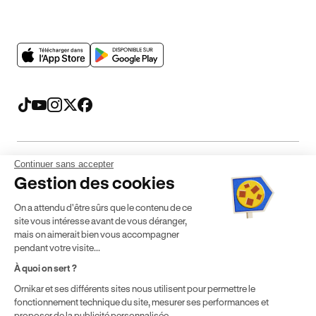
Continuer sans accepter
Mentions légales
CGV
CGU
Politique de confidentialité
Gestion des cookies
Politique de cookies
Gérer mes cookies
On a attendu d'être sûrs que le contenu de ce
* Détail des conditions de nos offres
site vous intéresse avant de vous déranger,
mais on aimerait bien vous accompagner
pendant votre visite...
Politique de prix : nos prix varient en fonction de votre
À quoi on sert ?
localisation géographique et du type de formules que vous
achetez comme détaillé dans nos
Conditions Générales de
Ornikar et ses différents sites nous utilisent pour permettre le
fonctionnement technique du site, mesurer ses performances et
Vente
.
proposer de la publicité personnalisée.