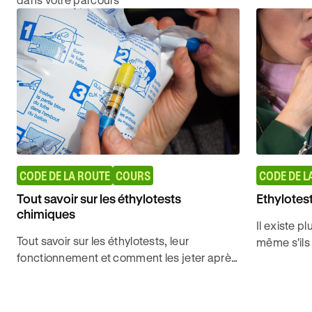
CODE DE LA ROUTE
COURS
CODE DE L
Tout savoir sur les éthylotests
Ethylotest
chimiques
Il existe p
Tout savoir sur les éthylotests, leur
même s'ils
fonctionnement et comment les jeter après
: contrôler
usage pour décrocher rapidement
conducteu
l'examen du Code de la route avec Ornikar.