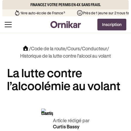
FINANCEZ VOTRE PERMIS EN 4X SANS FRAIS.
’auto-école de votre quartier
¹
1ère auto-école de France³
Inscription
/
Code de la route
/
Cours
/
Conducteur
/
Historique de la lutte contre l'alcool au volant
La lutte contre
l’alcoolémie au volant
Article rédigé par
Curtis Bassy