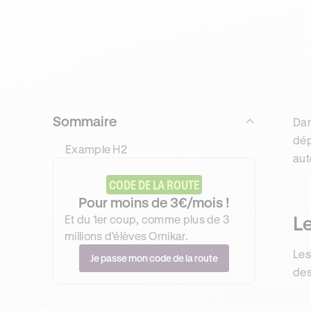
Sommaire
Dan
dép
Example H2
aut
CODE DE LA ROUTE
Pour moins de 3€/mois !
Le
Et du 1er coup, comme plus de 3
millions d'élèves Ornikar.
Les
Je passe mon code de la route
de