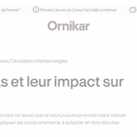
er
¹
1ère auto-école de France³
Près de 1 jeune sur 2 nous f
ours
/
Circulation
/
Alertes verglas
s et leur impact sur
 et vous ne savez pas si vous pouvez prendre votre voiture
 expliquer les comportements à adopter en fonction des