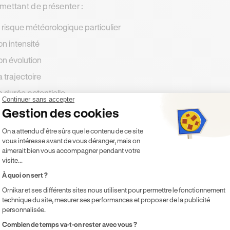
mettant de présenter :
e risque météorologique particulier
on intensité
on évolution
a trajectoire
a durée potentielle
Continuer sans accepter
es conséquences possibles
Gestion des cookies
Plateforme de Gestion du Consentement 
On a attendu d'être sûrs que le contenu de ce site
vous intéresse avant de vous déranger, mais on
aimerait bien vous accompagner pendant votre
impact des alertes verglas sur la co
visite...
À quoi on sert ?
fonction de l’intensité des alertes verglas auxquelles vous pou
Ornikar et ses différents sites nous utilisent pour permettre le fonctionnement
ené⸱e à
réduire votre vitesse
sur les voies et à faire plus atte
technique du site, mesurer ses performances et proposer de la publicité
personnalisée.
tout.
Axeptio consent
Combien de temps va-t-on rester avec vous ?