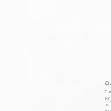
Qu
Com
émi
not
da