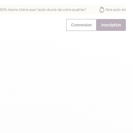
ait déjà confiance
30% moins chère que l’auto-école de votre quartie
Connexion
Inscription