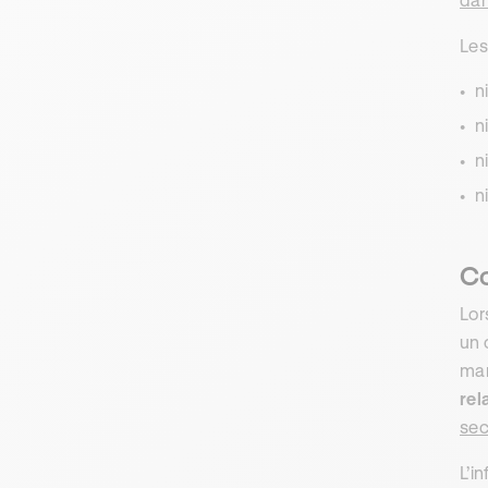
Les
n
n
n
n
Co
Lor
un 
man
rel
sec
L’i