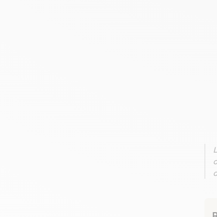
L
c
d
R