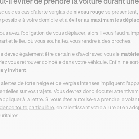
ut-il éviter de prendre la voiture durant une
sque des cas d’alerte verglas de
niveau rouge
se présentent, l
 possible à votre domicile et à
éviter au maximum les dépla
vous avez l’obligation de vous déplacer, alors il vous faudra i
art et le lieu où vous souhaitez vous rendre à des proches.
s devez également être certain⸱e d’avoir avec vous le
matérie
iez vous retrouver coincé⸱e dans votre véhicule. Enfin, ne sor
s y invitent
.
 alertes de forte neige et de verglas intenses impliquent l’ap
entielles sur vos trajets. Vous devrez donc écouter attentive
 appliquer à la lettre. Si vous êtes autorisé⸱e à prendre le volan
dence toute particulière
, en ralentissant votre allure et en 
uritaires.