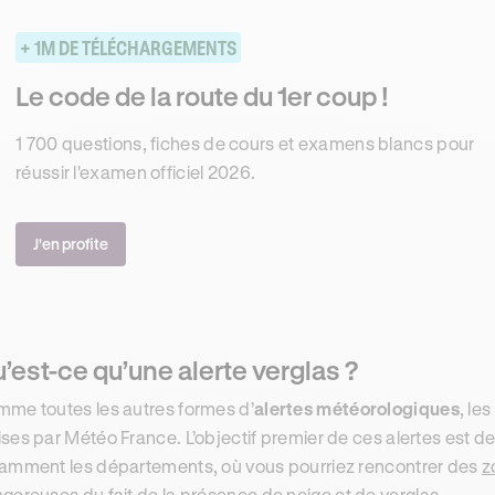
+ 1M DE TÉLÉCHARGEMENTS
Le code de la route du 1er coup !
1 700 questions, fiches de cours et examens blancs pour
réussir l'examen officiel 2026.
J'en profite
’est-ce qu’une alerte verglas ?
me toutes les autres formes d’
alertes météorologiques
, le
ses par Météo France. L’objectif premier de ces alertes est de
amment les départements, où vous pourriez rencontrer des
z
ngereuses
du fait de la présence de neige et de verglas.