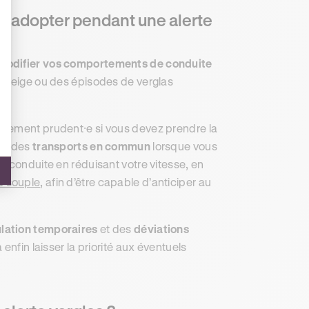
à adopter pendant une alerte
modifier vos comportements de conduite
e neige ou des épisodes de verglas
trêmement prudent⸱e si vous devez prendre la
ion des
transports en commun
lorsque vous
e conduite en réduisant votre vitesse, en
e souple
, afin d’être capable d’anticiper au
ulation temporaires
et des
déviations
enfin laisser la priorité aux éventuels