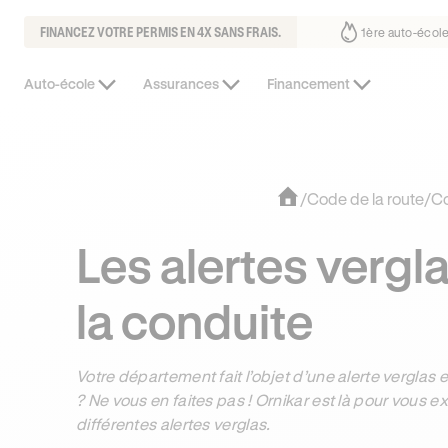
FINANCEZ VOTRE PERMIS EN 4X SANS FRAIS.
fait déjà confiance
30% moins chère que l’auto-école de votre quarti
Auto-école
Assurances
Financement
/
Code de la route
/
C
Les alertes vergla
la conduite
Votre département fait l’objet d’une alerte verglas
? Ne vous en faites pas ! Ornikar est là pour vous
différentes alertes verglas.