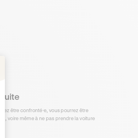
: Personnalisez vos Options
nduite
rriez être confronté⸱e, vous pourrez être
ntion, voire même à ne pas prendre la voiture