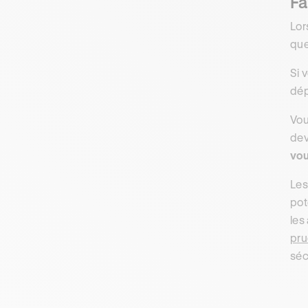
Fa
Lor
que
Si 
dép
Vou
dev
vou
Les
pot
les
pru
séc